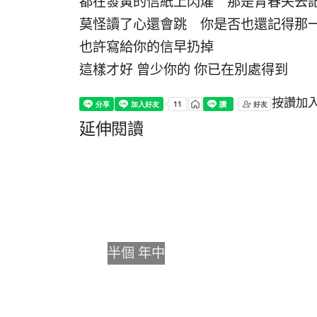
都在發黃的信紙上閃燿 那是青春失去
莫怪讀了心還會跳 你是否也還記得那
也許寫給你的信早扔掉
這樣才好 曾少你的 你已在別處得到
按讚加
延伸閱讀
半個 年中