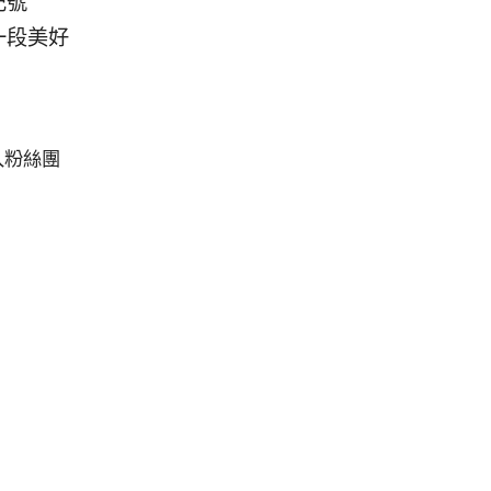
記號
一段美好
入粉絲團