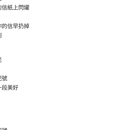
黃的信紙上閃燿
跳
你的信早扔掉
到
老
記號
一段美好