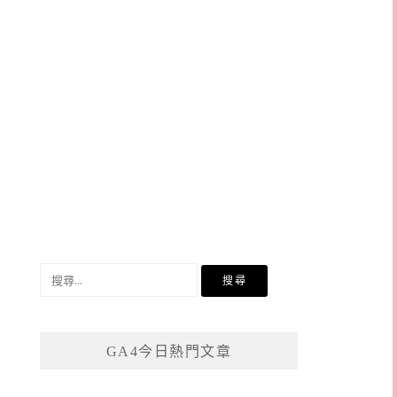
搜
尋
關
鍵
GA4今日熱門文章
字: