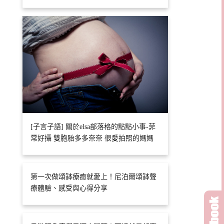
[子言子語] 關於elsa部落格的點點小事-菲
常好攝 雙胞胎多多奈奈 很愛拍照的媽媽
第一次做頌缽療癒就愛上！尼泊爾頌缽聲
療體驗、感受與心得分享