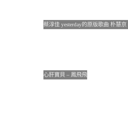
蔡淳佳 yesterday的原版歌曲 朴慧京 y
心肝寶貝 – 鳳飛飛