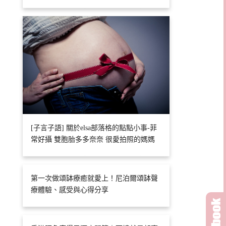
[子言子語] 關於elsa部落格的點點小事-菲
常好攝 雙胞胎多多奈奈 很愛拍照的媽媽
第一次做頌缽療癒就愛上！尼泊爾頌缽聲
療體驗、感受與心得分享