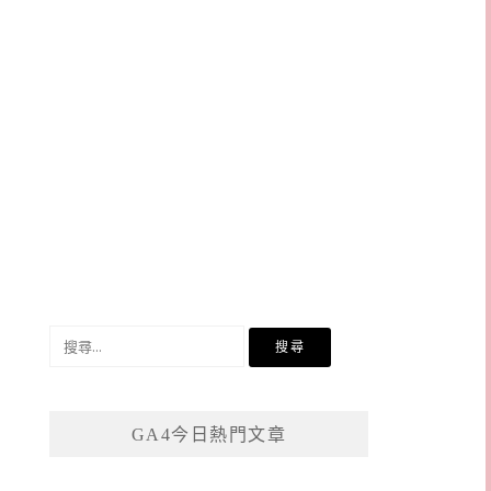
搜
尋
關
鍵
GA4今日熱門文章
字: