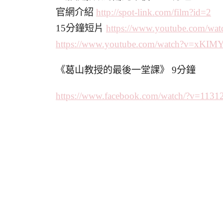
官網介紹
http://spot-link.com/film?id=2
15分鐘短片
https://www.youtube.com/wat
https://www.youtube.com/watch?
v=xKIM
《葛山教授的最後一堂課》 9分鐘
https://www.facebook.com/
watch/?v=1131