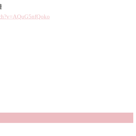
鐘
ch?v=AQuG5nfQoko