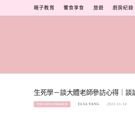
Skip
親子教育
饗食享食
旅遊
廚房紀錄
to
content
生死學－談大體老師參訪心得｜談論
ELSA YANG
2022-11-14
UNCATEGORIZED