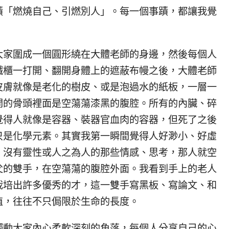
蹟「燃燒自己、引燃別人」。每一個事蹟，都讓我覺
大家圍成一個圓形繞在大體老師的身邊，然後每個人
鐵櫃一打開、翻開身體上的遮蔽布幔之後，大體老師
皮膚就像是老化的樹皮、或是泡過水的紙板，一層一
開的骨頭裡面是空蕩蕩漆黑的腹腔。所有的內臟、碎
覺得人就像是容器、裝器官血肉的容器，但死了之後
只是化學元素。其實我第一瞬間覺得人好渺小、好虛
、沒有靈性或人之為人的那些情感、思考，那人就空
父的雙手，在空蕩蕩的腹腔外面。我看到手上的老人
栽培出許多優秀的才，這一雙手寫黑板、寫論文、和
值，往往不只侷限於生命的長度。
觸動大家內心柔軟深刻的角落，每個人分享自己的心