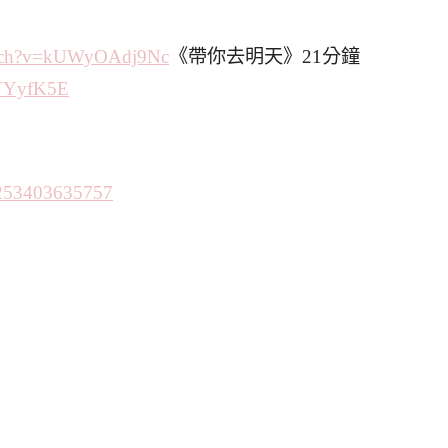
ch?
v=kUWyOAdj9Nc
《帶你去明天》21分鐘
YYyfK5E
253403635757