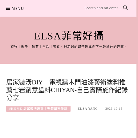
Skip
MENU
to
content
ELSA菲常好攝
旅行｜親子｜教育｜生活｜美食，把走過的路整理成你下一趟旅行的答案。
居家裝潢DIY｜電視牆木門油漆藝術塗料推
薦七岩創意塗料CHIYAN-自己實際施作紀錄
分享
#HOME 居家裝潢設計｜軟裝風格設計
ELSA YANG
2023-10-15