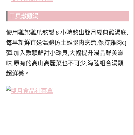
干貝燉雞湯
使用雞架雞爪熬製 8 小時熬出雙月經典雞湯底,
每早新鮮直送溫體仿土雞腿肉烹煮,保持雞肉Q
彈,加入數顆鮮甜小珠貝,大幅提升湯品鮮美滋
味,原有的高山高麗菜也不可少,海陸組合湯頭
超鮮美。