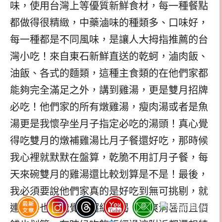
味，使用台灣上等優質新鮮食材，每一種餐點
都做得很精緻，中藥滷味的種類多、口味好，
每一種都是不同風味，是讓人大拇指推薦的台
灣小吃！來自東石新鮮直送的乾蚵，滷肉飯、
油飯、各式的麵類，這種主食類的在他們家都
能夠完全滿足之外，講到雞湯，更是雙月招牌
必吃！他們家的所有燉雞湯，瘦肉湯或者是魚
湯更是我懷孕坐月子指定必吃的湯頭！真心覺
得吃雙月的燉補雞湯比月子餐還好吃，那時候
我心裡就默默在盤算，乾脆不用訂月子餐，每
天來碗雙月的雞湯還比較划算是不是！最後，
我必須要說他們家真的是好吃到無可挑剔，就
連飲料也讓我覺得超級好喝，清爽消暑而且價