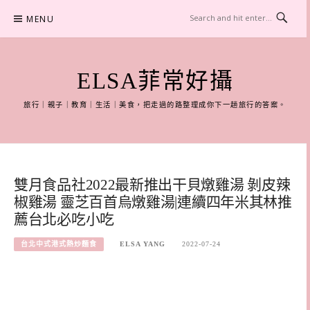
Skip
MENU
to
content
ELSA菲常好攝
旅行｜親子｜教育｜生活｜美食，把走過的路整理成你下一趟旅行的答案。
雙月食品社2022最新推出干貝燉雞湯 剝皮辣
椒雞湯 靈芝百首烏燉雞湯|連續四年米其林推
薦台北必吃小吃
台北中式港式熱炒麵食
ELSA YANG
2022-07-24