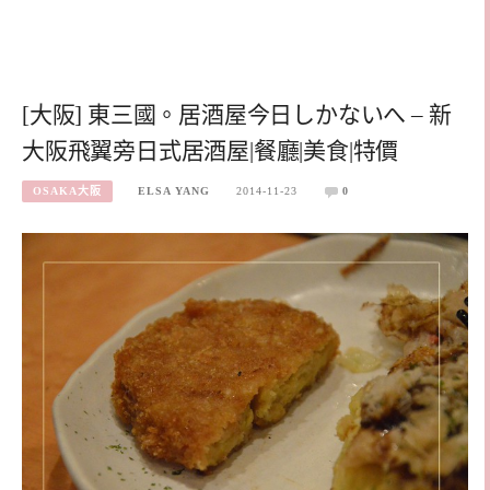
[大阪] 東三國。居酒屋今日しかないへ – 新
大阪飛翼旁日式居酒屋|餐廳|美食|特價
OSAKA大阪
ELSA YANG
2014-11-23
0