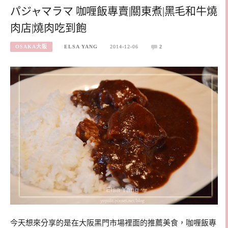
パジャマラマ 咖喱飯專賣|關東煮|黑毛和牛燒
肉店|燒肉吃到飽
OSAKA大阪
ELSA YANG
2014-12-06
2
今天想來分享的是在大阪黑門市場裡面的推薦美食，咖喱飯專