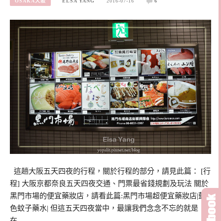
OSAKA大阪
ELSA YANG
2016-07-16
6
這趟大阪五天四夜的行程，關於行程的部分，請見此篇： [行
程] 大阪京都奈良五天四夜交通、門票最省錢規劃及玩法 關於
黑門市場的便宜藥妝店，請看此篇:黑門市場超便宜藥妝店|藍
色蚊子藥水| 但這五天四夜當中，最讓我們念念不忘的就是
在…