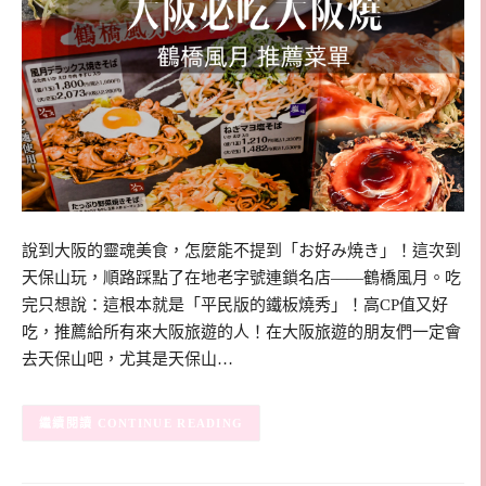
說到大阪的靈魂美食，怎麼能不提到「お好み焼き」！這次到
天保山玩，順路踩點了在地老字號連鎖名店——鶴橋風月。吃
完只想說：這根本就是「平民版的鐵板燒秀」！高CP值又好
吃，推薦給所有來大阪旅遊的人！在大阪旅遊的朋友們一定會
去天保山吧，尤其是天保山…
CONTINUE READING