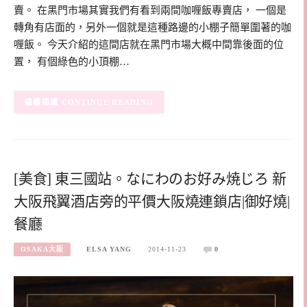
賣。 在黑門市場其實我們有看到兩間咖喱飯專賣店， 一個是
轉角有店面的，另外一個就是這種路邊的小棚子簡單圍著的咖
喱飯。 今天介紹的這間店就在黑門市場大概中間靠後面的位
置， 有個綠色的小頂棚…
CONTINUE READING
[美食] 東三國站。なにわのお好み焼じろ 新
大阪飛翼酒店旁的平價大阪燒連鎖店|御好燒|
餐廳
OSAKA大阪
ELSA YANG
2014-11-23
0