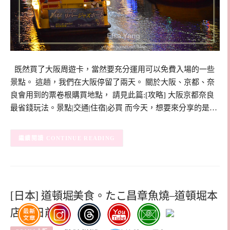
既然買了大阪周遊卡，當然要充分運用可以免費入場的一些
景點。 這趟，我們在大阪停留了兩天。 關於大阪、京都、奈
良會用到的票卷根購買地點， 請見此篇:[攻略] 大阪京都奈良
最省錢玩法。景點|交通|住宿|必買 而今天，想要來分享的是…
CONTINUE READING
[日本] 道頓堀美食。たこ昌章魚燒–道頓堀本
店 千日前