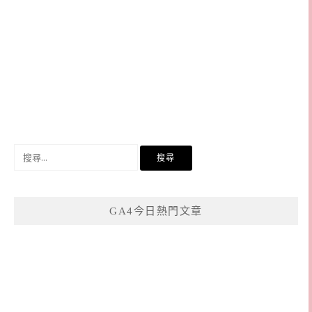
搜
尋
關
鍵
GA4今日熱門文章
字: