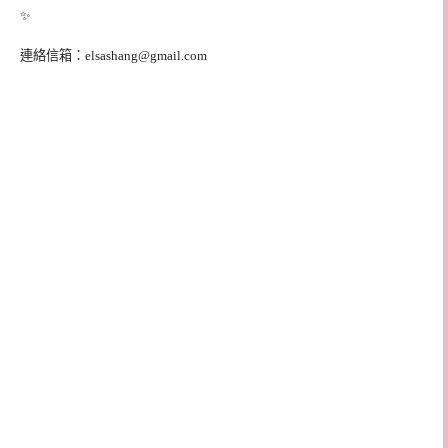
✨
連絡信箱：
elsashang@gmail.com