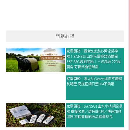
開箱心得
家電開箱｜露營&居家必備涼感神
器！SANSUI山水疾風擺頭渦輪扇
SZF-88G實測開箱｜三段風速 270度
廣角 可攜式露營風扇
家電開箱｜義大利Giaretti迷你不鏽鋼
長嘴壺 高提把細口壺304不銹鋼
家電開箱｜SANSUI 山水小植淨除濕
器 重複吸濕／環保0耗材／快速加熱
還原 衣櫥書櫃刷妝品櫥櫃茶包