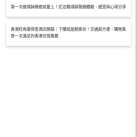
第一次做頌缽療癒就愛上！尼泊爾頌缽聲療體驗、感受與心得分享
香港旺角康得思酒店開箱｜下樓就是朗豪坊！交通超方便、購物美
食一次滿足的香港住宿推薦