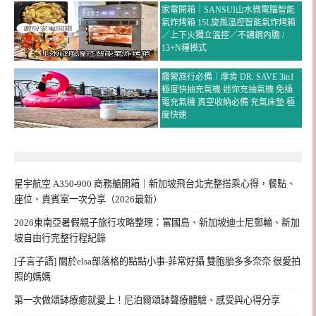
家電開箱｜SANSUI山水微電腦智能
氣炸烤箱 15L旋風溫控智能氣炸烤箱
／上下火獨立溫控／不鏽鋼內膽 /
13+N種模式
露營旅行必備｜摩肯 DR. SAVE 3in1
極度快抽充氣機 迷你充抽氣機 免插
電充氣機 真空收納必備 充氣床墊 極
度快速
星宇航空 A350-900 商務艙開箱｜新加坡飛台北完整搭乘心得，餐點、
座位、貴賓室一次分享（2026最新）
2026東南亞暑假親子旅行攻略整理：富國島、新加坡迪士尼郵輪、新加
坡自由行完整行程紀錄
[子言子語] 關於elsa部落格的點點小事-菲常好攝 雙胞胎多多奈奈 很愛拍
照的媽媽
第一次做頌缽療癒就愛上！尼泊爾頌缽聲療體驗、感受與心得分享