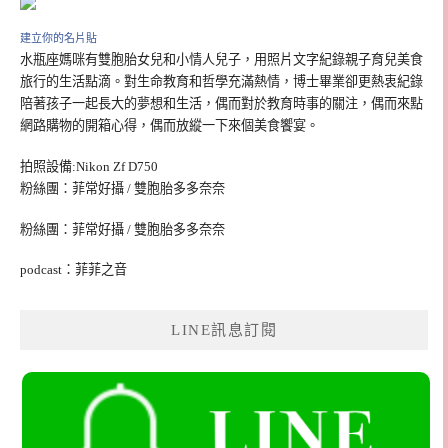
建立你的名片貼
水瓶座媽咪有雙胞胎女兒和小情人兒子，用照片文字紀錄親子育兒美食
旅行的生活點滴。對生命教育和哲學充滿熱情，博士畢業卻更熱衷紀錄
陪著孩子一起長大的夢想和生活，偶而對於教育時事的關注，偶而來點
網路購物的開箱心得，偶而放縱一下來個美食饗宴。
拍照設備:Nikon Zf D750
粉絲團：菲常好攝 / 雙胞胎多多奈奈
粉絲團：菲常好攝 / 雙胞胎多多奈奈
podcast：菲菲之音
LINE訊息訂閱