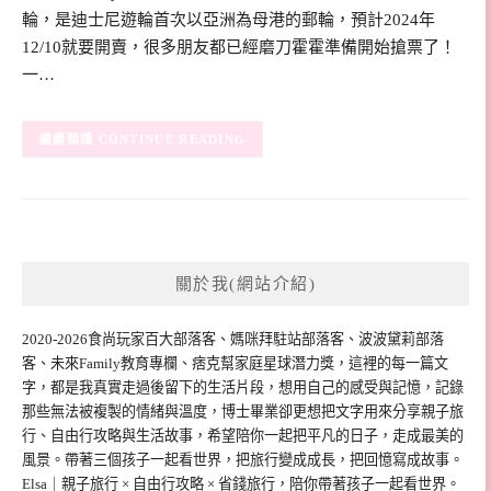
輪，是迪士尼遊輪首次以亞洲為母港的郵輪，預計2024年
12/10就要開賣，很多朋友都已經磨刀霍霍準備開始搶票了！
一…
CONTINUE READING
關於我(網站介紹)
2020-2026食尚玩家百大部落客、媽咪拜駐站部落客、波波黛莉部落
客、未來Family教育專欄、痞克幫家庭星球潛力獎，這裡的每一篇文
字，都是我真實走過後留下的生活片段，想用自己的感受與記憶，記錄
那些無法被複製的情緒與溫度，博士畢業卻更想把文字用來分享親子旅
行、自由行攻略與生活故事，希望陪你一起把平凡的日子，走成最美的
風景。帶著三個孩子一起看世界，把旅行變成成長，把回憶寫成故事。
Elsa｜親子旅行 × 自由行攻略 × 省錢旅行，陪你帶著孩子一起看世界。