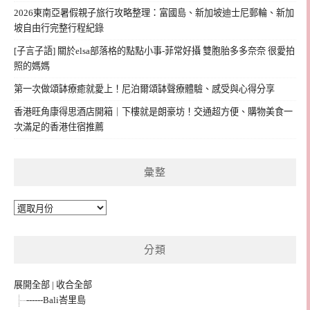
2026東南亞暑假親子旅行攻略整理：富國島、新加坡迪士尼郵輪、新加
坡自由行完整行程紀錄
[子言子語] 關於elsa部落格的點點小事-菲常好攝 雙胞胎多多奈奈 很愛拍
照的媽媽
第一次做頌缽療癒就愛上！尼泊爾頌缽聲療體驗、感受與心得分享
香港旺角康得思酒店開箱｜下樓就是朗豪坊！交通超方便、購物美食一
次滿足的香港住宿推薦
彙整
彙
整
分類
展開全部
|
收合全部
------Bali峇里島