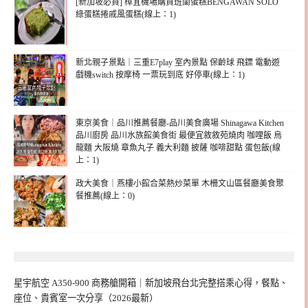
[新加坡必買] 樟宜機場購買班蘭蛋糕BENGAWAN SOLO
綠蛋糕捲戚風蛋糕(線上：1)
新北親子景點｜三重E7play 室內景點 保齡球 飛鏢 電動遊
戲機switch 按摩椅 一票玩到底 好停車(線上：1)
東京美食｜品川推薦餐廳-品川美食廣場 Shinagawa Kitchen
品川廚房 品川水族館美食街 最便宜敘敘苑燒肉 咖哩飯 烏
龍麵 大阪燒 章魚丸子 義大利麵 披薩 咖啡甜點 蛋包飯(線
上：1)
政大美食｜燕樓小館合菜熱炒菜單 木柵文山區餐廳美食聚
餐推薦(線上：0)
星宇航空 A350-900 商務艙開箱｜新加坡飛台北完整搭乘心得，餐點、
座位、貴賓室一次分享（2026最新）