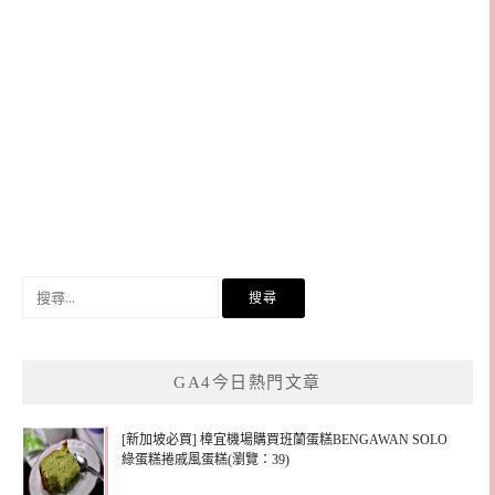
搜
尋
關
鍵
GA4今日熱門文章
字:
[新加坡必買] 樟宜機場購買班蘭蛋糕BENGAWAN SOLO
綠蛋糕捲戚風蛋糕(瀏覽：39)