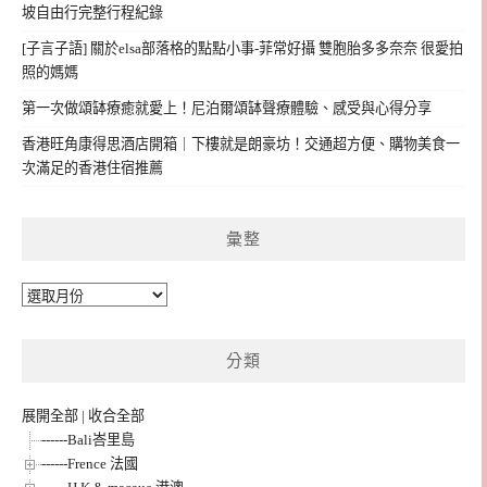
坡自由行完整行程紀錄
[子言子語] 關於elsa部落格的點點小事-菲常好攝 雙胞胎多多奈奈 很愛拍
照的媽媽
第一次做頌缽療癒就愛上！尼泊爾頌缽聲療體驗、感受與心得分享
香港旺角康得思酒店開箱｜下樓就是朗豪坊！交通超方便、購物美食一
次滿足的香港住宿推薦
彙整
彙
整
分類
展開全部
|
收合全部
------Bali峇里島
------Frence 法國