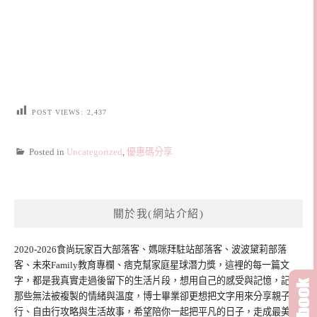
POST VIEWS:
2,437
Posted in
Uncategorized
,
優惠碼分享
關於我(網站介紹)
2020-2026食尚玩家百大部落客、媽咪拜駐站部落客、波波黛莉部落
客、未來Family教育專欄、痞克幫家庭星球潛力獎，這裡的每一篇文
字，都是我真實走過後留下的生活片段，想用自己的感受與記憶，記錄
那些無法被複製的情緒與溫度，博士畢業卻更想把文字用來分享親子旅
行、自由行攻略與生活故事，希望陪你一起把平凡的日子，走成最美的