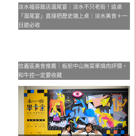
淡水福容飯店滬尾宴｜淡水不只老街！這桌
「滬尾宴」直接把歷史端上桌｜淡水美食＋一
日遊必收
信義區美食推薦｜板前中山無菜單燒肉評價，
和牛控一定要收藏