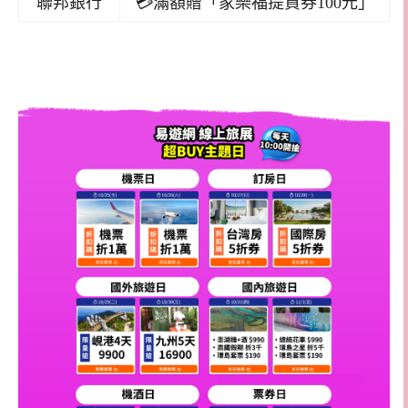
聯邦銀行
💳滿額贈「家樂福提貨券100元」