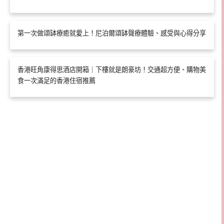
第一次做頌缽療癒就愛上！尼泊爾頌缽聲療體驗、感受與心得分享
香港旺角康得思酒店開箱｜下樓就是朗豪坊！交通超方便、購物美
食一次滿足的香港住宿推薦