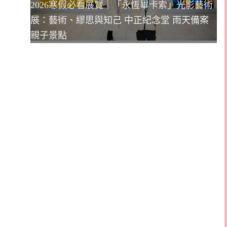
2026寒假必看展覽｜「永恆畢卡索」光影藝術
展：藝術、繆思與知己 中正紀念堂 雨天備案
親子景點