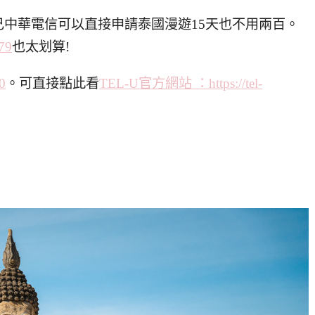
中華電信可以直接申請泰國漫遊15天也不用兩百。
79
也太划算!
0
。可直接點此看
TEL-U官方網站 ：https://tel-