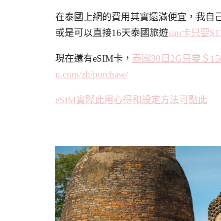
在泰國上網的費用其實還滿便宜，我自己
或是可以直接16天泰國旅遊
sim卡只要$1
現在還有eSIM卡，
泰國30日2G只要＄15
u.com/zh/purchase/
eSIM實際此用心得和設定方法可點此