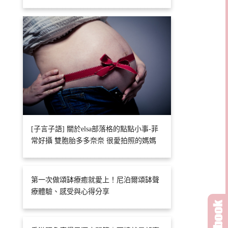
[子言子語] 關於elsa部落格的點點小事-菲
常好攝 雙胞胎多多奈奈 很愛拍照的媽媽
第一次做頌缽療癒就愛上！尼泊爾頌缽聲
療體驗、感受與心得分享