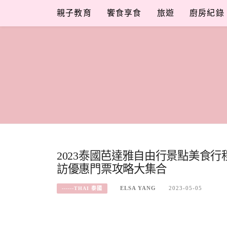
Skip
親子教育
饗食享食
旅遊
廚房紀錄
to
content
2023泰國芭達雅自由行景點美食行程
訪優惠門票攻略大集合
ELSA YANG
2023-05-05
------THAI 泰國