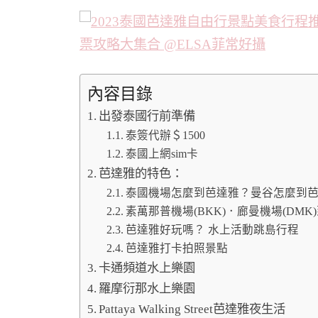
內容目錄
出發泰國行前準備
泰簽代辦＄1500
泰國上網sim卡
芭達雅的特色：
泰國機場怎麼到芭達雅？曼谷怎麼到
素萬那普機場(BKK)．廊曼機場(DM
芭達雅好玩嗎？ 水上活動跳島行程
芭達雅打卡拍照景點
卡通頻道水上樂園
羅摩衍那水上樂園
Pattaya Walking Street芭達雅夜生活