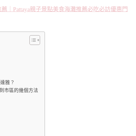
芭達雅？
K)到市區的幾個方法