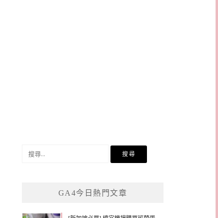
搜
尋
關
鍵
GA4今日熱門文章
字: