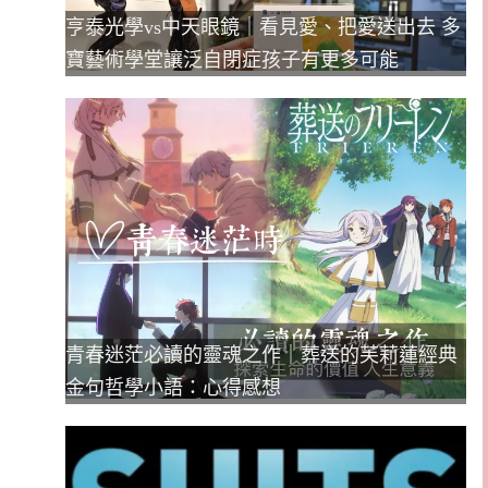
亨泰光學vs中天眼鏡｜看見愛、把愛送出去 多
寶藝術學堂讓泛自閉症孩子有更多可能
青春迷茫必讀的靈魂之作｜葬送的芙莉蓮經典
金句哲學小語：心得感想