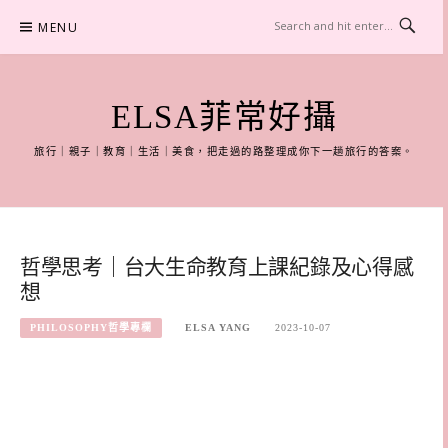
Skip
MENU
to
content
ELSA菲常好攝
旅行｜親子｜教育｜生活｜美食，把走過的路整理成你下一趟旅行的答案。
哲學思考｜台大生命教育上課紀錄及心得感
想
PHILOSOPHY哲學專欄
ELSA YANG
2023-10-07