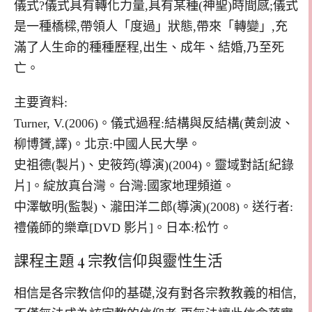
儀式?儀式具有轉化力量,具有某種(神聖)時間感;儀式
是一種橋樑,帶領人「度過」狀態,帶來「轉變」,充
滿了人生命的種種歷程,出生、成年、結婚,乃至死
亡。
主要資料:
Turner, V.(2006)。儀式過程:結構與反結構(黄劍波、
柳博贇,譯)。北京:中國人民大學。
史祖德(製片)、史筱筠(導演)(2004)。靈域對話[紀錄
片]。綻放真台灣。台灣:國家地理頻道。
中澤敏明(監製)、瀧田洋二郎(導演)(2008)。送行者:
禮儀師的樂章[DVD 影片]。日本:松竹。
課程主題 4 宗教信仰與靈性生活
相信是各宗教信仰的基礎,沒有對各宗教教義的相信,