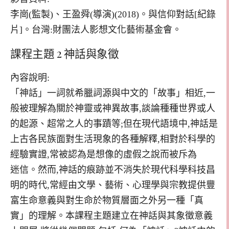
李崗(監製)、王盈舜(導演)(2018)。與信仰對話[紀錄
片]。台灣:財團法人影想文化藝術基金會。
課程主題 2 神話與象徵
內容說明:
「神話」一詞就希臘詞源與中文的「故事」相近,一
般被理解為關於神靈或神異故事,談論種種世界或人
的起源、超常之人的事蹟等;但在現代語境中,神話是
上古各民族面對生活現象的各種解釋,相對於科學的
經驗實證,常被認為是想像的虛假之說而被斥為
迷信。然而,神話的痕跡並不消失於現代科學科技昌
明的時代,常經由文學、藝術、心理學與宗教提供豐
富生命意義與對生命於物質層面之外另一種「真
實」的理解。本課程主題建立在神話與其象徵意義