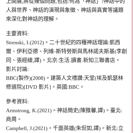
上開展,將從幾個問題,包括:何為「神話」?神話中的
人與世界、神話的演現與象徵、神話與真實等議題
來深化對神話的理解。
主要資料:
Strenski, I.(2012)。二十世紀的四種神話理論:凱西
爾、伊利亞德、列維-斯特勞斯與馬林諾夫斯基(李創
同、張經緯,譯)。北京:生活.讀書.新知三聯書店。
影片討論:
BBC(製作)(2008)。建築人文禮讚:天堂(埃及凱瑟林
修道院)[DVD 影片]。英國:BBC。
參考資料:
Armstrong, K.(2021)。神話簡史(陳雅馨,譯)。臺北:
商周。
Campbell, J.(2021)。千面英雄(朱侃如,譯)。新北:立