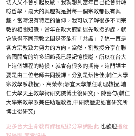
切入又不會引起反感，我就想到當年自己從會計轉
唸哲學，最大的興趣就是對每一個宗教都很有興
趣。當時沒有特定的信仰，我可以了解很多不同宗
教的相關知識，當年在政大聽劉述先教授的課，就
會覺得不同宗教之間是否能有「共識」？這一直是
各方宗教致力努力的方向。當然，劉教授分享在聯
合國開會的許多細節我已經記憶模糊，所以在台大
上這個課程的時候，就會有很多的期待。這門課主
要是由三位老師共同授課，分別是蔡怡佳(輔仁大學
宗教學系教授)、高榮孝(靜宜大學兼任助理教授,輔
仁大學天主教學術研究院博士後研究)、陳藝勻(輔仁
大學宗教學系兼任助理教授,中研院歷史語言研究所
博士後研究)
更多台大生命教育課程紀錄分享請點此
也歡迎
追蹤
粉絲團-菲常好攝