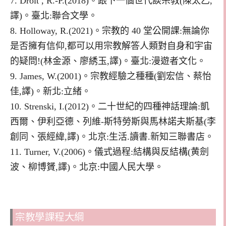
7. Droit , R.-P.(2018)。跟下一個世代談宗教(陳太乙,
譯)。臺北:聯合文學。
8. Holloway, R.(2021)。宗教的 40 堂公開課:無論你
是否擁有信仰,都可以用宗教解答人類對自身和宇宙
的疑問!(林金源、廖綉玉,譯)。臺北:漫遊者文化。
9. James, W.(2001)。宗教經驗之種種(劉宏信、蔡怡
佳,譯)。新北:立緒。
10. Strenski, I.(2012)。二十世紀的四種神話理論:凱
西爾、伊利亞德、列維-斯特勞斯與馬林諾夫斯基(李
創同、張經緯,譯)。北京:生活.讀書.新知三聯書店。
11. Turner, V.(2006)。儀式過程:結構與反結構(黄劍
波、柳博贇,譯)。北京:中國人民大學。
宗教學課程大綱