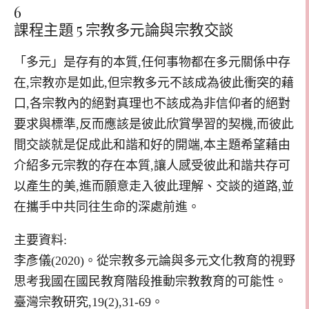
6
課程主題 5 宗教多元論與宗教交談
「多元」是存有的本質,任何事物都在多元關係中存
在,宗教亦是如此,但宗教多元不該成為彼此衝突的藉
口,各宗教內的絕對真理也不該成為非信仰者的絕對
要求與標準,反而應該是彼此欣賞學習的契機,而彼此
間交談就是促成此和諧和好的開端,本主題希望藉由
介紹多元宗教的存在本質,讓人感受彼此和諧共存可
以產生的美,進而願意走入彼此理解、交談的道路,並
在攜手中共同往生命的深處前進。
主要資料:
李彥儀(2020)。從宗教多元論與多元文化教育的視野
思考我國在國民教育階段推動宗教教育的可能性。
臺灣宗教研究,19(2),31-69。