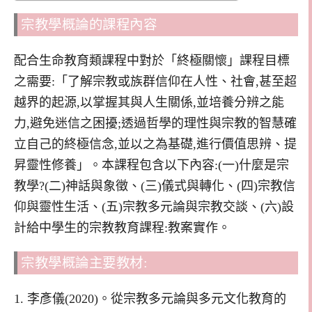
宗教學概論的課程內容
配合生命教育類課程中對於「終極關懷」課程目標
之需要:「了解宗教或族群信仰在人性、社會,甚至超
越界的起源,以掌握其與人生關係,並培養分辨之能
力,避免迷信之困擾;透過哲學的理性與宗教的智慧確
立自己的終極信念,並以之為基礎,進行價值思辨、提
昇靈性修養」。本課程包含以下內容:(一)什麼是宗
教學?(二)神話與象徵、(三)儀式與轉化、(四)宗教信
仰與靈性生活、(五)宗教多元論與宗教交談、(六)設
計給中學生的宗教教育課程:教案實作。
宗教學概論主要教材:
1. 李彥儀(2020)。從宗教多元論與多元文化教育的