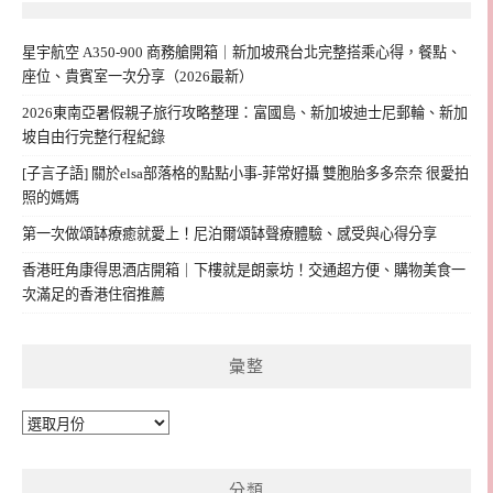
星宇航空 A350-900 商務艙開箱｜新加坡飛台北完整搭乘心得，餐點、
座位、貴賓室一次分享（2026最新）
2026東南亞暑假親子旅行攻略整理：富國島、新加坡迪士尼郵輪、新加
坡自由行完整行程紀錄
[子言子語] 關於elsa部落格的點點小事-菲常好攝 雙胞胎多多奈奈 很愛拍
照的媽媽
第一次做頌缽療癒就愛上！尼泊爾頌缽聲療體驗、感受與心得分享
香港旺角康得思酒店開箱｜下樓就是朗豪坊！交通超方便、購物美食一
次滿足的香港住宿推薦
彙整
彙
整
分類