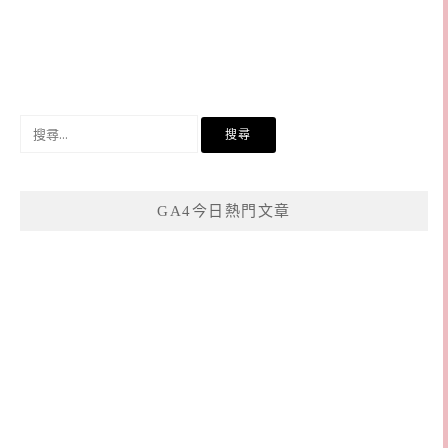
搜
尋
關
鍵
GA4今日熱門文章
字: