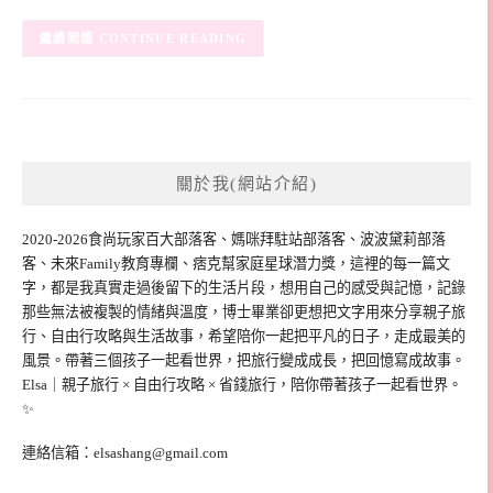
CONTINUE READING
關於我(網站介紹)
2020-2026食尚玩家百大部落客、媽咪拜駐站部落客、波波黛莉部落
客、未來Family教育專欄、痞克幫家庭星球潛力獎，這裡的每一篇文
字，都是我真實走過後留下的生活片段，想用自己的感受與記憶，記錄
那些無法被複製的情緒與溫度，博士畢業卻更想把文字用來分享親子旅
行、自由行攻略與生活故事，希望陪你一起把平凡的日子，走成最美的
風景。帶著三個孩子一起看世界，把旅行變成成長，把回憶寫成故事。
Elsa｜親子旅行 × 自由行攻略 × 省錢旅行，陪你帶著孩子一起看世界。
✨
連絡信箱：
elsashang@gmail.com