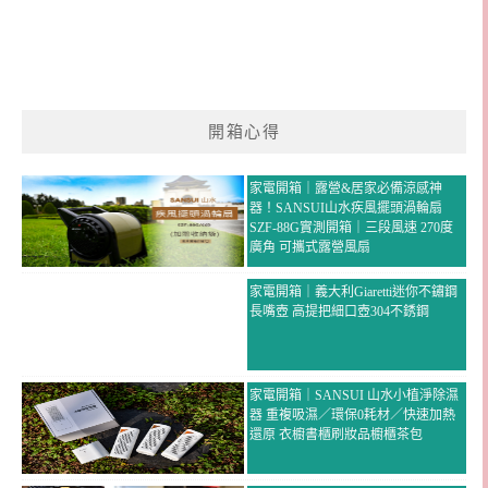
開箱心得
家電開箱｜露營&居家必備涼感神
器！SANSUI山水疾風擺頭渦輪扇
SZF-88G實測開箱｜三段風速 270度
廣角 可攜式露營風扇
家電開箱｜義大利Giaretti迷你不鏽鋼
長嘴壺 高提把細口壺304不銹鋼
家電開箱｜SANSUI 山水小植淨除濕
器 重複吸濕／環保0耗材／快速加熱
還原 衣櫥書櫃刷妝品櫥櫃茶包