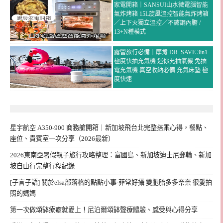
家電開箱｜SANSUI山水微電腦智能
氣炸烤箱 15L旋風溫控智能氣炸烤箱
／上下火獨立溫控／不鏽鋼內膽 /
13+N種模式
露營旅行必備｜摩肯 DR. SAVE 3in1
極度快抽充氣機 迷你充抽氣機 免插
電充氣機 真空收納必備 充氣床墊 極
度快速
星宇航空 A350-900 商務艙開箱｜新加坡飛台北完整搭乘心得，餐點、
座位、貴賓室一次分享（2026最新）
2026東南亞暑假親子旅行攻略整理：富國島、新加坡迪士尼郵輪、新加
坡自由行完整行程紀錄
[子言子語] 關於elsa部落格的點點小事-菲常好攝 雙胞胎多多奈奈 很愛拍
照的媽媽
第一次做頌缽療癒就愛上！尼泊爾頌缽聲療體驗、感受與心得分享