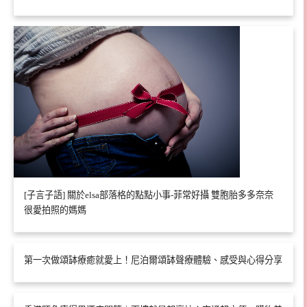
[子言子語] 關於elsa部落格的點點小事-菲常好攝 雙胞胎多多奈奈
很愛拍照的媽媽
第一次做頌缽療癒就愛上！尼泊爾頌缽聲療體驗、感受與心得分享