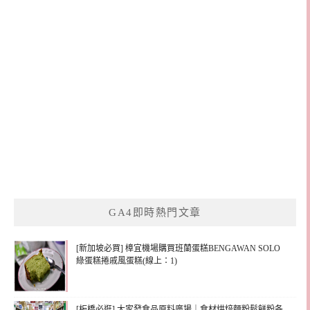
GA4即時熱門文章
[新加坡必買] 樟宜機場購買班蘭蛋糕BENGAWAN SOLO
綠蛋糕捲戚風蛋糕(線上：1)
[板橋必逛] 大家發食品原料廣場｜食材烘焙麵粉鬆餅粉各