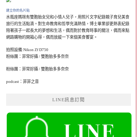
建立你的名片貼
水瓶座媽咪有雙胞胎女兒和小情人兒子，用照片文字紀錄親子育兒美食
旅行的生活點滴。對生命教育和哲學充滿熱情，博士畢業卻更熱衷紀錄
陪著孩子一起長大的夢想和生活，偶而對於教育時事的關注，偶而來點
網路購物的開箱心得，偶而放縱一下來個美食饗宴。
拍照設備:Nikon Zf D750
粉絲團：菲常好攝 / 雙胞胎多多奈奈
粉絲團：菲常好攝 / 雙胞胎多多奈奈
podcast：菲菲之音
LINE訊息訂閱