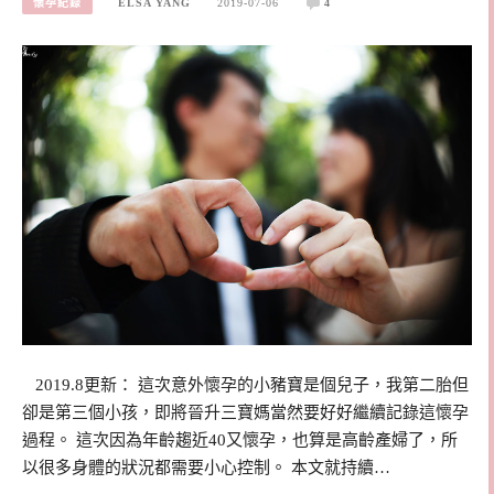
懷孕紀錄
ELSA YANG
2019-07-06
4
2019.8更新： 這次意外懷孕的小豬寶是個兒子，我第二胎但
卻是第三個小孩，即將晉升三寶媽當然要好好繼續記錄這懷孕
過程。 這次因為年齡趨近40又懷孕，也算是高齡產婦了，所
以很多身體的狀況都需要小心控制。 本文就持續…