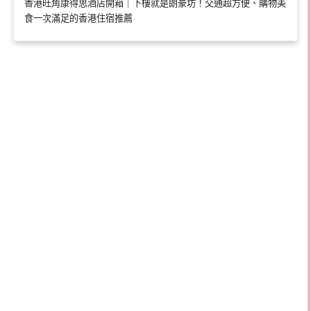
香港旺角康得思酒店開箱｜下樓就是朗豪坊！交通超方便、購物美
食一次滿足的香港住宿推薦