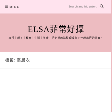
Skip
MENU
to
content
ELSA菲常好攝
旅行｜親子｜教育｜生活｜美食，把走過的路整理成你下一趟旅行的答案。
標籤:
高層次