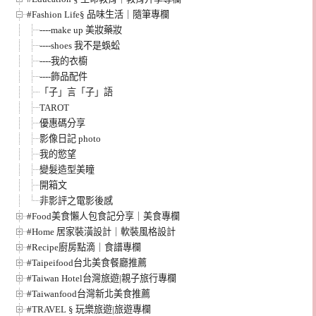
#Fashion Life§ 品味生活｜隨筆專欄
----make up 美妝藥妝
----shoes 我不是蜈蚣
----我的衣櫥
----飾品配件
「子」言「子」語
TAROT
優惠碼分享
影像日記 photo
我的慾望
變髮造型美瞳
開箱文
非影評之電影後感
#Food美食懶人包食記分享｜美食專欄
#Home 居家裝潢設計｜軟裝風格設計
#Recipe廚房點滴｜食譜專欄
#Taipeifood台北美食餐廳推薦
#Taiwan Hotel台灣旅遊|親子旅行專欄
#Taiwanfood台灣新北美食推薦
#TRAVEL § 玩樂旅遊|旅遊專欄