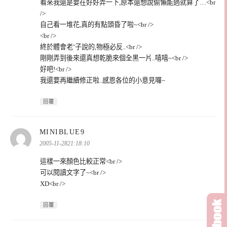
看來我還是要在好好弄一下,原本還想說偷懶能過就算了…<br
/>
自己看一堆花,真的有點頭昏了啦~<br />
<br />
終於體會老ˇ子說的,物極必反..<br />
剛剛弄到後來還真想乾脆來個全黑一片..嘻嘻~<br />
好吧!<br />
我還要再繼續修正啦..感恩各位的小意見囉~
回覆
表
MINIBLUE9
示:
2005-11-2821:18:10
這樣一來顏色比較正常<br />
可以閱讀文字了~<br />
XD<br />
回覆