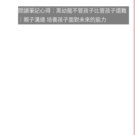
閱讀筆記心得：黑幼龍不管孩子比管孩子還難
｜親子溝通 培養孩子面對未來的能力