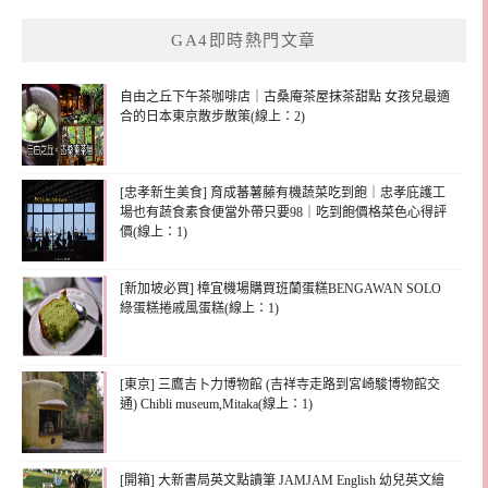
GA4即時熱門文章
自由之丘下午茶咖啡店｜古桑庵茶屋抹茶甜點 女孩兒最適
合的日本東京散步散策(線上：2)
[忠孝新生美食] 育成蕃薯藤有機蔬菜吃到飽｜忠孝庇護工
場也有蔬食素食便當外帶只要98｜吃到飽價格菜色心得評
價(線上：1)
[新加坡必買] 樟宜機場購買班蘭蛋糕BENGAWAN SOLO
綠蛋糕捲戚風蛋糕(線上：1)
[東京] 三鷹吉卜力博物館 (吉祥寺走路到宮崎駿博物館交
通) Chibli museum,Mitaka(線上：1)
[開箱] 大新書局英文點讀筆 JAMJAM English 幼兒英文繪