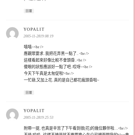
回覆
表
YOPALIT
示:
2005-11-2819:08:19
嘻嘻~<br />
應觀眾要求..我把花弄黑一點了.. <br />
這樣看起來好像比較不會頭昏..<br />
傻眼的狀態應該好一點了吧..哎呀~<br />
今天下午真是太匆促啦!<br />
一忙碌,又加上花..真的是自己都花瘋頭昏啦~
回覆
表
YOPALIT
示:
2005-11-2819:25:53
附帶一提, 也真是辛苦了下午看到很[花]的幾位夥伴啦…<br />
不過,哈哈 ..這樣不辣哥就不需要擔心在公司裡面開我的blog會