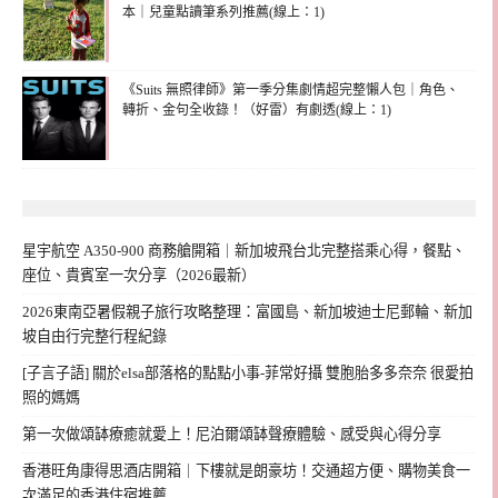
本｜兒童點讀筆系列推薦(線上：1)
《Suits 無照律師》第一季分集劇情超完整懶人包｜角色、
轉折、金句全收錄！（好雷）有劇透(線上：1)
星宇航空 A350-900 商務艙開箱｜新加坡飛台北完整搭乘心得，餐點、
座位、貴賓室一次分享（2026最新）
2026東南亞暑假親子旅行攻略整理：富國島、新加坡迪士尼郵輪、新加
坡自由行完整行程紀錄
[子言子語] 關於elsa部落格的點點小事-菲常好攝 雙胞胎多多奈奈 很愛拍
照的媽媽
第一次做頌缽療癒就愛上！尼泊爾頌缽聲療體驗、感受與心得分享
香港旺角康得思酒店開箱｜下樓就是朗豪坊！交通超方便、購物美食一
次滿足的香港住宿推薦