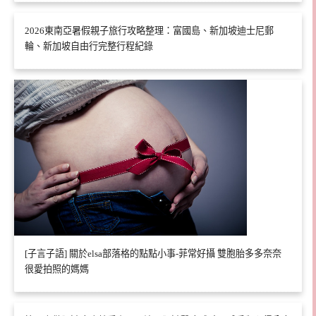
2026東南亞暑假親子旅行攻略整理：富國島、新加坡迪士尼郵
輪、新加坡自由行完整行程紀錄
[子言子語] 關於elsa部落格的點點小事-菲常好攝 雙胞胎多多奈奈
很愛拍照的媽媽