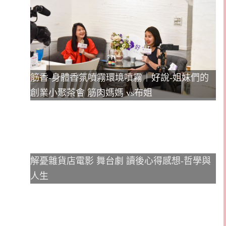
筋香-身體香氛噴霧環境噴霧｜好說-姐妹們的
創業小聚茶會 筋肉媽媽 vs布姐
解憂雜貨店電影 舞台劇 讀後心得感想-哲學與
人生