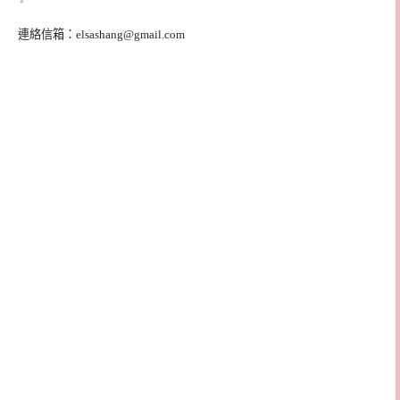
連絡信箱：
elsashang@gmail.com