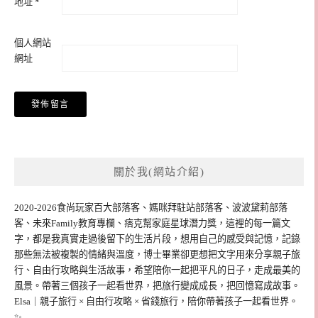
地址
*
個人網站
網址
關於我(網站介紹)
2020-2026食尚玩家百大部落客、媽咪拜駐站部落客、波波黛莉部落
客、未來Family教育專欄、痞克幫家庭星球潛力獎，這裡的每一篇文
字，都是我真實走過後留下的生活片段，想用自己的感受與記憶，記錄
那些無法被複製的情緒與溫度，博士畢業卻更想把文字用來分享親子旅
行、自由行攻略與生活故事，希望陪你一起把平凡的日子，走成最美的
風景。帶著三個孩子一起看世界，把旅行變成成長，把回憶寫成故事。
Elsa｜親子旅行 × 自由行攻略 × 省錢旅行，陪你帶著孩子一起看世界。
✨