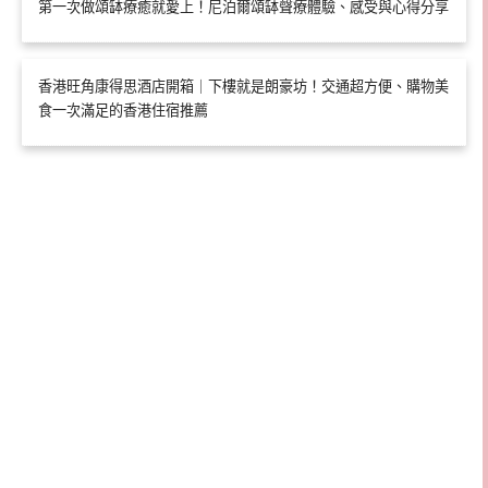
第一次做頌缽療癒就愛上！尼泊爾頌缽聲療體驗、感受與心得分享
香港旺角康得思酒店開箱｜下樓就是朗豪坊！交通超方便、購物美
食一次滿足的香港住宿推薦