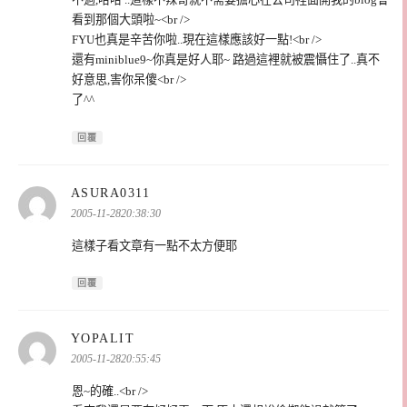
看到那個大頭啦~<br />
FYU也真是辛苦你啦..現在這樣應該好一點!<br />
還有miniblue9~你真是好人耶~ 路過這裡就被震懾住了..真不
好意思,害你呆傻<br />
了^^
回覆
表
ASURA0311
示:
2005-11-2820:38:30
這樣子看文章有一點不太方便耶
回覆
表
YOPALIT
示:
2005-11-2820:55:45
恩~的確..<br />