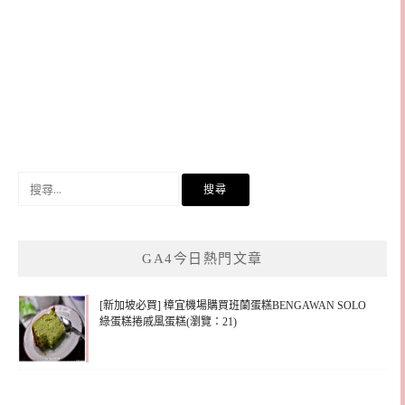
搜
尋
關
鍵
GA4今日熱門文章
字:
[新加坡必買] 樟宜機場購買班蘭蛋糕BENGAWAN SOLO
綠蛋糕捲戚風蛋糕(瀏覽：21)