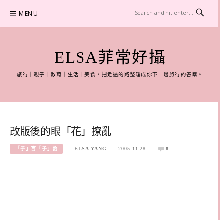
Skip
MENU
to
content
ELSA菲常好攝
旅行｜親子｜教育｜生活｜美食，把走過的路整理成你下一趟旅行的答案。
改版後的眼「花」撩亂
「子」言「子」語
ELSA YANG
2005-11-28
8