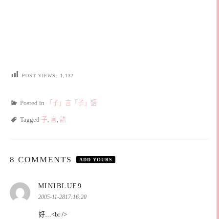
POST VIEWS:
1,132
Posted in
「子」言「子」語
Tagged
子
,
言
,
語
8 COMMENTS
ADD YOURS
表
MINIBLUE9
示:
2005-11-2817:16:20
好…<br />