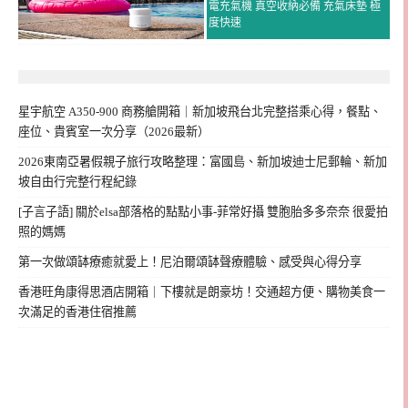
電充氣機 真空收納必備 充氣床墊 極
度快速
星宇航空 A350-900 商務艙開箱｜新加坡飛台北完整搭乘心得，餐點、
座位、貴賓室一次分享（2026最新）
2026東南亞暑假親子旅行攻略整理：富國島、新加坡迪士尼郵輪、新加
坡自由行完整行程紀錄
[子言子語] 關於elsa部落格的點點小事-菲常好攝 雙胞胎多多奈奈 很愛拍
照的媽媽
第一次做頌缽療癒就愛上！尼泊爾頌缽聲療體驗、感受與心得分享
香港旺角康得思酒店開箱｜下樓就是朗豪坊！交通超方便、購物美食一
次滿足的香港住宿推薦