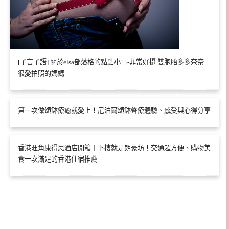
[子言子語] 關於elsa部落格的點點小事-菲常好攝 雙胞胎多多奈奈
很愛拍照的媽媽
第一次做頌缽療癒就愛上！尼泊爾頌缽聲療體驗、感受與心得分享
香港旺角康得思酒店開箱｜下樓就是朗豪坊！交通超方便、購物美
食一次滿足的香港住宿推薦