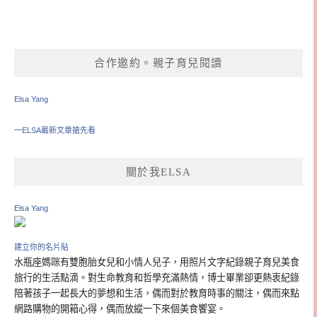
合作邀約。親子育兒閱讀
Elsa Yang
一ELSA最新文章搶先看
關於我ELSA
Elsa Yang
建立你的名片貼
水瓶座媽咪有雙胞胎女兒和小情人兒子，用照片文字紀錄親子育兒美食
旅行的生活點滴。對生命教育和哲學充滿熱情，博士畢業卻更熱衷紀錄
陪著孩子一起長大的夢想和生活，偶而對於教育時事的關注，偶而來點
網路購物的開箱心得，偶而放縱一下來個美食饗宴。