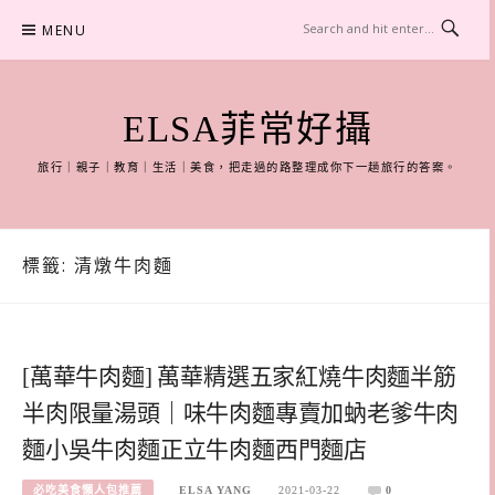
Skip
MENU
to
content
ELSA菲常好攝
旅行｜親子｜教育｜生活｜美食，把走過的路整理成你下一趟旅行的答案。
標籤:
清燉牛肉麵
[萬華牛肉麵] 萬華精選五家紅燒牛肉麵半筋
半肉限量湯頭｜味牛肉麵專賣加蚋老爹牛肉
麵小吳牛肉麵正立牛肉麵西門麵店
必吃美食懶人包推薦
ELSA YANG
2021-03-22
0