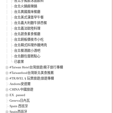
台北手搖飲冰品飲料
台北火鍋麻辣鍋
台北異國風味餐廳
台北美式漢堡早午餐
台北義大利麵牛排西餐
台北義法歐陸料理
台北蔬食素食餐廳
台北銅板價夜市小吃
台北韓式料理炸雞烤肉
台北餐酒館小酒吧
台北麵包蛋糕點心
已歇業
#Taiwan Hotel台灣旅遊|親子旅行專欄
#Taiwanfood台灣新北美食推薦
#TRAVEL § 玩樂旅遊|旅遊專欄
Andorra安道爾
CHINA 中國旅遊
EX ..passed
Geneva日內瓦
Spain 西班牙
Spain西班牙