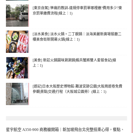
[東京自駕] 慘痛的教訓-違規停車罰單哪裡繳?費用多少?東
京罰單繳費流程(線上：1)
[淡水美食] 淡水火鍋。二丁靚鍋｜淡海美麗新廣場餐廳二
樓美食街新開幕火鍋(線上：1)
[美食] 新莊火鍋圓味涮涮鍋|蝦兵蟹將雙人套餐食記(線
上：1)
[遊記]日本大阪歷史博物館-難波宮跡公園|大阪周遊卷免費
參觀|景點|交通|行程（大阪城公園旁）(線上：1)
星宇航空 A350-900 商務艙開箱｜新加坡飛台北完整搭乘心得，餐點、