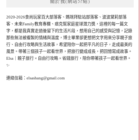
關於我(網站介紹)
2020-2026食尚玩家百大部落客、媽咪拜駐站部落客、波波黛莉部落
客、未來Family教育專欄、痞克幫家庭星球潛力獎，這裡的每一篇文
字，都是我真實走過後留下的生活片段，想用自己的感受與記憶，記錄
那些無法被複製的情緒與溫度，博士畢業卻更想把文字用來分享親子旅
行、自由行攻略與生活故事，希望陪你一起把平凡的日子，走成最美的
風景。帶著三個孩子一起看世界，把旅行變成成長，把回憶寫成故事。
Elsa｜親子旅行 × 自由行攻略 × 省錢旅行，陪你帶著孩子一起看世界。
✨
連絡信箱：
elsashang@gmail.com