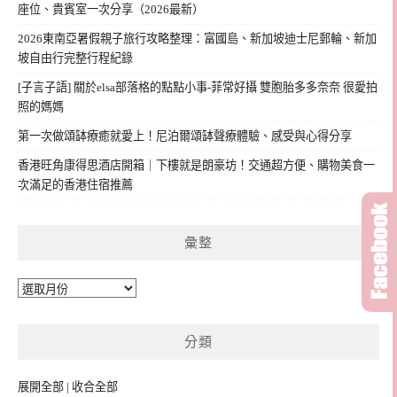
座位、貴賓室一次分享（2026最新）
2026東南亞暑假親子旅行攻略整理：富國島、新加坡迪士尼郵輪、新加
坡自由行完整行程紀錄
[子言子語] 關於elsa部落格的點點小事-菲常好攝 雙胞胎多多奈奈 很愛拍
照的媽媽
第一次做頌缽療癒就愛上！尼泊爾頌缽聲療體驗、感受與心得分享
香港旺角康得思酒店開箱｜下樓就是朗豪坊！交通超方便、購物美食一
次滿足的香港住宿推薦
彙整
彙
整
分類
展開全部
|
收合全部