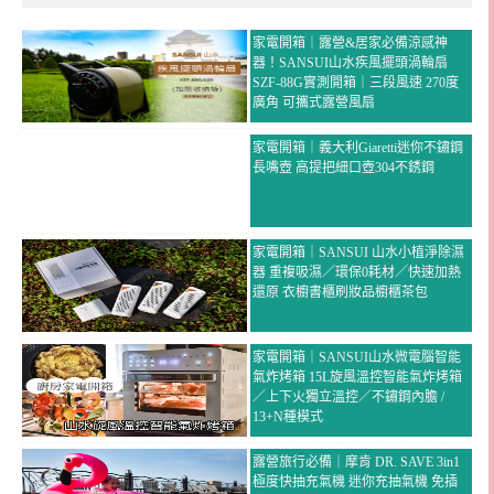
家電開箱｜露營&居家必備涼感神
器！SANSUI山水疾風擺頭渦輪扇
SZF-88G實測開箱｜三段風速 270度
廣角 可攜式露營風扇
家電開箱｜義大利Giaretti迷你不鏽鋼
長嘴壺 高提把細口壺304不銹鋼
家電開箱｜SANSUI 山水小植淨除濕
器 重複吸濕／環保0耗材／快速加熱
還原 衣櫥書櫃刷妝品櫥櫃茶包
家電開箱｜SANSUI山水微電腦智能
氣炸烤箱 15L旋風溫控智能氣炸烤箱
／上下火獨立溫控／不鏽鋼內膽 /
13+N種模式
露營旅行必備｜摩肯 DR. SAVE 3in1
極度快抽充氣機 迷你充抽氣機 免插