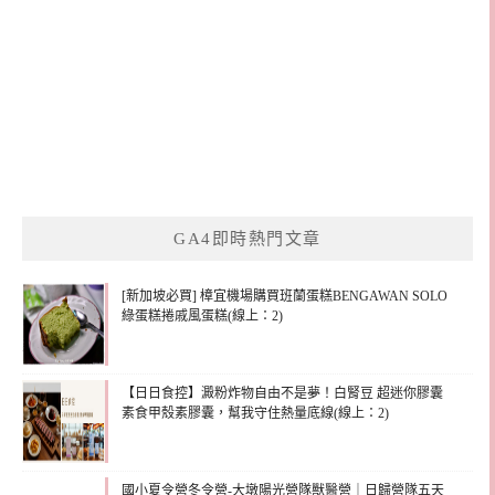
GA4即時熱門文章
[新加坡必買] 樟宜機場購買班蘭蛋糕BENGAWAN SOLO
綠蛋糕捲戚風蛋糕(線上：2)
【日日食控】澱粉炸物自由不是夢！白腎豆 超迷你膠囊
素食甲殼素膠囊，幫我守住熱量底線(線上：2)
國小夏令營冬令營-大墩陽光營隊獸醫營｜日歸營隊五天