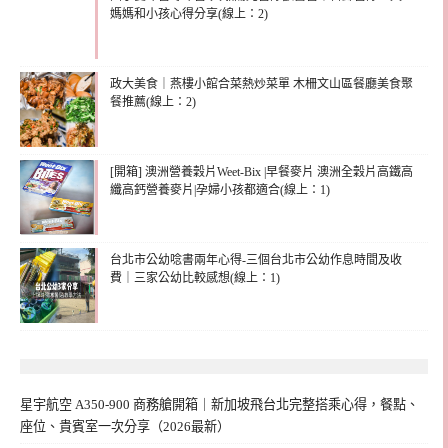
媽媽和小孩心得分享(線上：2)
政大美食｜燕樓小館合菜熱炒菜單 木柵文山區餐廳美食聚
餐推薦(線上：2)
[開箱] 澳洲營養穀片Weet-Bix |早餐麥片 澳洲全穀片高鐵高
纖高鈣營養麥片|孕婦小孩都適合(線上：1)
台北市公幼唸書兩年心得-三個台北市公幼作息時間及收
費｜三家公幼比較感想(線上：1)
星宇航空 A350-900 商務艙開箱｜新加坡飛台北完整搭乘心得，餐點、
座位、貴賓室一次分享（2026最新）