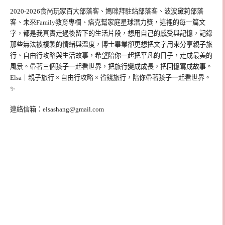
2020-2026食尚玩家百大部落客、媽咪拜駐站部落客、波波黛莉部落
客、未來Family教育專欄、痞克幫家庭星球潛力獎，這裡的每一篇文
字，都是我真實走過後留下的生活片段，想用自己的感受與記憶，記錄
那些無法被複製的情緒與溫度，博士畢業卻更想把文字用來分享親子旅
行、自由行攻略與生活故事，希望陪你一起把平凡的日子，走成最美的
風景。帶著三個孩子一起看世界，把旅行變成成長，把回憶寫成故事。
Elsa｜親子旅行 × 自由行攻略 × 省錢旅行，陪你帶著孩子一起看世界。
✨
連絡信箱：
elsashang@gmail.com