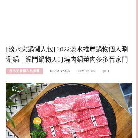
[淡水火鍋懶人包] 2022淡水推薦鍋物個人涮
涮鍋｜饞鬥鍋物天町燒肉鍋董肉多多晉家門
必吃美食懶人包推薦
ELSA YANG
2021-01-03
0