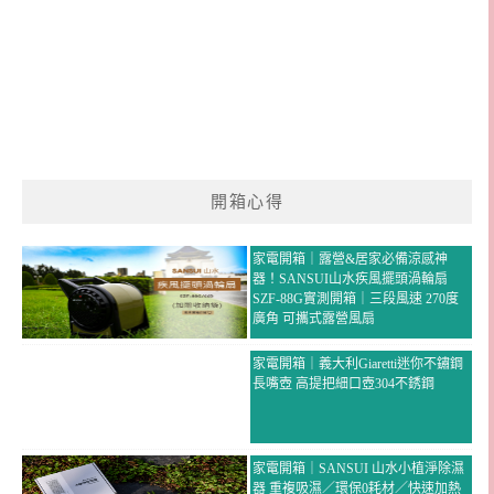
開箱心得
家電開箱｜露營&居家必備涼感神
器！SANSUI山水疾風擺頭渦輪扇
SZF-88G實測開箱｜三段風速 270度
廣角 可攜式露營風扇
家電開箱｜義大利Giaretti迷你不鏽鋼
長嘴壺 高提把細口壺304不銹鋼
家電開箱｜SANSUI 山水小植淨除濕
器 重複吸濕／環保0耗材／快速加熱