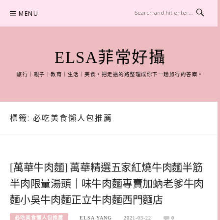
Skip
MENU
to
content
ELSA菲常好攝
旅行｜親子｜教育｜生活｜美食，把走過的路整理成你下一趟旅行的答案。
標籤:
必吃美食懶人包推薦
[萬華牛肉麵] 萬華精選五家紅燒牛肉麵半筋
半肉限量湯頭｜味牛肉麵專賣加蚋老爹牛肉
麵小吳牛肉麵正立牛肉麵西門麵店
必吃美食懶人包推薦
ELSA YANG
2021-03-22
0