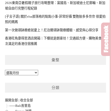
2026東南亞暑假親子旅行攻略整理：富國島、新加坡迪士尼郵輪、新加
坡自由行完整行程紀錄
[子言子語] 關於elsa部落格的點點小事-菲常好攝 雙胞胎多多奈奈 很愛拍
照的媽媽
第一次做頌缽療癒就愛上！尼泊爾頌缽聲療體驗、感受與心得分享
香港旺角康得思酒店開箱｜下樓就是朗豪坊！交通超方便、購物美食一
次滿足的香港住宿推薦
彙整
彙
整
分類
展開全部
|
收合全部
------Bali峇里島