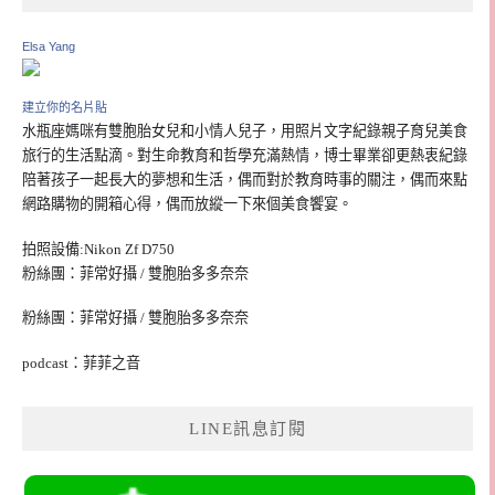
Elsa Yang
建立你的名片貼
水瓶座媽咪有雙胞胎女兒和小情人兒子，用照片文字紀錄親子育兒美食
旅行的生活點滴。對生命教育和哲學充滿熱情，博士畢業卻更熱衷紀錄
陪著孩子一起長大的夢想和生活，偶而對於教育時事的關注，偶而來點
網路購物的開箱心得，偶而放縱一下來個美食饗宴。
拍照設備:Nikon Zf D750
粉絲團：菲常好攝 / 雙胞胎多多奈奈
粉絲團：菲常好攝 / 雙胞胎多多奈奈
podcast：菲菲之音
LINE訊息訂閱