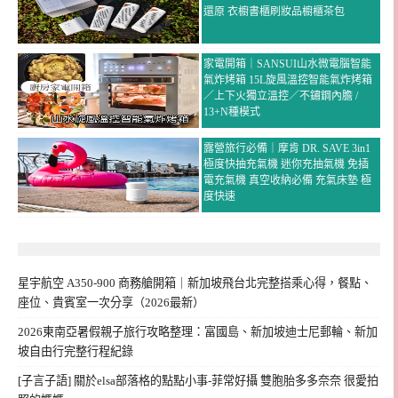
還原 衣櫥書櫃刷妝品櫥櫃茶包
家電開箱｜SANSUI山水微電腦智能
氣炸烤箱 15L旋風溫控智能氣炸烤箱
／上下火獨立溫控／不鏽鋼內膽 /
13+N種模式
露營旅行必備｜摩肯 DR. SAVE 3in1
極度快抽充氣機 迷你充抽氣機 免插
電充氣機 真空收納必備 充氣床墊 極
度快速
星宇航空 A350-900 商務艙開箱｜新加坡飛台北完整搭乘心得，餐點、
座位、貴賓室一次分享（2026最新）
2026東南亞暑假親子旅行攻略整理：富國島、新加坡迪士尼郵輪、新加
坡自由行完整行程紀錄
[子言子語] 關於elsa部落格的點點小事-菲常好攝 雙胞胎多多奈奈 很愛拍