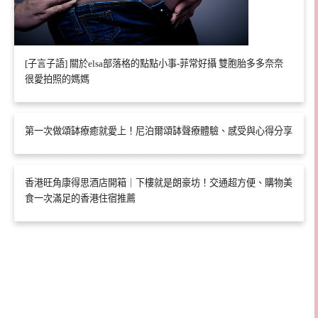
[子言子語] 關於elsa部落格的點點小事-菲常好攝 雙胞胎多多奈奈
很愛拍照的媽媽
第一次做頌缽療癒就愛上！尼泊爾頌缽聲療體驗、感受與心得分享
香港旺角康得思酒店開箱｜下樓就是朗豪坊！交通超方便、購物美
食一次滿足的香港住宿推薦