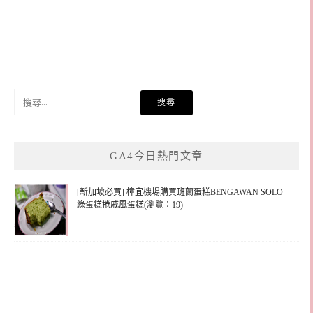
搜
尋
關
鍵
GA4今日熱門文章
字:
[新加坡必買] 樟宜機場購買班蘭蛋糕BENGAWAN SOLO
綠蛋糕捲戚風蛋糕(瀏覽：19)