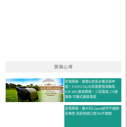
開箱心得
家電開箱｜露營&居家必備涼感神
器！SANSUI山水疾風擺頭渦輪扇
SZF-88G實測開箱｜三段風速 270度
廣角 可攜式露營風扇
家電開箱｜義大利Giaretti迷你不鏽鋼
長嘴壺 高提把細口壺304不銹鋼