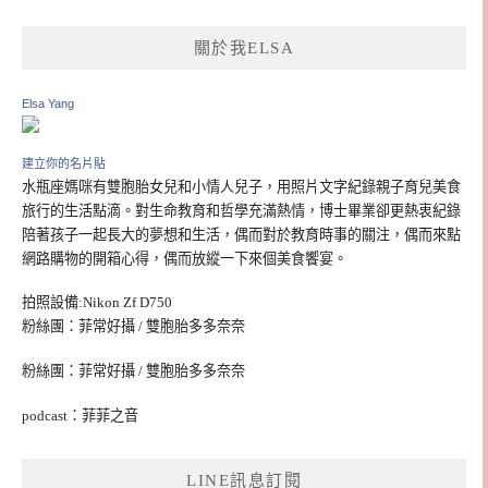
關於我ELSA
Elsa Yang
建立你的名片貼
水瓶座媽咪有雙胞胎女兒和小情人兒子，用照片文字紀錄親子育兒美食
旅行的生活點滴。對生命教育和哲學充滿熱情，博士畢業卻更熱衷紀錄
陪著孩子一起長大的夢想和生活，偶而對於教育時事的關注，偶而來點
網路購物的開箱心得，偶而放縱一下來個美食饗宴。
拍照設備:Nikon Zf D750
粉絲團：菲常好攝 / 雙胞胎多多奈奈
粉絲團：菲常好攝 / 雙胞胎多多奈奈
podcast：菲菲之音
LINE訊息訂閱