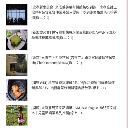
[忠孝新生美食] 育成蕃薯藤有機蔬菜吃到飽｜忠孝庇護工
場也有蔬食素食便當外帶只要98｜吃到飽價格菜色心得評
價(線上：1)
[新加坡必買] 樟宜機場購買班蘭蛋糕BENGAWAN SOLO
綠蛋糕捲戚風蛋糕(線上：1)
[東京] 三鷹吉卜力博物館 (吉祥寺走路到宮崎駿博物館交
通) Chibli museum,Mitaka(線上：1)
[淘寶必買] 科帥智能氣炸鍋AF-106|多功能家用智能氣炸
鍋|科帥AF-106|智能氣炸鍋料理食譜分享(線上：1)
[開箱] 大新書局英文點讀筆 JAMJAM English 幼兒英文繪
本｜兒童點讀筆系列推薦(線上：1)