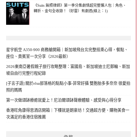
《Suits 無照律師》第一季分集劇情超完整懶人包｜角色、
轉折、金句全收錄！（好雷）有劇透(線上：1)
星宇航空 A350-900 商務艙開箱｜新加坡飛台北完整搭乘心得，餐點、
座位、貴賓室一次分享（2026最新）
2026東南亞暑假親子旅行攻略整理：富國島、新加坡迪士尼郵輪、新加
坡自由行完整行程紀錄
[子言子語] 關於elsa部落格的點點小事-菲常好攝 雙胞胎多多奈奈 很愛拍
照的媽媽
第一次做頌缽療癒就愛上！尼泊爾頌缽聲療體驗、感受與心得分享
香港旺角康得思酒店開箱｜下樓就是朗豪坊！交通超方便、購物美食一
次滿足的香港住宿推薦