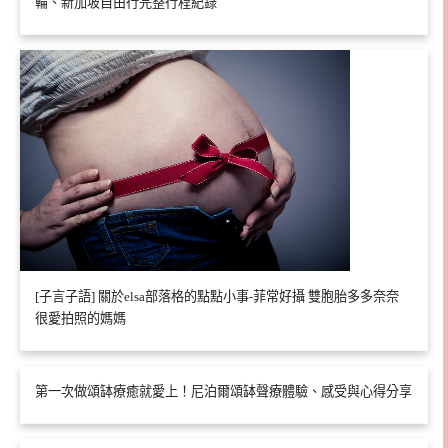
輪、新加坡自由行完整行程紀錄
[子言子語] 關於elsa部落格的點點小事-菲常好攝 雙胞胎多多奈奈
很愛拍照的媽媽
第一次做頌缽療癒就愛上！尼泊爾頌缽聲療體驗、感受與心得分享