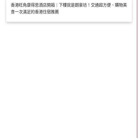
香港旺角康得思酒店開箱｜下樓就是朗豪坊！交通超方便、購物美
食一次滿足的香港住宿推薦