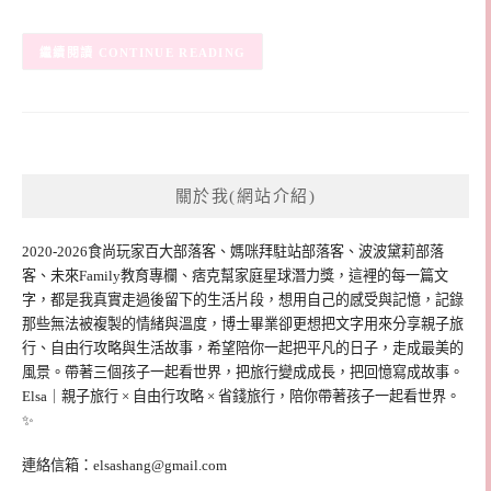
CONTINUE READING
關於我(網站介紹)
2020-2026食尚玩家百大部落客、媽咪拜駐站部落客、波波黛莉部落
客、未來Family教育專欄、痞克幫家庭星球潛力獎，這裡的每一篇文
字，都是我真實走過後留下的生活片段，想用自己的感受與記憶，記錄
那些無法被複製的情緒與溫度，博士畢業卻更想把文字用來分享親子旅
行、自由行攻略與生活故事，希望陪你一起把平凡的日子，走成最美的
風景。帶著三個孩子一起看世界，把旅行變成成長，把回憶寫成故事。
Elsa｜親子旅行 × 自由行攻略 × 省錢旅行，陪你帶著孩子一起看世界。
✨
連絡信箱：
elsashang@gmail.com