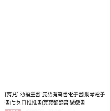
[育兒] 幼福童書-雙語有聲書電子書|鋼琴電子
書|ㄅㄆㄇ推推書|寶寶翻翻書|遊戲書