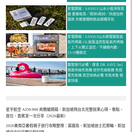
家電開箱｜SANSUI 山水小植淨除濕
器 重複吸濕／環保0耗材／快速加熱
還原 衣櫥書櫃刷妝品櫥櫃茶包
家電開箱｜SANSUI山水微電腦智能
氣炸烤箱 15L旋風溫控智能氣炸烤箱
／上下火獨立溫控／不鏽鋼內膽 /
13+N種模式
露營旅行必備｜摩肯 DR. SAVE 3in1
極度快抽充氣機 迷你充抽氣機 免插
電充氣機 真空收納必備 充氣床墊 極
度快速
星宇航空 A350-900 商務艙開箱｜新加坡飛台北完整搭乘心得，餐點、
座位、貴賓室一次分享（2026最新）
2026東南亞暑假親子旅行攻略整理：富國島、新加坡迪士尼郵輪、新加