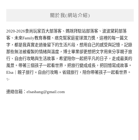
關於我(網站介紹)
2020-2026食尚玩家百大部落客、媽咪拜駐站部落客、波波黛莉部落
客、未來Family教育專欄、痞克幫家庭星球潛力獎，這裡的每一篇文
字，都是我真實走過後留下的生活片段，想用自己的感受與記憶，記錄
那些無法被複製的情緒與溫度，博士畢業卻更想把文字用來分享親子旅
行、自由行攻略與生活故事，希望陪你一起把平凡的日子，走成最美的
風景。帶著三個孩子一起看世界，把旅行變成成長，把回憶寫成故事。
Elsa｜親子旅行 × 自由行攻略 × 省錢旅行，陪你帶著孩子一起看世界。
✨
連絡信箱：
elsashang@gmail.com