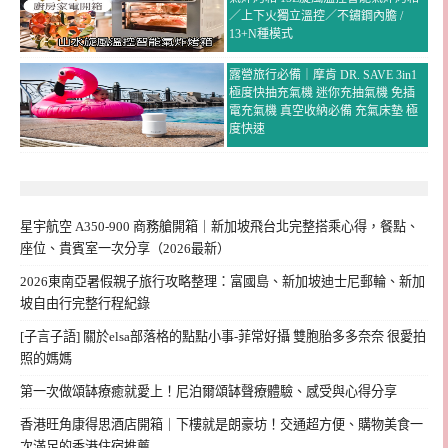
／上下火獨立溫控／不鏽鋼內膽 /
13+N種模式
露營旅行必備｜摩肯 DR. SAVE 3in1
極度快抽充氣機 迷你充抽氣機 免插
電充氣機 真空收納必備 充氣床墊 極
度快速
星宇航空 A350-900 商務艙開箱｜新加坡飛台北完整搭乘心得，餐點、
座位、貴賓室一次分享（2026最新）
2026東南亞暑假親子旅行攻略整理：富國島、新加坡迪士尼郵輪、新加
坡自由行完整行程紀錄
[子言子語] 關於elsa部落格的點點小事-菲常好攝 雙胞胎多多奈奈 很愛拍
照的媽媽
第一次做頌缽療癒就愛上！尼泊爾頌缽聲療體驗、感受與心得分享
香港旺角康得思酒店開箱｜下樓就是朗豪坊！交通超方便、購物美食一
次滿足的香港住宿推薦