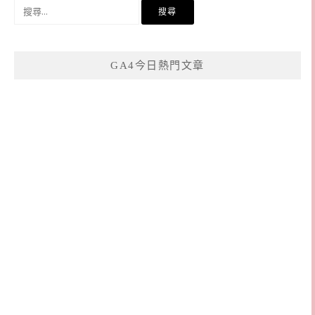
搜
尋
關
鍵
GA4今日熱門文章
字: