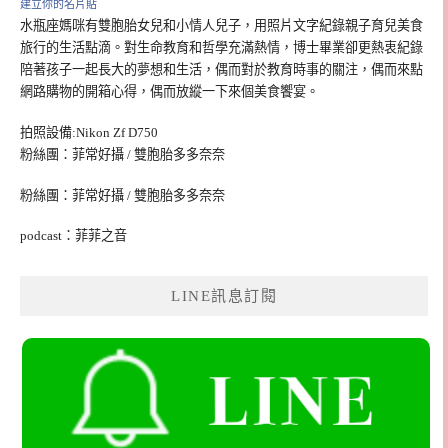
建立你的名片貼
水瓶座媽咪有雙胞胎女兒和小情人兒子，用照片文字紀錄親子育兒美食
旅行的生活點滴。對生命教育和哲學充滿熱情，博士畢業卻更熱衷紀錄
陪著孩子一起長大的夢想和生活，偶而對於教育時事的關注，偶而來點
網路購物的開箱心得，偶而放縱一下來個美食饗宴。
拍照設備:Nikon Zf D750
粉絲團：菲常好攝 / 雙胞胎多多奈奈
粉絲團：菲常好攝 / 雙胞胎多多奈奈
podcast：菲菲之音
LINE訊息訂閱