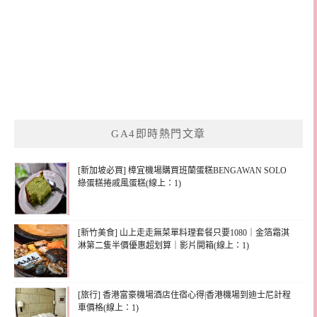
GA4即時熱門文章
[新加坡必買] 樟宜機場購買班蘭蛋糕BENGAWAN SOLO
綠蛋糕捲戚風蛋糕(線上：1)
[新竹美食] 山上走走無菜單料理套餐只要1080｜金箔霜淇
淋第二隻半價優惠超划算｜影片開箱(線上：1)
[旅行] 香港富豪機場酒店住宿心得|香港機場到迪士尼計程
車價格(線上：1)