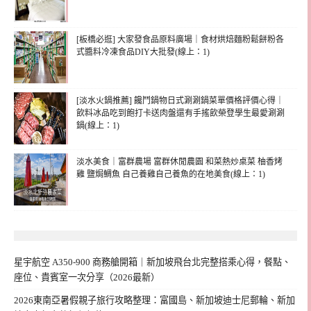
[板橋必逛] 大家發食品原料廣場｜食材烘焙麵粉鬆餅粉各
式醬料冷凍食品DIY大批發(線上：1)
[淡水火鍋推薦] 饞鬥鍋物日式涮涮鍋菜單價格評價心得｜
飲料冰品吃到飽打卡送肉盤還有手搖飲榮登學生最愛涮涮
鍋(線上：1)
淡水美食｜富群農場 富群休閒農園 和菜熱炒桌菜 柚香烤
雞 鹽焗鯛魚 自己養雞自己養魚的在地美食(線上：1)
星宇航空 A350-900 商務艙開箱｜新加坡飛台北完整搭乘心得，餐點、
座位、貴賓室一次分享（2026最新）
2026東南亞暑假親子旅行攻略整理：富國島、新加坡迪士尼郵輪、新加