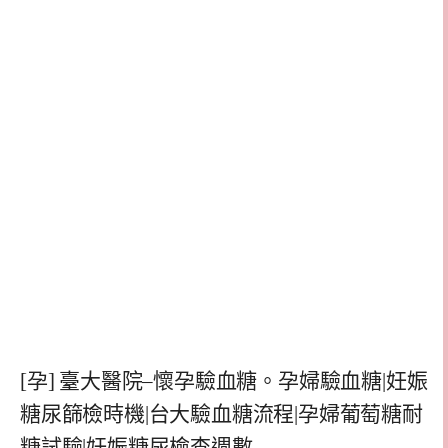
[孕] 臺大醫院–懷孕驗血糖。孕婦驗血糖|妊娠
糖尿篩檢時機|台大驗血糖流程|孕婦葡萄糖耐
糖試驗|妊娠糖尿檢查週數