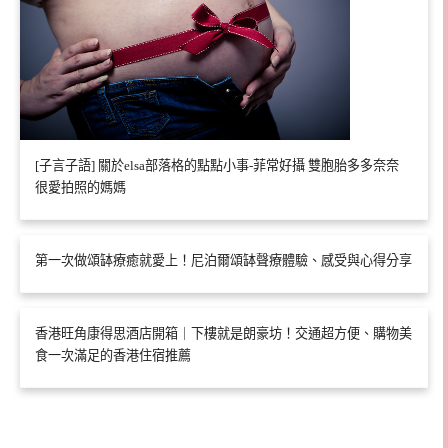
[子言子語] 關於elsa部落格的點點小事-菲常好攝 雙胞胎多多奈奈
很愛拍照的媽媽
第一次做頌缽療癒就愛上！尼泊爾頌缽聲療體驗、感受與心得分享
香港旺角康得思酒店開箱｜下樓就是朗豪坊！交通超方便、購物美
食一次滿足的香港住宿推薦