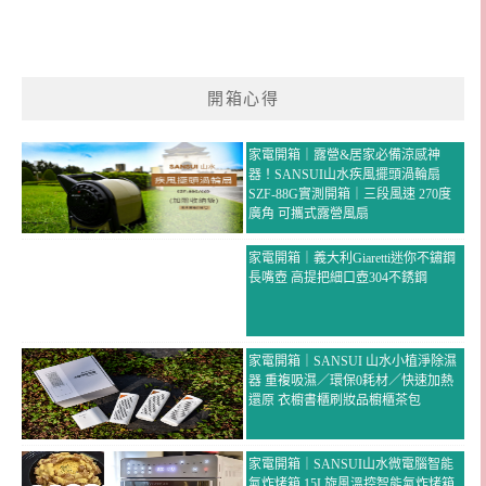
開箱心得
家電開箱｜露營&居家必備涼感神
器！SANSUI山水疾風擺頭渦輪扇
SZF-88G實測開箱｜三段風速 270度
廣角 可攜式露營風扇
家電開箱｜義大利Giaretti迷你不鏽鋼
長嘴壺 高提把細口壺304不銹鋼
家電開箱｜SANSUI 山水小植淨除濕
器 重複吸濕／環保0耗材／快速加熱
還原 衣櫥書櫃刷妝品櫥櫃茶包
家電開箱｜SANSUI山水微電腦智能
氣炸烤箱 15L旋風溫控智能氣炸烤箱