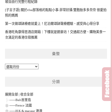
坡自由行完整行程紀錄
[子言子語] 關於elsa部落格的點點小事-菲常好攝 雙胞胎多多奈奈 很愛拍
照的媽媽
第一次做頌缽療癒就愛上！尼泊爾頌缽聲療體驗、感受與心得分享
香港旺角康得思酒店開箱｜下樓就是朗豪坊！交通超方便、購物美食一
次滿足的香港住宿推薦
彙整
彙
整
分類
展開全部
|
收合全部
------Bali峇里島
------Frence 法國
------H.K & macaue 港澳