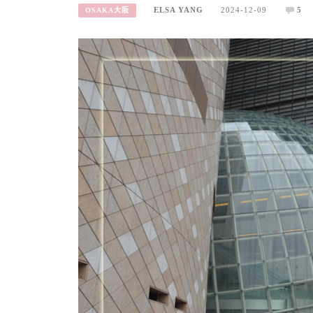
ELSA YANG
2024-12-09
5
OSAKA大阪