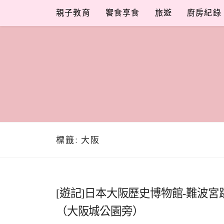
Skip
親子教育
饗食享食
旅遊
廚房紀錄
to
content
標籤:
大阪
[遊記]日本大阪歷史博物館-難波宮
（大阪城公園旁）