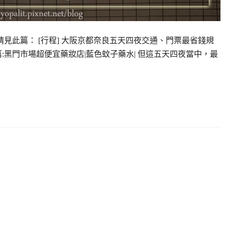
此篇： [行程] 大阪京都奈良五天四夜交通、門票最省錢規
:黑門市場超便宜藥妝店|藍色蚊子藥水| 但這五天四夜當中，最