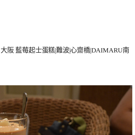
 大阪 藍莓起士蛋糕|難波|心齋橋|DAIMARU南