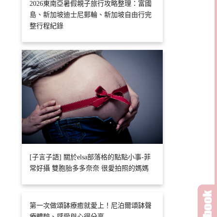
2026東南亞暑假親子旅行攻略整理：富國
島、新加坡迪士尼郵輪、新加坡自由行完
整行程紀錄
[子言子語] 關於elsa部落格的點點小事-菲
常好攝 雙胞胎多多奈奈 很愛拍照的媽媽
第一次做頌缽療癒就愛上！尼泊爾頌缽聲
療體驗、感受與心得分享