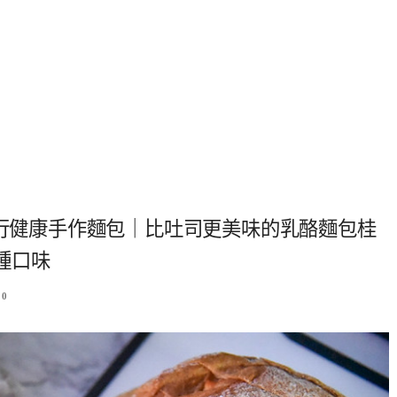
商行健康手作麵包｜比吐司更美味的乳酪麵包桂
種口味
0