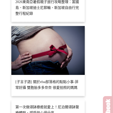
2026東南亞暑假親子旅行攻略整理：富國
島、新加坡迪士尼郵輪、新加坡自由行完
整行程紀錄
[子言子語] 關於elsa部落格的點點小事-菲
常好攝 雙胞胎多多奈奈 很愛拍照的媽媽
第一次做頌缽療癒就愛上！尼泊爾頌缽聲
療體驗、感受與心得分享