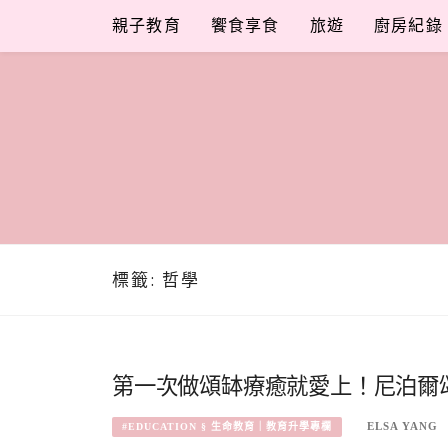
Skip
親子教育
饗食享食
旅遊
廚房紀錄
to
content
標籤:
哲學
第一次做頌缽療癒就愛上！尼泊爾
ELSA YANG
#EDUCATION § 生命教育｜教育升學專欄