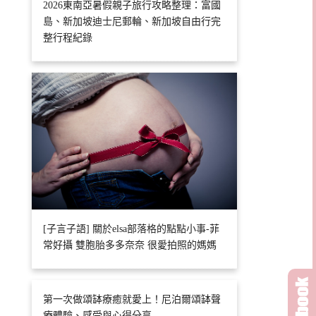
2026東南亞暑假親子旅行攻略整理：富國
島、新加坡迪士尼郵輪、新加坡自由行完
整行程紀錄
[子言子語] 關於elsa部落格的點點小事-菲
常好攝 雙胞胎多多奈奈 很愛拍照的媽媽
第一次做頌缽療癒就愛上！尼泊爾頌缽聲
療體驗、感受與心得分享