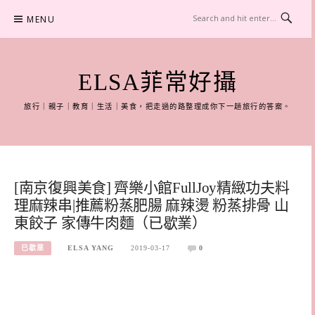
Skip
MENU
to
content
ELSA菲常好攝
旅行｜親子｜教育｜生活｜美食，把走過的路整理成你下一趟旅行的答案。
[南京復興美食] 齊樂小館FullJoy精緻功夫料
理麻辣串|推薦粉蒸肥腸 麻辣燙 粉蒸排骨 山
東餃子 家傳牛肉麵（已歇業）
已歇業
ELSA YANG
2019-03-17
0