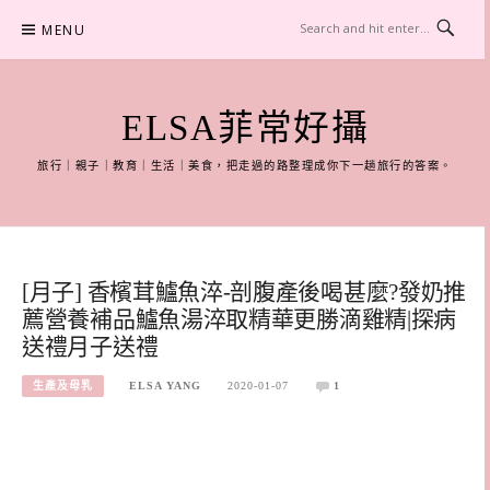
Skip
MENU
to
content
ELSA菲常好攝
旅行｜親子｜教育｜生活｜美食，把走過的路整理成你下一趟旅行的答案。
[月子] 香檳茸鱸魚淬-剖腹產後喝甚麼?發奶推
薦營養補品鱸魚湯淬取精華更勝滴雞精|探病
送禮月子送禮
生產及母乳
ELSA YANG
2020-01-07
1