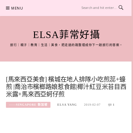
Skip
MENU
to
content
ELSA菲常好攝
旅行｜親子｜教育｜生活｜美食，把走過的路整理成你下一趟旅行的答案。
[馬來西亞美食] 檳城在地人排隊小吃煎蕊+蠔
煎 |喬治市檳榔路娘惹食館|椰汁紅豆米苔目西
米露+馬來西亞蚵仔煎
------SINGAPORE 新加坡
ELSA YANG
2019-02-07
1