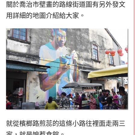
關於喬治市壁畫的路線街道圖有另外發文
用詳細的地圖介紹給大家。
就從檳榔路煎蕊的這條小路往裡面走兩三
家，就是娘惹食館。