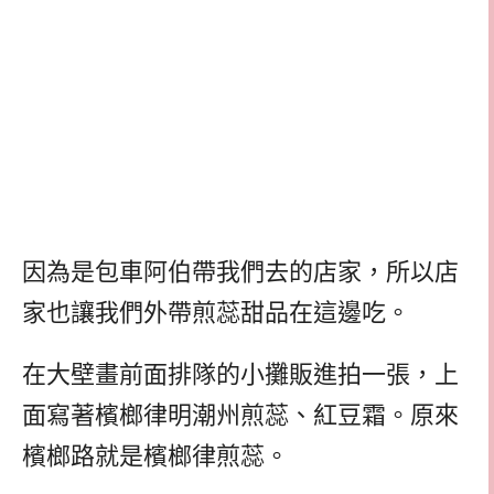
因為是包車阿伯帶我們去的店家，所以店
家也讓我們外帶煎蕊甜品在這邊吃。
在大壁畫前面排隊的小攤販進拍一張，上
面寫著檳榔律明潮州煎蕊、紅豆霜。原來
檳榔路就是檳榔律煎蕊。