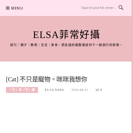
Skip
MENU
to
content
ELSA菲常好攝
旅行｜親子｜教育｜生活｜美食，把走過的路整理成你下一趟旅行的答案。
[Cat] 不只是寵物。咪咪我想你
「子」言「子」語
ELSA YANG
2016-08-15
0