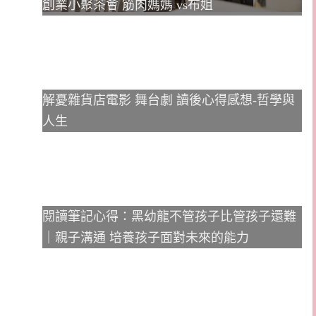
創業小聚茶會 筋肉媽媽 vs布姐
解憂雜貨店電影 舞台劇 讀後心得感想-哲學與
人生
閱讀筆記心得：黑幼龍不管孩子比管孩子還難
｜親子溝通 培養孩子面對未來的能力