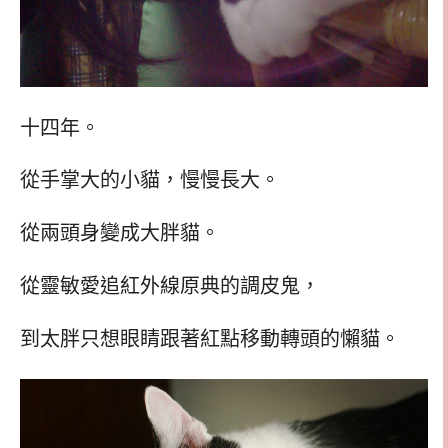
十四年。
從手掌大的小貓，慢慢長大。
從兩頭身變成大胖貓。
從靈敏愛追紅外線原典的調皮鬼，
到太胖只想眼睛跟著紅點移動轉頭的懶貓。