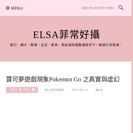
Skip
MENU
to
content
ELSA菲常好攝
旅行｜親子｜教育｜生活｜美食，把走過的路整理成你下一趟旅行的答案。
寶可夢遊戲現象Pokemon Go 之真實與虛幻
「子」言「子」語
ELSA YANG
2016-08-11
0