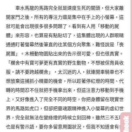
車水馬龍的馬路完全就是速度生死的關頭，但大家離
開家門之後，所有的專注力還是集中在手上的小螢幕，這
就可能會出現很多很多問題了。看到有人用「移動的屍
體」來形容，也算是有點貼切了，這集體出現的人群眼睛
通通盯著螢幕然後筆直的往某個方向聚集，難怪說是「喪
屍團」。木柵動物園貼出來的告示很可愛，但也很真實。
「欄舍中有寶可夢更有真實的野生動物，不想被保育員收
服，請不要跨越欄舍」，太沉迷的人，就連開車騎車也不
想放棄這捕抓小精靈的機會，所以趁著停紅燈的時間、代
轉的時間忍不住就把手機拿出來，但這注意力移動到手機
上，又好像進入了完全不同的時空，你把身體留在現實世
界的馬路如虎口，但卻把靈魂跟精神進入小螢幕的虛幻世
界，完全就無法在變綠燈的時候立刻回神。雖然三不五時
也是有警示語，要你多留意周圍狀況，但我不知道會有多