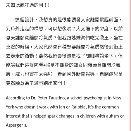
未如此瘋狂過的阿！
)
這個設計，我想真的是很能誘發大家離開電腦前面，
到戶外走走的構想。可以想像嗎？大太陽下的
度，以前
37
夏天誰願意離開冷氣房？但我跟姊妹淘們吃完鼎王，坐在
桌邊的時候，大家竟然會有種想要離開冷氣房然後到街上
去走走的衝動！雖然我們最後還是找了間咖啡館坐下，但
能讓我們這群防曬
陽傘不離身的熟女同時願意離開冷氣
+
房，威力也實在太強啦！看到國外新聞報導，自閉症兒童
竟然願意為了遊戲踏出家門！
According to Dr. Peter Faustino, a school psychologist in New
York who doesn’t work with Ian or Ralphie, it’s the common
interest that’s helped spark changes in children with autism or
Asperger’s.