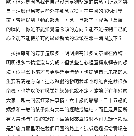
獸，但這是因為我們自己沒有足夠堅定的信念，所以才讓
自己這麼容易被這些外在雜念奴役。在中國的宋明理學
家，曾經提到「動心起念」，念一旦起了，成為「念頭」
的瞬間，你能不能知覺這念頭的方向？能不能控制自己的
心？能不能把所有的過於執著的念頭在那一瞬間放下？
拉拉雜雜的寫了這麼多，明明還有很多文章還在趕稿，
明明很多事情還沒有完成，但這些在心裡面轉來轉去的想
法，似乎寫下來才會更明確更清楚，也提醒自己未來的人
生要看清楚方向。這款遊戲的發明我想也可能會造就很多
商機，也許以後有職業訓練師也說不定，能讓所有年齡層
大家一起共同瘋狂某件事情，六十歲的爺爺、三十五歲的
媽媽和十歲的孩子能有共享的經驗或連結，而且是周圍所
有人最熱門討論的話題，這聽起來真得很不可思議但卻就
是那麼真實呈現在我們周圍的路上。這樣透過擴增實境在