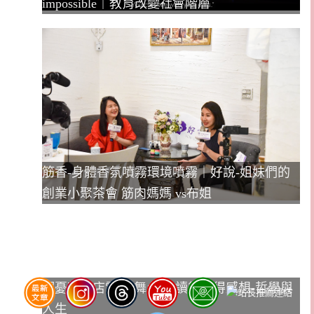
impossible｜教育改變社會階層
筋香-身體香氛噴霧環境噴霧｜好說-姐妹們的
創業小聚茶會 筋肉媽媽 vs布姐
解憂雜貨店電影 舞台劇 讀後心得感想-哲學與
人生