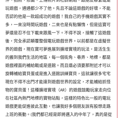
件、拍照、修圖、上傳照片到社群網站，跟朋友聯繫或是
玩遊戲，通通都少不了他。先且不論這遊戲的好壞，不能
否認的他是一款超成功的遊戲！我自己的手機遊戲其實不
多，一來沒時間玩遊戲，二來也是有點懶惰，但是這寶可
夢還是忍不住下載來跟風一下。不得不說，接觸了這遊戲
後，完全承認顛覆整個電玩遊戲世界。以前都是在虛擬世
界的遊戲，現在寶可夢進展到擴增實境的玩法，是活生生
的搬到我們生活的地區，每一個街角、巷弄、地標，都是
遊戲裡面的補給戰或是道館。而且還必須要那附近才可以
旋轉補給寶貝蛋或是進入道館訓練寶貝，這就讓很多宅宅
現在不得不出門才能達到遊戲世界的設定，才能補給抓怪
物的寶貝蛋！這種擴增實境（
）的遊戲鼓勵玩家走向位
AR
在社區內熱門地標的寶物站點，這樣的特色比一般的電玩
遊戲更能促進彼此互動，也讓我好多個朋友說有股想走路
上班的衝動。
我們都已經是即將邁入的中年了，真的是從
(