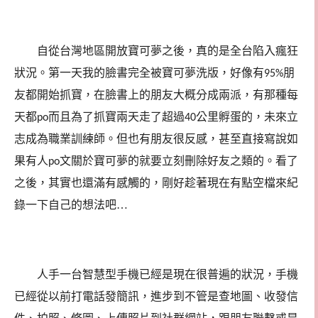
自從台灣地區開放寶可夢之後，真的是全台陷入瘋狂
狀況。第一天我的臉書完全被寶可夢洗版，好像有
朋
95%
友都開始抓寶，在臉書上的朋友大概分成兩派，有那種每
天都
而且為了抓寶兩天走了超過
公里孵蛋的，未來立
po
40
志成為職業訓練師。但也有朋友很反感，甚至直接寫說如
果有人
文關於寶可夢的就要立刻刪除好友之類的。看了
po
之後，其實也還滿有感觸的，剛好趁著現在有點空檔來紀
錄一下自己的想法吧…
人手一台智慧型手機已經是現在很普遍的狀況，手機
已經從以前打電話發簡訊，進步到不管是查地圖、收發信