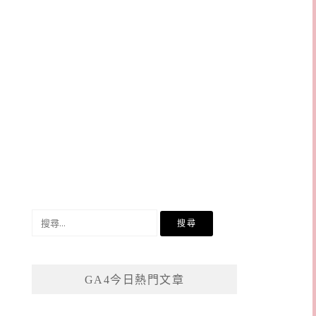
搜
尋
關
鍵
GA4今日熱門文章
字: