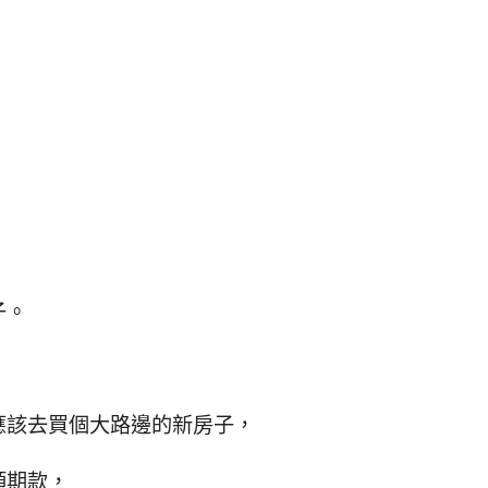
，
子。
應該去買個大路邊的新房子，
頭期款，