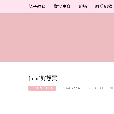
Skip
親子教育
饗食享食
旅遊
廚房紀錄
to
content
[mur]好想買
ELSA YANG
2013-03-01
「子」言「子」語