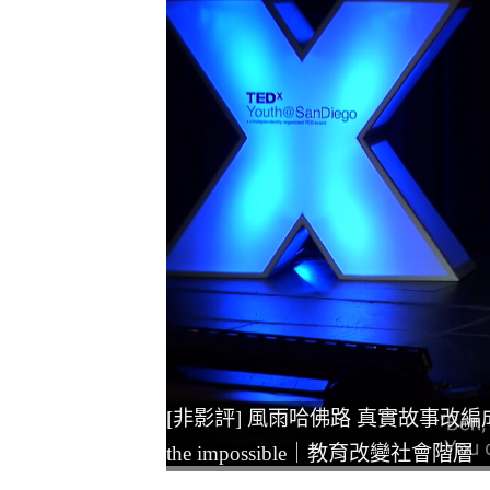
[非影評] 風雨哈佛路 真實故事改編成勵志電影｜
the impossible｜教育改變社會階層