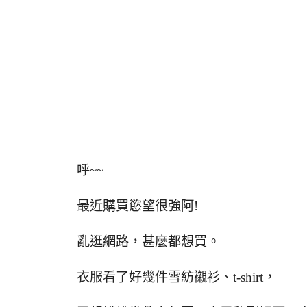
呼~~
最近購買慾望很強阿!
亂逛網路，甚麼都想買。
衣服看了好幾件雪紡襯衫、t-shirt，