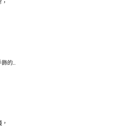
穿，
飾的..
錢，