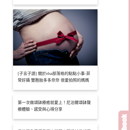
[子言子語] 關於elsa部落格的點點小事-菲
常好攝 雙胞胎多多奈奈 很愛拍照的媽媽
第一次做頌缽療癒就愛上！尼泊爾頌缽聲
療體驗、感受與心得分享