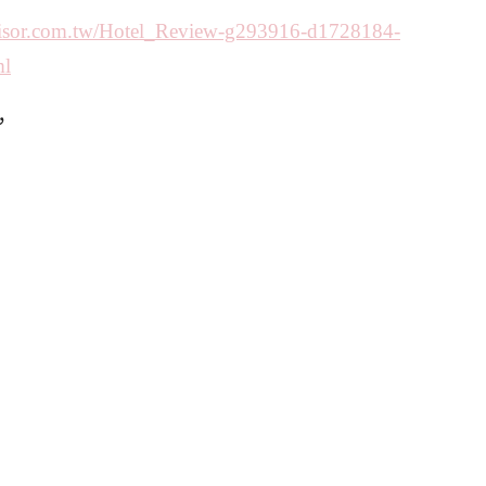
visor.com.tw/Hotel_Review-g293916-d1728184-
ml
，