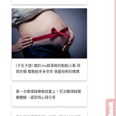
[子言子語] 關於elsa部落格的點點小事-菲
常好攝 雙胞胎多多奈奈 很愛拍照的媽媽
第一次做頌缽療癒就愛上！尼泊爾頌缽聲
療體驗、感受與心得分享