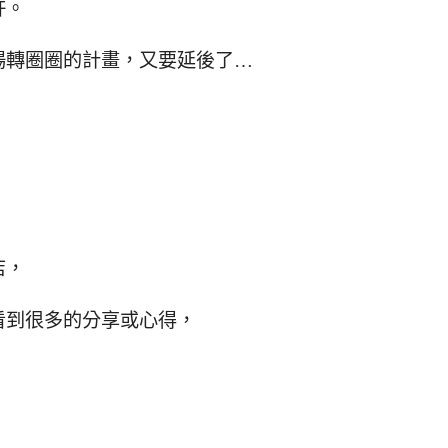
許。
場轉圈圈的計畫，又要延後了…
店，
看到很多的分享或心得，