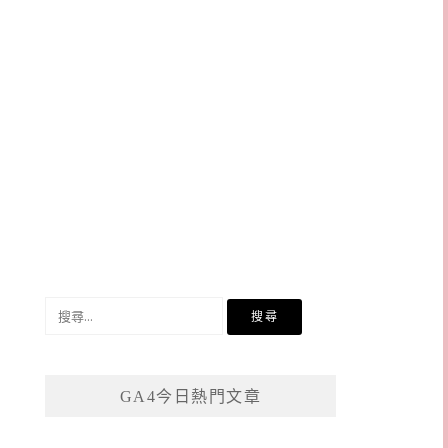
搜
尋
關
鍵
GA4今日熱門文章
字: