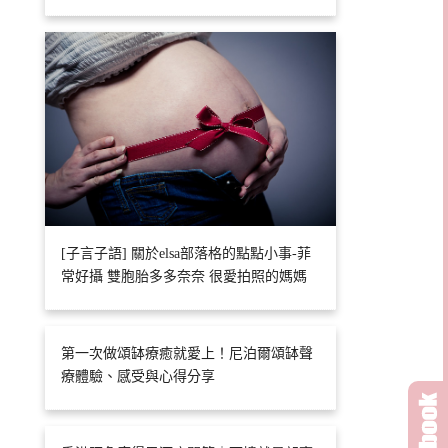
[子言子語] 關於elsa部落格的點點小事-菲
常好攝 雙胞胎多多奈奈 很愛拍照的媽媽
第一次做頌缽療癒就愛上！尼泊爾頌缽聲
療體驗、感受與心得分享