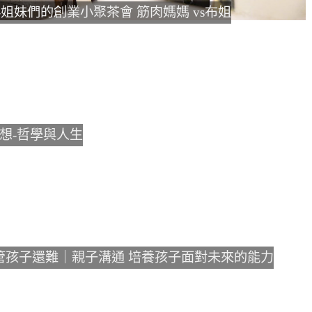
姐妹們的創業小聚茶會 筋肉媽媽 vs布姐
想-哲學與人生
管孩子還難｜親子溝通 培養孩子面對未來的能力