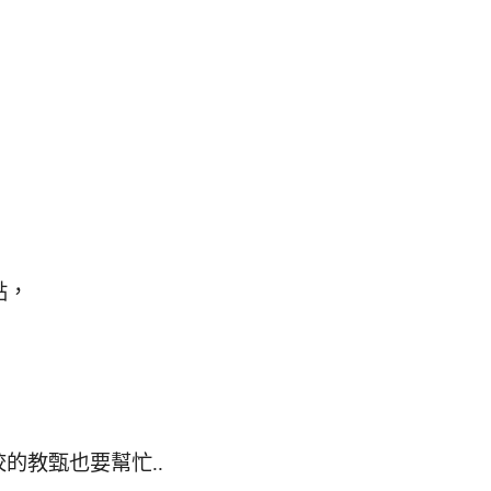
點，
的教甄也要幫忙..