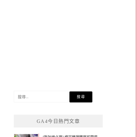
搜
尋
關
鍵
GA4今日熱門文章
字: