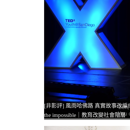
[非影評] 風雨哈佛路 真實故事改編成勵志電影｜
the impossible｜教育改變社會階層