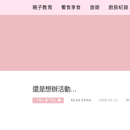
Skip
親子教育
饗食享食
旅遊
廚房紀錄
to
content
還是想辦活動…
ELSA YANG
2009-05-21
「子」言「子」語