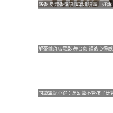
筋香-身體香氛噴霧環境噴霧｜好說-
解憂雜貨店電影 舞台劇 讀後心得感
閱讀筆記心得：黑幼龍不管孩子比