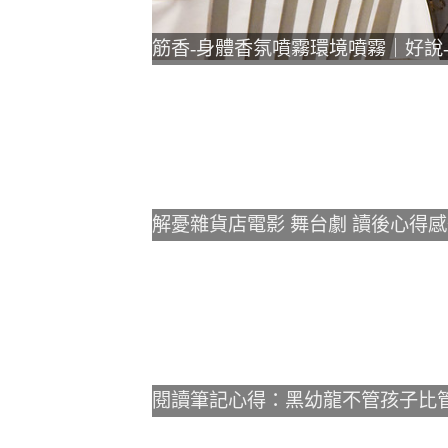
筋香-身體香氛噴霧環境噴霧｜好說-
解憂雜貨店電影 舞台劇 讀後心得感
閱讀筆記心得：黑幼龍不管孩子比