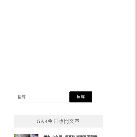
搜
尋
關
鍵
GA4今日熱門文章
字: