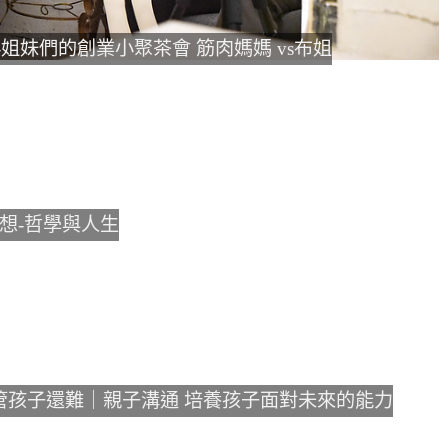
姐妹們的創業小聚茶會 筋肉媽媽 vs布姐
想-哲學與人生
管孩子還難｜親子溝通 培養孩子面對未來的能力