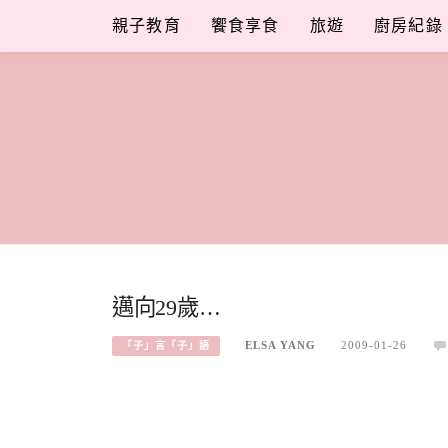
Skip
親子教育
饗食享食
旅遊
廚房紀錄
to
content
邁向29歲…
ELSA YANG
2009-01-26
「子」言「子」語