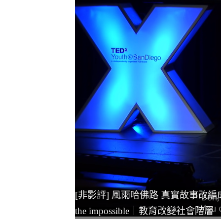
[非影評] 風雨哈佛路 真實故事改編成勵志電影｜
the impossible｜教育改變社會階層