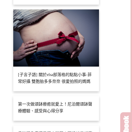
[子言子語] 關於elsa部落格的點點小事-菲
常好攝 雙胞胎多多奈奈 很愛拍照的媽媽
第一次做頌缽療癒就愛上！尼泊爾頌缽聲
療體驗、感受與心得分享