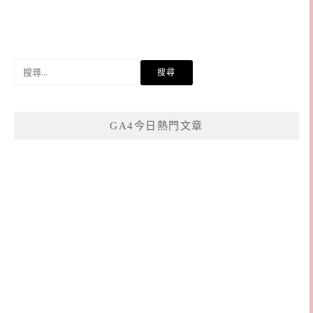
搜
尋
關
鍵
GA4今日熱門文章
字: