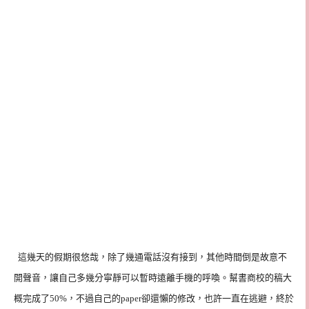
這幾天的假期很悠哉，除了幾通電話沒有接到，其他時間倒是故意不
開聲音，讓自己多幾分寧靜可以暫時遠離手機的呼喚。幫書商校的稿大
概完成了
50%
，不過自己的
paper
卻還懶的修改，也許一直在逃避，終於