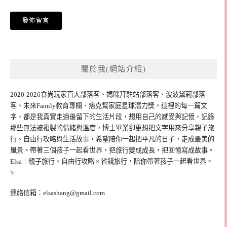
關於我(網站介紹)
2020-2026食尚玩家百大部落客、媽咪拜駐站部落客、波波黛莉部落
客、未來Family教育專欄、痞克幫家庭星球潛力獎，這裡的每一篇文
字，都是我真實走過後留下的生活片段，想用自己的感受與記憶，記錄
那些無法被複製的情緒與溫度，博士畢業卻更想把文字用來分享親子旅
行、自由行攻略與生活故事，希望陪你一起把平凡的日子，走成最美的
風景。帶著三個孩子一起看世界，把旅行變成成長，把回憶寫成故事。
Elsa｜親子旅行 × 自由行攻略 × 省錢旅行，陪你帶著孩子一起看世界。
✨
連絡信箱：
elsashang@gmail.com