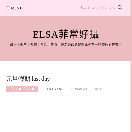
Skip
MENU
to
content
ELSA菲常好攝
旅行｜親子｜教育｜生活｜美食，把走過的路整理成你下一趟旅行的答案。
元旦假期 last day
「子」言「子」語
ELSA YANG
2009-01-04
0