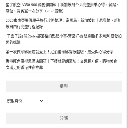
星宇航空 A350-900 商務艙開箱｜新加坡飛台北完整搭乘心得，餐點、
座位、貴賓室一次分享（2026最新）
2026東南亞暑假親子旅行攻略整理：富國島、新加坡迪士尼郵輪、新加
坡自由行完整行程紀錄
[子言子語] 關於elsa部落格的點點小事-菲常好攝 雙胞胎多多奈奈 很愛拍
照的媽媽
第一次做頌缽療癒就愛上！尼泊爾頌缽聲療體驗、感受與心得分享
香港旺角康得思酒店開箱｜下樓就是朗豪坊！交通超方便、購物美食一
次滿足的香港住宿推薦
彙整
彙
整
分類