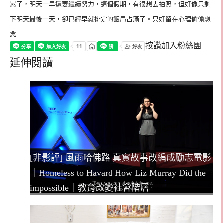
累了，明天一早還要繼續努力，這個假期，有很想去拍照，但好像只剩
下明天最後一天，卻已經早就排定的飯局占滿了。只好留在心理偷偷想
念
…
按讚加入粉絲團
延伸閱讀
[非影評] 風雨哈佛路 真實故事改編成勵志電影
｜Homeless to Havard How Liz Murray Did the
impossible｜教育改變社會階層