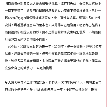
明白那種研討會發表之後面對很多挑戰可能有的失落，好像就這樣拋下
一切不要管了，終於明白博班所承載的壓力原來不是這樣好混。另外一
篇
Lacan
的
paper
連個頭緒都還沒有，也一直沒有認真去研讀許多的文件
資料，看著還躺在書桌的兩本書，真覺得自己超沒用，明明都已經借了
兩個禮拜卻都還沒有動靜，要不是圖書館對研究生特別優厚，不然兩個
月我想對我來講真的很不夠用。
忍不住，又讓我回顧起過去一年，
2008
年，是一個變動。經歷
1947
年
以來，經濟最蕭條的一年，但天性樂觀的我深深相信也許危機就是轉
機。雖然多專家學者預測，未來兩年可能會邁向更蕭條的時代。但是怎
麼強化自己的競爭力
…
真是個挑戰
~~
今天聽著在竹科工作的姐妹說，他們這一次的年假有
17
天，想想跟我們
的寒假不是快差不多了嗎
?
面對未來這一年，不能在這樣鬆懈下去啦。