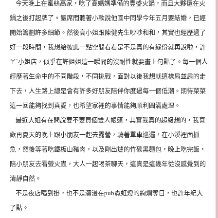
今天晚上在蜜絲高家，吃了高媽媽準備的豐盛火鍋，而且大夥還在火
鍋之後打起牌了。飯席間聽著小款說他國中同學今年五月要結婚，已經
開始籌劃許多細節。然後高小姐跟陳健先生吵吵和和，其實也經歷過了
好一段時間，我想給彼此ㄧ點空間看看是不是真的有緣份就再說啦，許
ㄚˋ小姐店，似乎在許姐姐這一瞬間的沒耐性就要畫上句點了。每一個人
經歷著生命中的不同階段，不同挑戰，面對以後我想就這樣肩並肩的走
下去，人生路上總是會有許多好朋友陪伴你度過每一個低潮。期待菜菜
這一回能夠找到真愛，也希望家裡的事情能夠順利圓滿處理。
最近大姐有在問說要不要買個雙人帳篷，其實我真的超級想的，我喜
歡再夏天的晚上跟小朋友一起去露營，騎著單車巡邏，在小溪裡面抓
魚，然後等著吃鐵板山豬肉，以及剛出爐的竹碳黑麵包，晚上吃完飯，
陪小朋友去看螢火蟲，大人一起喝茶聊天，這真是這幾年從沒感覺到的
清靜自然。
不是夜店喝到掛，也不是瀰漫在
pub
霓虹燈的絢爛奪目，也許年紀大
了點。