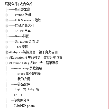
展開全部
|
收合全部
------Bali峇里島
------Frence 法國
------H.K & macaue 港澳
------ITALY 義大利
------JAPEN日本
------Korea韓國
------Singapore 新加坡
------Thai 泰國
#babycare媽媽寶寶｜親子育兒專欄
#Education § 生命教育｜教育升學專欄
#Fashion Life§ 品味生活｜隨筆專欄
----make up 美妝藥妝
----shoes 我不是蜈蚣
----我的衣櫥
----飾品配件
「子」言「子」語
TAROT
優惠碼分享
影像日記 photo