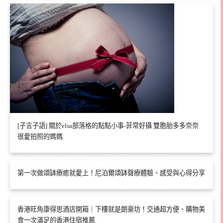
[子言子語] 關於elsa部落格的點點小事-菲常好攝 雙胞胎多多奈奈
很愛拍照的媽媽
第一次做頌缽療癒就愛上！尼泊爾頌缽聲療體驗、感受與心得分享
香港旺角康得思酒店開箱｜下樓就是朗豪坊！交通超方便、購物美
食一次滿足的香港住宿推薦