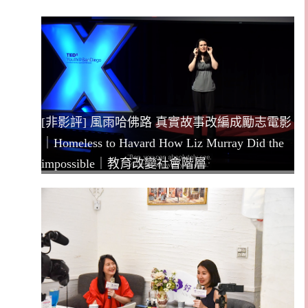
[非影評] 風雨哈佛路 真實故事改編成勵志電影
｜Homeless to Havard How Liz Murray Did the
impossible｜教育改變社會階層