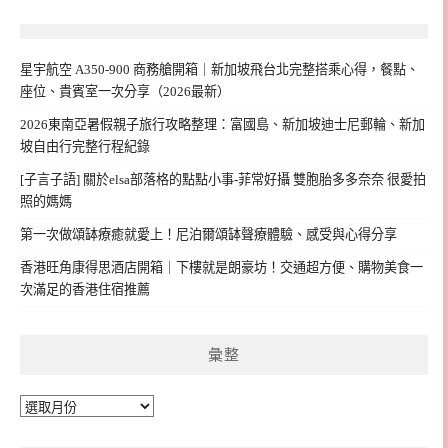
星宇航空 A350-900 商務艙開箱｜新加坡飛台北完整搭乘心得，餐點、
座位、貴賓室一次分享（2026最新）
2026東南亞暑假親子旅行攻略整理：富國島、新加坡迪士尼郵輪、新加
坡自由行完整行程紀錄
[子言子語] 關於elsa部落格的點點小事-菲常好攝 雙胞胎多多奈奈 很愛拍
照的媽媽
第一次做頌缽療癒就愛上！尼泊爾頌缽聲療體驗、感受與心得分享
香港旺角康得思酒店開箱｜下樓就是朗豪坊！交通超方便、購物美食一
次滿足的香港住宿推薦
彙整
彙
整