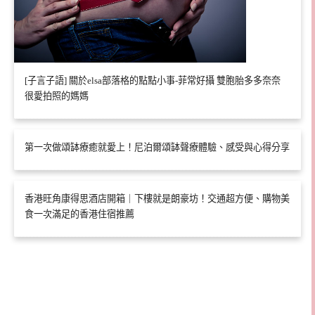
[子言子語] 關於elsa部落格的點點小事-菲常好攝 雙胞胎多多奈奈
很愛拍照的媽媽
第一次做頌缽療癒就愛上！尼泊爾頌缽聲療體驗、感受與心得分享
香港旺角康得思酒店開箱｜下樓就是朗豪坊！交通超方便、購物美
食一次滿足的香港住宿推薦