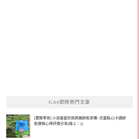
GA4即時熱門文章
[寶雅零食] 小孩最愛的佩佩豬餅乾來囉~兒童點心|卡通餅
乾價格心得評價分享(線上：2)