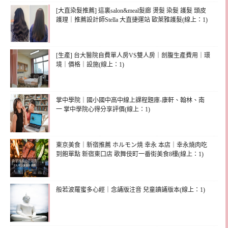
[大直染髮推薦] 這裏salon&meal髮廊 燙髮 染髮 護髮 頭皮
護理｜推薦設計師Stella 大直捷運站 歐萊雅護髮(線上：1)
[生產] 台大醫院自費單人房VS雙人房｜剖腹生產費用｜環
境｜價格｜設施(線上：1)
掌中學院｜國小國中高中線上課程題庫-康軒、翰林、南
一 掌中學院心得分享評價(線上：1)
東京美食｜新宿推薦 ホルモン焼 幸永 本店｜幸永燒肉吃
到飽單點 新宿東口店 歌舞伎町一番街美食8樓(線上：1)
般若波羅蜜多心經｜念誦版注音 兒童讀誦版本(線上：1)