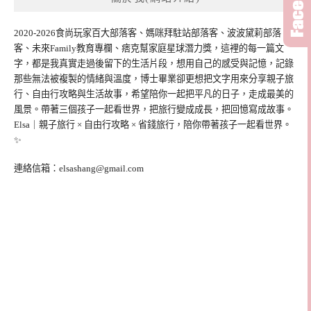
2020-2026食尚玩家百大部落客、媽咪拜駐站部落客、波波黛莉部落
客、未來Family教育專欄、痞克幫家庭星球潛力獎，這裡的每一篇文
字，都是我真實走過後留下的生活片段，想用自己的感受與記憶，記錄
那些無法被複製的情緒與溫度，博士畢業卻更想把文字用來分享親子旅
行、自由行攻略與生活故事，希望陪你一起把平凡的日子，走成最美的
風景。帶著三個孩子一起看世界，把旅行變成成長，把回憶寫成故事。
Elsa｜親子旅行 × 自由行攻略 × 省錢旅行，陪你帶著孩子一起看世界。
✨
連絡信箱：
elsashang@gmail.com