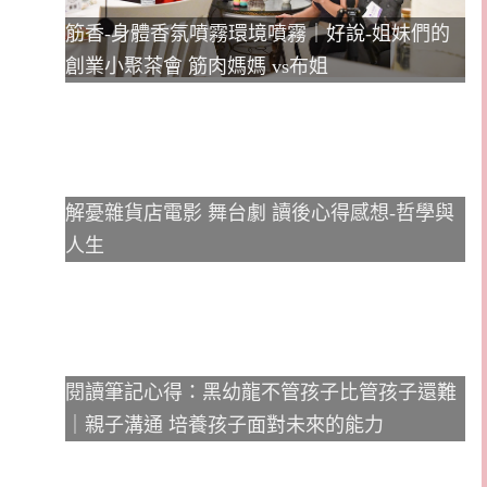
筋香-身體香氛噴霧環境噴霧｜好說-姐妹們的
創業小聚茶會 筋肉媽媽 vs布姐
解憂雜貨店電影 舞台劇 讀後心得感想-哲學與
人生
閱讀筆記心得：黑幼龍不管孩子比管孩子還難
｜親子溝通 培養孩子面對未來的能力