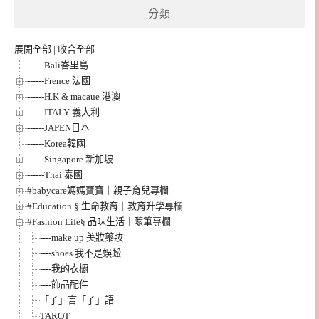
分類
展開全部
|
收合全部
------Bali峇里島
------Frence 法國
------H.K & macaue 港澳
------ITALY 義大利
------JAPEN日本
------Korea韓國
------Singapore 新加坡
------Thai 泰國
#babycare媽媽寶寶｜親子育兒專欄
#Education § 生命教育｜教育升學專欄
#Fashion Life§ 品味生活｜隨筆專欄
----make up 美妝藥妝
----shoes 我不是蜈蚣
----我的衣櫥
----飾品配件
「子」言「子」語
TAROT