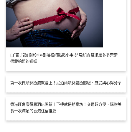
[子言子語] 關於elsa部落格的點點小事-菲常好攝 雙胞胎多多奈奈
很愛拍照的媽媽
第一次做頌缽療癒就愛上！尼泊爾頌缽聲療體驗、感受與心得分享
香港旺角康得思酒店開箱｜下樓就是朗豪坊！交通超方便、購物美
食一次滿足的香港住宿推薦