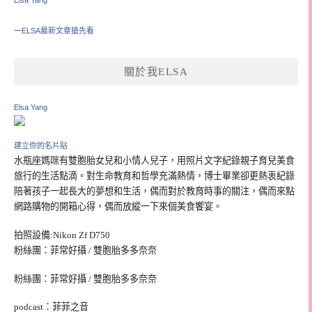
Elsa Yang
一ELSA最新文章搶先看
關於我ELSA
Elsa Yang
建立你的名片貼
水瓶座媽咪有雙胞胎女兒和小情人兒子，用照片文字紀錄親子育兒美食
旅行的生活點滴。對生命教育和哲學充滿熱情，博士畢業卻更熱衷紀錄
陪著孩子一起長大的夢想和生活，偶而對於教育時事的關注，偶而來點
網路購物的開箱心得，偶而放縱一下來個美食饗宴。
拍照設備:Nikon Zf D750
粉絲團：菲常好攝 / 雙胞胎多多奈奈
粉絲團：菲常好攝 / 雙胞胎多多奈奈
podcast：菲菲之音