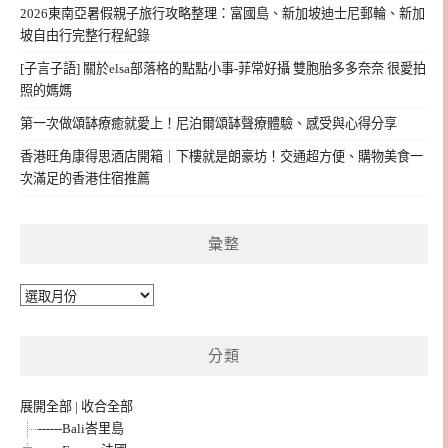
2026東南亞暑假親子旅行攻略整理：富國島、新加坡迪士尼郵輪、新加
坡自由行完整行程紀錄
[子言子語] 關於elsa部落格的點點小事-菲常好攝 雙胞胎多多奈奈 很愛拍
照的媽媽
第一次做頌缽療癒就愛上！尼泊爾頌缽聲療體驗、感受與心得分享
香港旺角康得思酒店開箱｜下樓就是朗豪坊！交通超方便、購物美食一
次滿足的香港住宿推薦
彙整
彙
整
分類
展開全部
|
收合全部
------Bali峇里島