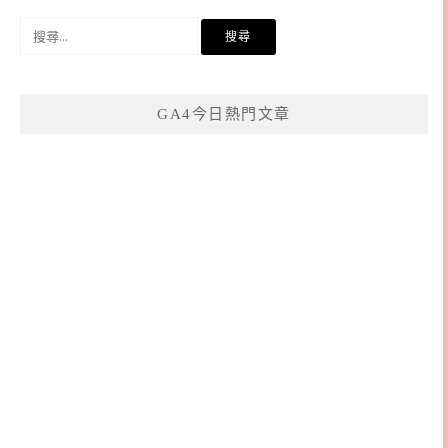
搜
尋
關
鍵
GA4今日熱門文章
字: