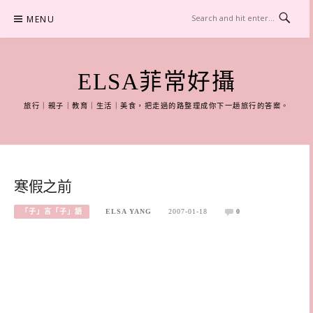
Skip
MENU
to
content
ELSA菲常好攝
旅行｜親子｜教育｜生活｜美食，把走過的路整理成你下一趟旅行的答案。
寒假之前
「子」言「子」語
ELSA YANG
2007-01-18
0