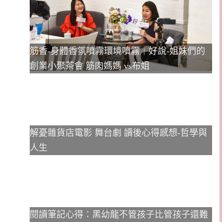
筋香-身體香氛噴霧環境噴霧｜好說-姐妹們的
創業小聚茶會 筋肉媽媽 vs布姐
解憂雜貨店電影 舞台劇 讀後心得感想-哲學與
人生
閱讀筆記心得：黑幼龍不管孩子比管孩子還難