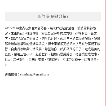
關於我(網站介紹)
2020-2026食尚玩家百大部落客、媽咪拜駐站部落客、波波黛莉部落
客、未來Family教育專欄、痞克幫家庭星球潛力獎，這裡的每一篇文
字，都是我真實走過後留下的生活片段，想用自己的感受與記憶，記錄
那些無法被複製的情緒與溫度，博士畢業卻更想把文字用來分享親子旅
行、自由行攻略與生活故事，希望陪你一起把平凡的日子，走成最美的
風景。帶著三個孩子一起看世界，把旅行變成成長，把回憶寫成故事。
Elsa｜親子旅行 × 自由行攻略 × 省錢旅行，陪你帶著孩子一起看世界。
✨
連絡信箱：
elsashang@gmail.com