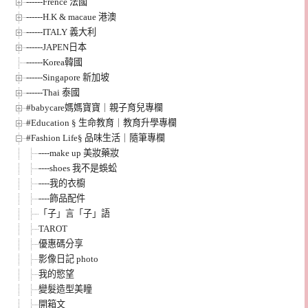
------Frence 法國
------H.K & macaue 港澳
------ITALY 義大利
------JAPEN日本
------Korea韓國
------Singapore 新加坡
------Thai 泰國
#babycare媽媽寶寶｜親子育兒專欄
#Education § 生命教育｜教育升學專欄
#Fashion Life§ 品味生活｜隨筆專欄
----make up 美妝藥妝
----shoes 我不是蜈蚣
----我的衣櫥
----飾品配件
「子」言「子」語
TAROT
優惠碼分享
影像日記 photo
我的慾望
變髮造型美瞳
開箱文