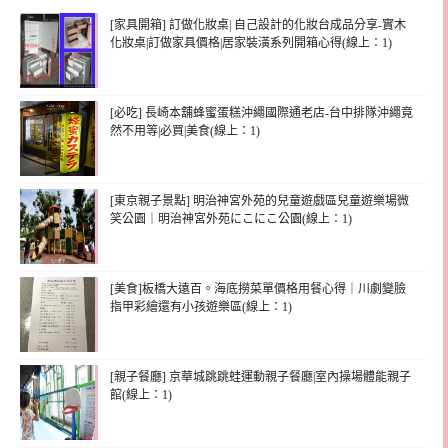
[家具開箱] 訂做化妝桌| 自己設計的化妝台成品分享-實木
化妝桌|訂做家具價格|居家裝潢系列開箱心得(線上：1)
[必吃] 長崎本舖蜂蜜蛋糕沖繩國際通老店-台中排隊沖繩竟
然不用等|必買|美食(線上：1)
[東京親子景點] 明治神宮外苑的兒童遊戲區兒童遊樂場微
笑公園｜明治神宮外苑にこにこ公園(線上：1)
[美食]板橋大遠百。海底撈菜單價格用餐心得｜川劇變臉
指甲彩繪還有小孩遊樂區(線上：1)
[親子餐廳] 京華城跳跳蛙運動親子餐廳|室內操場體能親子
館(線上：1)