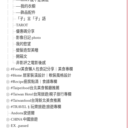
----我的衣櫥
----飾品配件
「子」言「子」語
TAROT
優惠碼分享
影像日記 photo
我的慾望
變髮造型美瞳
開箱文
非影評之電影後感
#Food美食懶人包食記分享｜美食專欄
#Home 居家裝潢設計｜軟裝風格設計
#Recipe廚房點滴｜食譜專欄
#Taipeifood台北美食餐廳推薦
#Taiwan Hotel台灣旅遊|親子旅行專欄
#Taiwanfood台灣新北美食推薦
#TRAVEL § 玩樂旅遊|旅遊專欄
Andorra安道爾
CHINA 中國旅遊
EX ..passed