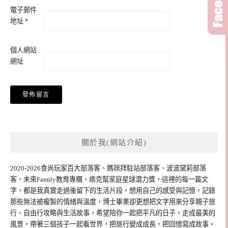
電子郵件
地址
*
個人網站
網址
關於我(網站介紹)
2020-2026食尚玩家百大部落客、媽咪拜駐站部落客、波波黛莉部落
客、未來Family教育專欄、痞克幫家庭星球潛力獎，這裡的每一篇文
字，都是我真實走過後留下的生活片段，想用自己的感受與記憶，記錄
那些無法被複製的情緒與溫度，博士畢業卻更想把文字用來分享親子旅
行、自由行攻略與生活故事，希望陪你一起把平凡的日子，走成最美的
風景。帶著三個孩子一起看世界，把旅行變成成長，把回憶寫成故事。