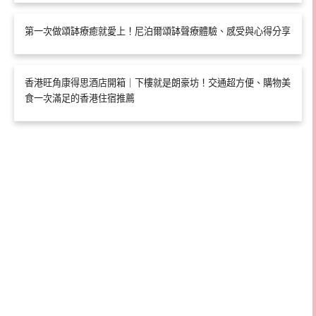
第一次做頌缽療癒就愛上！尼泊爾頌缽聲療體驗、感受與心得分享
香港旺角康得思酒店開箱｜下樓就是朗豪坊！交通超方便、購物美
食一次滿足的香港住宿推薦