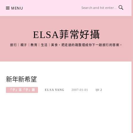
Skip
MENU
to
content
ELSA菲常好攝
旅行｜親子｜教育｜生活｜美食，把走過的路整理成你下一趟旅行的答案。
新年新希望
「子」言「子」語
ELSA YANG
2007-01-01
2