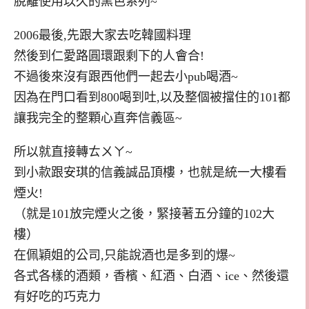
脫離使用以久的黑色系列~
2006最後,先跟大家去吃韓國料理
然後到仁愛路圓環跟剩下的人會合!
不過後來沒有跟西他們一起去小pub喝酒~
因為在門口看到800喝到吐,以及整個被擋住的101都
讓我完全的整顆心直奔信義區~
所以就直接轉ㄊㄨㄚ~
到小款跟安琪的信義誠品頂樓，也就是統一大樓看
煙火!
（就是101放完煙火之後，緊接著五分鐘的102大
樓）
在佩穎姐的公司,只能說酒也是多到的爆~
各式各樣的酒類，香檳、紅酒、白酒、ice、然後還
有好吃的巧克力