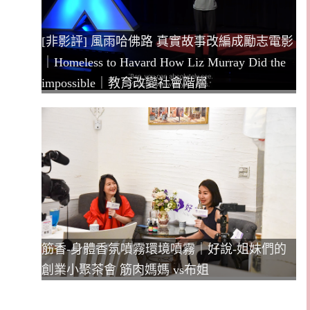
[非影評] 風雨哈佛路 真實故事改編成勵志電影
｜Homeless to Havard How Liz Murray Did the
impossible｜教育改變社會階層
筋香-身體香氛噴霧環境噴霧｜好說-姐妹們的
創業小聚茶會 筋肉媽媽 vs布姐