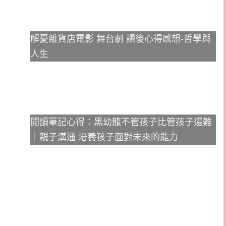
解憂雜貨店電影 舞台劇 讀後心得感想-哲學與
人生
閱讀筆記心得：黑幼龍不管孩子比管孩子還難
｜親子溝通 培養孩子面對未來的能力