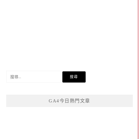
搜
尋
關
鍵
GA4今日熱門文章
字: