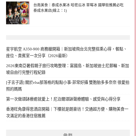
台南美食｜泰成水果冰 哈密瓜冰 草莓冰 國華街推薦必吃
泰成水果店(線上：1)
星宇航空 A350-900 商務艙開箱｜新加坡飛台北完整搭乘心得，餐點、
座位、貴賓室一次分享（2026最新）
2026東南亞暑假親子旅行攻略整理：富國島、新加坡迪士尼郵輪、新加
坡自由行完整行程紀錄
[子言子語] 關於elsa部落格的點點小事-菲常好攝 雙胞胎多多奈奈 很愛拍
照的媽媽
第一次做頌缽療癒就愛上！尼泊爾頌缽聲療體驗、感受與心得分享
香港旺角康得思酒店開箱｜下樓就是朗豪坊！交通超方便、購物美食一
次滿足的香港住宿推薦
彙整