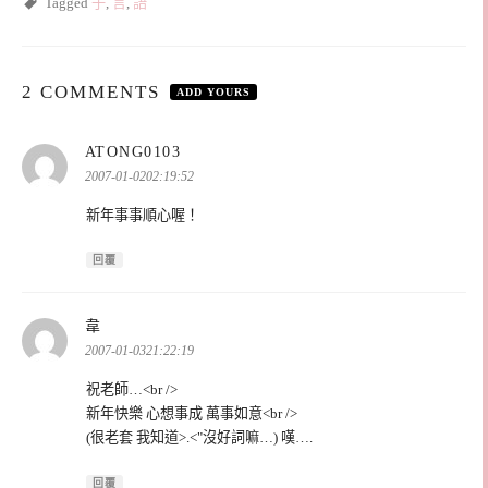
Tagged
子
,
言
,
語
2 COMMENTS
ADD YOURS
表
ATONG0103
示:
2007-01-0202:19:52
新年事事順心喔！
回覆
表
韋
示:
2007-01-0321:22:19
祝老師…<br />
新年快樂 心想事成 萬事如意<br />
(很老套 我知道>.<"沒好詞嘛…) 嘆….
回覆