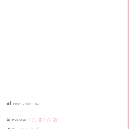
POST VIEWS:
845
Posted in
「子」言「子」語