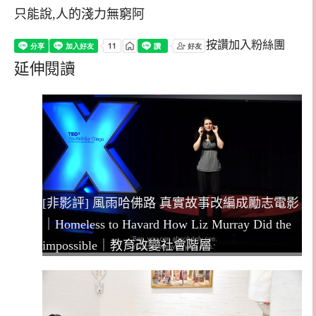
只能說,人的淺力無窮阿
按讚加入粉絲團
延伸閱讀
[非影評] 風雨哈佛路 真實故事改編成勵志電影
｜Homeless to Havard How Liz Murray Did the
impossible｜教育改變社會階層