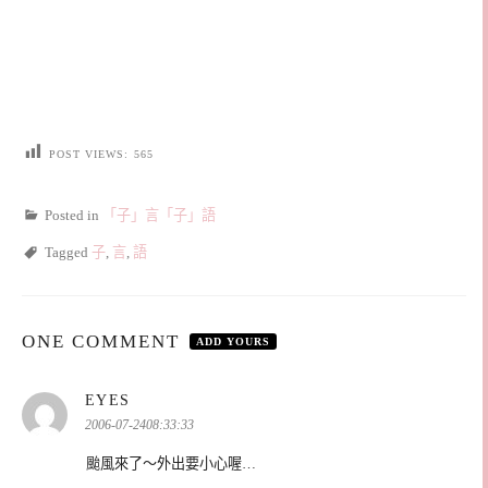
POST VIEWS:
565
Posted in
「子」言「子」語
Tagged
子
,
言
,
語
ONE COMMENT
ADD YOURS
表
EYES
示:
2006-07-2408:33:33
颱風來了～外出要小心喔…