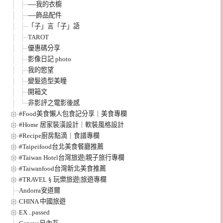
----我的衣櫥
----飾品配件
「子」言「子」語
TAROT
優惠碼分享
影像日記 photo
我的慾望
變髮造型美瞳
開箱文
非影評之電影後感
#Food美食懶人包食記分享｜美食專欄
#Home 居家裝潢設計｜軟裝風格設計
#Recipe廚房點滴｜食譜專欄
#Taipeifood台北美食餐廳推薦
#Taiwan Hotel台灣旅遊|親子旅行專欄
#Taiwanfood台灣新北美食推薦
#TRAVEL § 玩樂旅遊|旅遊專欄
Andorra安道爾
CHINA 中國旅遊
EX ..passed