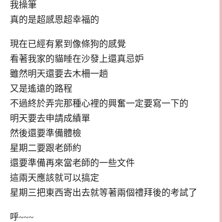
我操筆
真的是超感恩超幸福的
現在已經有累到像條狗的感覺
看著我家的貓睡在沙發上還真忌妒
雖然明天還要去木柵一趟
又是遙遠的路程
不過終於弄完那種心裡的興奮一定要寫一下的
明天要去申請成績單
然後還要準備體檢
星期二要跟老師約
還要準備再來當老師的一些文件
這兩天應該就可以搞定
星期三把東西寄出去就等著兩個禮拜後的考試了
呼~~~