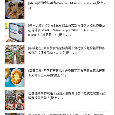
[Milno]米蘭車站美食-Pizzeria (Osteria del Lazzaretto)(線上：
1)
[教材比較心得分享] 兒童線上英文課程挑選與推薦價格及
心得評價 51 talk｜NativeCamp｜OiKID｜Outschool｜
tutorJr（持續更新中）(線上：1)
[板橋必逛] 大家發食品原料廣場｜食材烘焙麵粉鬆餅粉各
式醬料冷凍食品DIY大批發(線上：1)
[萬華美食] 西門町芒果冰｜夏季限定新鮮芒果雪花冰芒果
冰外帶第二碗半價(線上：1)
巴塞隆納購物攻略｜西班牙最好買什麼？退稅怎麼退？品
牌哪裡最齊全？(線上：1)