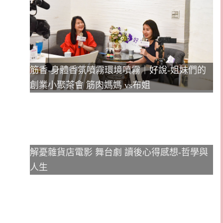
筋香-身體香氛噴霧環境噴霧｜好說-姐妹們的
創業小聚茶會 筋肉媽媽 vs布姐
解憂雜貨店電影 舞台劇 讀後心得感想-哲學與
人生