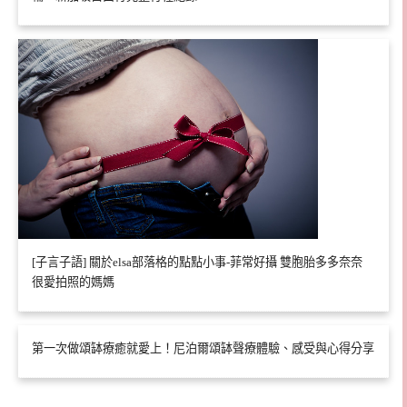
[子言子語] 關於elsa部落格的點點小事-菲常好攝 雙胞胎多多奈奈
很愛拍照的媽媽
第一次做頌缽療癒就愛上！尼泊爾頌缽聲療體驗、感受與心得分享