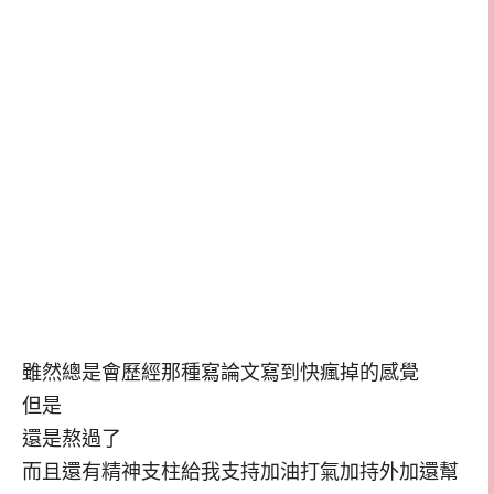
雖然總是會歷經那種寫論文寫到快瘋掉的感覺
但是
還是熬過了
而且還有精神支柱給我支持加油打氣加持外加還幫