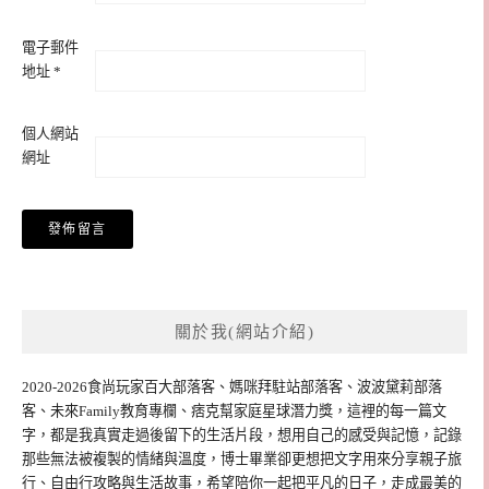
電子郵件
地址
*
個人網站
網址
關於我(網站介紹)
2020-2026食尚玩家百大部落客、媽咪拜駐站部落客、波波黛莉部落
客、未來Family教育專欄、痞克幫家庭星球潛力獎，這裡的每一篇文
字，都是我真實走過後留下的生活片段，想用自己的感受與記憶，記錄
那些無法被複製的情緒與溫度，博士畢業卻更想把文字用來分享親子旅
行、自由行攻略與生活故事，希望陪你一起把平凡的日子，走成最美的