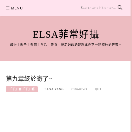
Skip
MENU
to
content
ELSA菲常好攝
旅行｜親子｜教育｜生活｜美食，把走過的路整理成你下一趟旅行的答案。
第九章終於寄了~
「子」言「子」語
ELSA YANG
2006-07-24
1