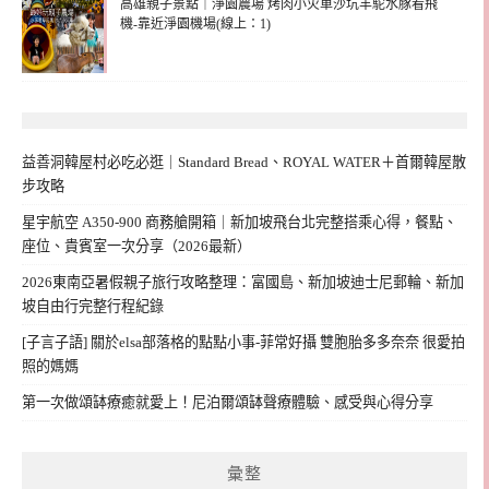
高雄親子景點｜淨園農場 烤肉小火車沙坑羊駝水豚看飛
機-靠近淨園機場(線上：1)
益善洞韓屋村必吃必逛｜Standard Bread、ROYAL WATER＋首爾韓屋散
步攻略
星宇航空 A350-900 商務艙開箱｜新加坡飛台北完整搭乘心得，餐點、
座位、貴賓室一次分享（2026最新）
2026東南亞暑假親子旅行攻略整理：富國島、新加坡迪士尼郵輪、新加
坡自由行完整行程紀錄
[子言子語] 關於elsa部落格的點點小事-菲常好攝 雙胞胎多多奈奈 很愛拍
照的媽媽
第一次做頌缽療癒就愛上！尼泊爾頌缽聲療體驗、感受與心得分享
彙整