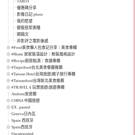
TAROT
優惠碼分享
影像日記 photo
我的慾望
變髮造型美瞳
開箱文
非影評之電影後感
#Food美食懶人包食記分享｜美食專欄
#Home 居家裝潢設計｜軟裝風格設計
#Recipe廚房點滴｜食譜專欄
#Taipeifood台北美食餐廳推薦
#Taiwan Hotel台灣旅遊|親子旅行專欄
#Taiwanfood台灣新北美食推薦
#TRAVEL § 玩樂旅遊|旅遊專欄
Andorra安道爾
CHINA 中國旅遊
EX ..passed
Geneva日內瓦
Spain 西班牙
Spain西班牙
Uncategoried