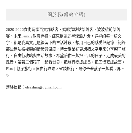
關於我(網站介紹)
2020-2026食尚玩家百大部落客、媽咪拜駐站部落客、波波黛莉部落
客、未來Family教育專欄、痞克幫家庭星球潛力獎，這裡的每一篇文
字，都是我真實走過後留下的生活片段，想用自己的感受與記憶，記錄
那些無法被複製的情緒與溫度，博士畢業卻更想把文字用來分享親子旅
行、自由行攻略與生活故事，希望陪你一起把平凡的日子，走成最美的
風景。帶著三個孩子一起看世界，把旅行變成成長，把回憶寫成故事。
Elsa｜親子旅行 × 自由行攻略 × 省錢旅行，陪你帶著孩子一起看世界。
✨
連絡信箱：
elsashang@gmail.com