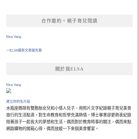
合作邀約。親子育兒閱讀
Elsa Yang
一ELSA最新文章搶先看
關於我ELSA
Elsa Yang
建立你的名片貼
水瓶座媽咪有雙胞胎女兒和小情人兒子，用照片文字紀錄親子育兒美食
旅行的生活點滴。對生命教育和哲學充滿熱情，博士畢業卻更熱衷紀錄
陪著孩子一起長大的夢想和生活，偶而對於教育時事的關注，偶而來點
網路購物的開箱心得，偶而放縱一下來個美食饗宴。