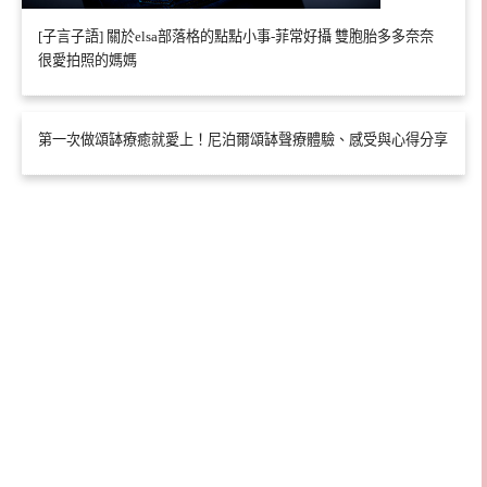
[子言子語] 關於elsa部落格的點點小事-菲常好攝 雙胞胎多多奈奈
很愛拍照的媽媽
第一次做頌缽療癒就愛上！尼泊爾頌缽聲療體驗、感受與心得分享