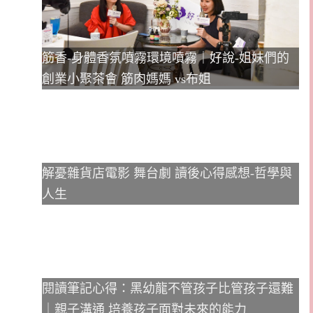
筋香-身體香氛噴霧環境噴霧｜好說-姐妹們的
創業小聚茶會 筋肉媽媽 vs布姐
解憂雜貨店電影 舞台劇 讀後心得感想-哲學與
人生
閱讀筆記心得：黑幼龍不管孩子比管孩子還難
｜親子溝通 培養孩子面對未來的能力