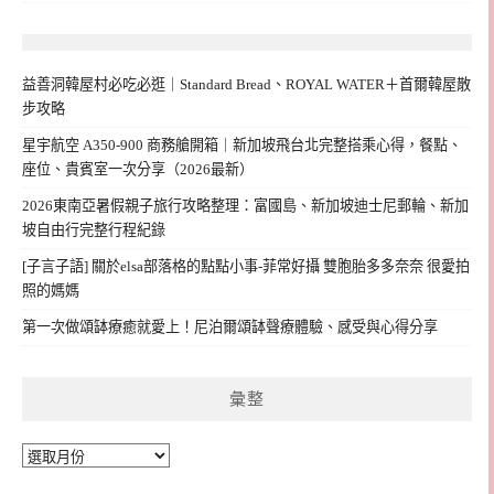
益善洞韓屋村必吃必逛｜Standard Bread、ROYAL WATER＋首爾韓屋散
步攻略
星宇航空 A350-900 商務艙開箱｜新加坡飛台北完整搭乘心得，餐點、
座位、貴賓室一次分享（2026最新）
2026東南亞暑假親子旅行攻略整理：富國島、新加坡迪士尼郵輪、新加
坡自由行完整行程紀錄
[子言子語] 關於elsa部落格的點點小事-菲常好攝 雙胞胎多多奈奈 很愛拍
照的媽媽
第一次做頌缽療癒就愛上！尼泊爾頌缽聲療體驗、感受與心得分享
彙整
彙
整