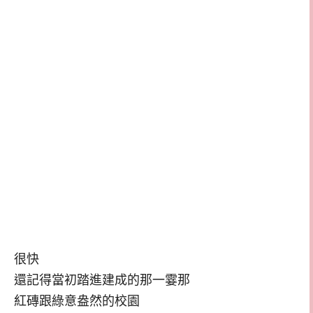
很快
還記得當初踏進建成的那一霎那
紅磚跟綠意盎然的校園