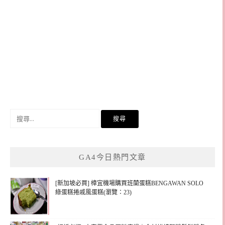
搜
尋
關
鍵
GA4今日熱門文章
字:
[新加坡必買] 樟宜機場購買班蘭蛋糕BENGAWAN SOLO
綠蛋糕捲戚風蛋糕(瀏覽：23)