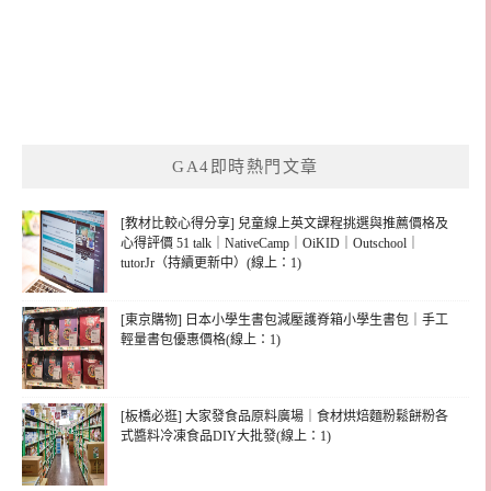
GA4即時熱門文章
[教材比較心得分享] 兒童線上英文課程挑選與推薦價格及
心得評價 51 talk｜NativeCamp｜OiKID｜Outschool｜
tutorJr（持續更新中）(線上：1)
[東京購物] 日本小學生書包減壓護脊箱小學生書包｜手工
輕量書包優惠價格(線上：1)
[板橋必逛] 大家發食品原料廣場｜食材烘焙麵粉鬆餅粉各
式醬料冷凍食品DIY大批發(線上：1)