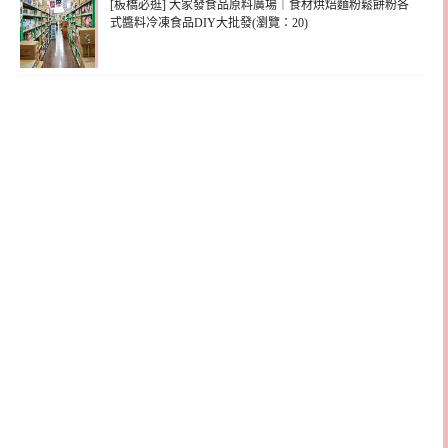
[板橋必逛] 大家發食品原料廣場｜食材烘焙麵粉鬆餅粉各
式醬料冷凍食品DIY大批發(瀏覽：20)