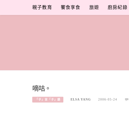
Skip
親子教育
饗食享食
旅遊
廚房紀錄
to
content
嘀咕。
ELSA YANG
2006-05-24
「子」言「子」語