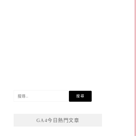
搜
尋
關
鍵
GA4今日熱門文章
字: