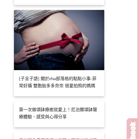
[子言子語] 關於elsa部落格的點點小事-菲
常好攝 雙胞胎多多奈奈 很愛拍照的媽媽
第一次做頌缽療癒就愛上！尼泊爾頌缽聲
療體驗、感受與心得分享