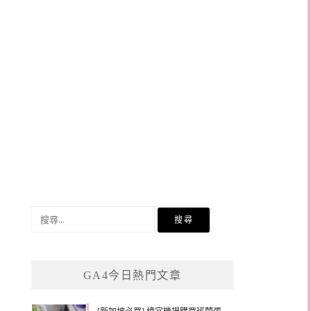
搜
尋
關
鍵
GA4今日熱門文章
字: