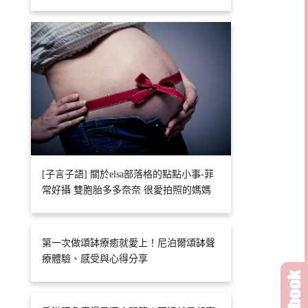
[子言子語] 關於elsa部落格的點點小事-菲
常好攝 雙胞胎多多奈奈 很愛拍照的媽媽
第一次做頌缽療癒就愛上！尼泊爾頌缽聲
療體驗、感受與心得分享