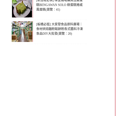
[新加坡必買] 樟宜機場購買班蘭蛋
糕BENGAWAN SOLO 綠蛋糕捲戚
風蛋糕(瀏覽：41)
[板橋必逛] 大家發食品原料廣場｜
食材烘焙麵粉鬆餅粉各式醬料冷凍
食品DIY大批發(瀏覽：20)