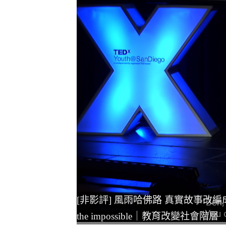
[非影評] 風雨哈佛路 真實故事改編成勵志電影｜
the impossible｜教育改變社會階層