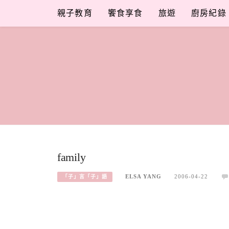
Skip
親子教育
饗食享食
旅遊
廚房紀錄
to
content
family
ELSA YANG
2006-04-22
「子」言「子」語