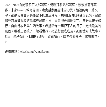
2020-2026食尚玩家百大部落客、媽咪拜駐站部落客、波波黛莉部落
客、未來Family教育專欄、痞克幫家庭星球潛力獎，這裡的每一篇文
字，都是我真實走過後留下的生活片段，想用自己的感受與記憶，記錄
那些無法被複製的情緒與溫度，博士畢業卻更想把文字用來分享親子旅
行、自由行攻略與生活故事，希望陪你一起把平凡的日子，走成最美的
風景。帶著三個孩子一起看世界，把旅行變成成長，把回憶寫成故事。
Elsa｜親子旅行 × 自由行攻略 × 省錢旅行，陪你帶著孩子一起看世界。
✨
連絡信箱：
elsashang@gmail.com