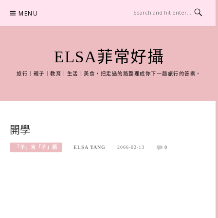
Skip
MENU
to
content
ELSA菲常好攝
旅行｜親子｜教育｜生活｜美食，把走過的路整理成你下一趟旅行的答案。
開學
「子」言「子」語
ELSA YANG
2006-02-13
0