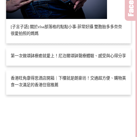
[子言子語] 關於elsa部落格的點點小事-菲常好攝 雙胞胎多多奈奈
很愛拍照的媽媽
第一次做頌缽療癒就愛上！尼泊爾頌缽聲療體驗、感受與心得分享
香港旺角康得思酒店開箱｜下樓就是朗豪坊！交通超方便、購物美
食一次滿足的香港住宿推薦