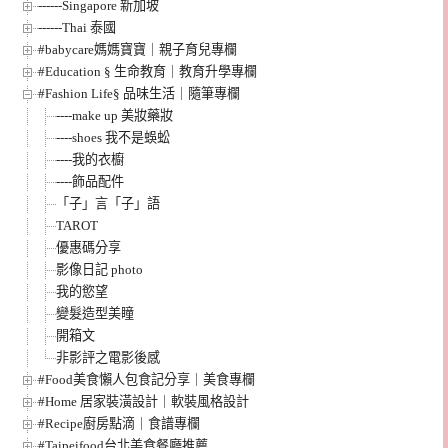
------Singapore 新加坡
------Thai 泰國
#babycare媽媽寶寶｜親子育兒專欄
#Education § 生命教育｜教育升學專欄
#Fashion Life§ 品味生活｜隨筆專欄
----make up 美妝藥妝
----shoes 我不是蜈蚣
----我的衣櫥
----飾品配件
「子」言「子」語
TAROT
優惠碼分享
影像日記 photo
我的慾望
變髮造型美瞳
開箱文
非影評之電影後感
#Food美食懶人包食記分享｜美食專欄
#Home 居家裝潢設計｜軟裝風格設計
#Recipe廚房點滴｜食譜專欄
#Taipeifood台北美食餐廳推薦