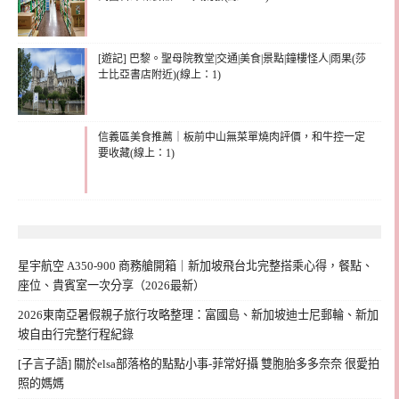
[遊記] 巴黎。聖母院教堂|交通|美食|景點|鐘樓怪人|雨果(莎
士比亞書店附近)(線上：1)
信義區美食推薦｜板前中山無菜單燒肉評價，和牛控一定
要收藏(線上：1)
星宇航空 A350-900 商務艙開箱｜新加坡飛台北完整搭乘心得，餐點、
座位、貴賓室一次分享（2026最新）
2026東南亞暑假親子旅行攻略整理：富國島、新加坡迪士尼郵輪、新加
坡自由行完整行程紀錄
[子言子語] 關於elsa部落格的點點小事-菲常好攝 雙胞胎多多奈奈 很愛拍
照的媽媽