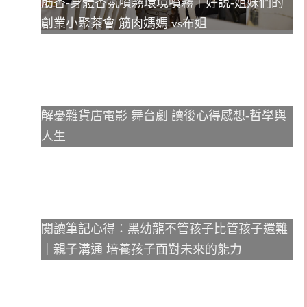
筋香-身體香氛噴霧環境噴霧｜好說-姐妹們的
創業小聚茶會 筋肉媽媽 vs布姐
解憂雜貨店電影 舞台劇 讀後心得感想-哲學與
人生
閱讀筆記心得：黑幼龍不管孩子比管孩子還難
｜親子溝通 培養孩子面對未來的能力