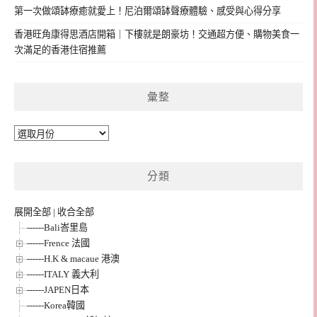
第一次做頌缽療癒就愛上！尼泊爾頌缽聲療體驗、感受與心得分享
香港旺角康得思酒店開箱｜下樓就是朗豪坊！交通超方便、購物美食一
次滿足的香港住宿推薦
彙整
彙
整
分類
展開全部
|
收合全部
------Bali峇里島
------Frence 法國
------H.K & macaue 港澳
------ITALY 義大利
------JAPEN日本
------Korea韓國