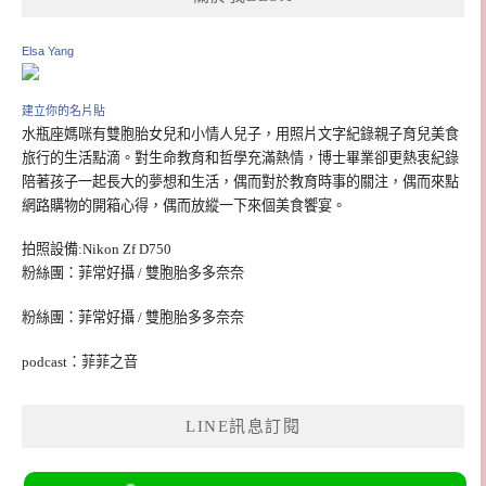
Elsa Yang
建立你的名片貼
水瓶座媽咪有雙胞胎女兒和小情人兒子，用照片文字紀錄親子育兒美食
旅行的生活點滴。對生命教育和哲學充滿熱情，博士畢業卻更熱衷紀錄
陪著孩子一起長大的夢想和生活，偶而對於教育時事的關注，偶而來點
網路購物的開箱心得，偶而放縱一下來個美食饗宴。
拍照設備:Nikon Zf D750
粉絲團：菲常好攝 / 雙胞胎多多奈奈
粉絲團：菲常好攝 / 雙胞胎多多奈奈
podcast：菲菲之音
LINE訊息訂閱