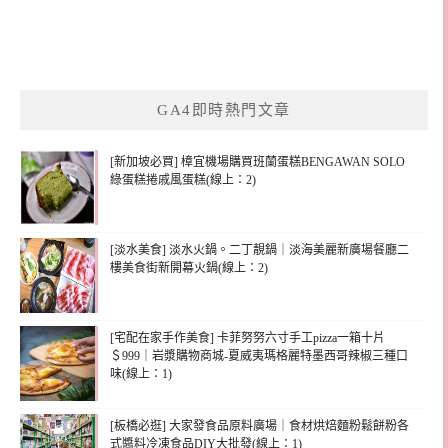
GA4即時熱門文章
[新加坡必買] 樟宜機場購買班蘭蛋糕BENGAWAN SOLO
綠蛋糕捲戚風蛋糕(線上：2)
[淡水美食] 淡水火鍋。二丁靚鍋｜淡海美麗新廣場餐廳二
樓美食街新開幕火鍋(線上：2)
[宅配在家手作美食] 卡菲努努六寸手工pizza一箱十片
＄999｜岩漿購物商城-夏威夷瑪格麗特墨西哥辣椒三種口
味(線上：1)
[板橋必逛] 大家發食品原料廣場｜食材烘焙麵粉鬆餅粉各
式醬料冷凍食品DIY大批發(線上：1)