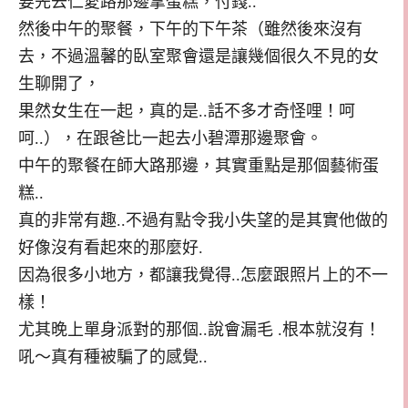
要先去仁愛路那邊拿蛋糕，付錢..
然後中午的聚餐，下午的下午茶（雖然後來沒有
去，不過溫馨的臥室聚會還是讓幾個很久不見的女
生聊開了，
果然女生在一起，真的是..話不多才奇怪哩！呵
呵..），在跟爸比一起去小碧潭那邊聚會。
中午的聚餐在師大路那邊，其實重點是那個藝術蛋
糕..
真的非常有趣..不過有點令我小失望的是其實他做的
好像沒有看起來的那麼好.
因為很多小地方，都讓我覺得..怎麼跟照片上的不一
樣！
尤其晚上單身派對的那個..說會漏毛 .根本就沒有！
吼～真有種被騙了的感覺..