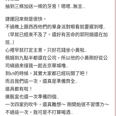
抽到三條加送一條的牙膏！嗯嗯..無言..
捷運回來倒是很快，
不過晚上跟西西他們的單身派對眼看就要遲到哩..
（早就已經來不及了。還好有苦命的郭阿娟還在加
班..）
心裡早就打定主意，只好花錢坐小黃啦..
佩娟到九點半都還在公司，所以他的小黃剛好從公
司繞過來接我一起去京華城嚕..
到k9的時候，其實大家都已經玩開了吧！
而且我們這一次，還真是準備齊全..
道具都有啦！
連骰盅也還一次準備四個..
一次四家的吹牛，還真難想～ 剛開始很不習慣ㄌ～
不過這一次，我可是不打算喝酒..