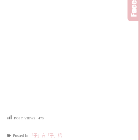
POST VIEWS:
475
Posted in
「子」言「子」語