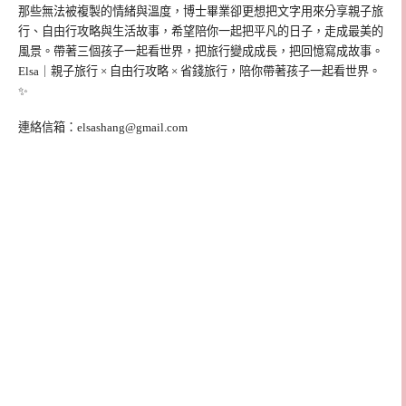
那些無法被複製的情緒與溫度，博士畢業卻更想把文字用來分享親子旅
行、自由行攻略與生活故事，希望陪你一起把平凡的日子，走成最美的
風景。帶著三個孩子一起看世界，把旅行變成成長，把回憶寫成故事。
Elsa｜親子旅行 × 自由行攻略 × 省錢旅行，陪你帶著孩子一起看世界。
✨
連絡信箱：
elsashang@gmail.com