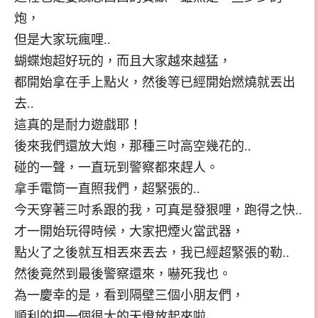
炮，
但是大家玩瘋哩..
蝴蝶炮超好玩的，而且大家越來越猛，
都開始拿在手上點火，然後等已經開始燃燒就丟出
去..
這真的是耐力遊戲耶！
後來我們還放大炮，那種三吋高空幾花的..
碰的一聲，一直玩到警察都來趕人。
拿手電筒一直照我們，超緊張的..
今天穿著三吋系跟的我，可真是發狠哩，跑得之快..
才一開始玩得時候，大家把煙火當武器，
點火了之後就互相丟來丟去，我已經超緊張的勒..
然後竟然到最後警察還來，嚇死我也。
為一慶幸的是，看到隔壁三個小朋友們，
順利的把一個很大的天燈放起來啦..