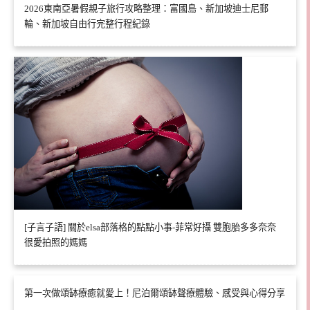
2026東南亞暑假親子旅行攻略整理：富國島、新加坡迪士尼郵
輪、新加坡自由行完整行程紀錄
[子言子語] 關於elsa部落格的點點小事-菲常好攝 雙胞胎多多奈奈
很愛拍照的媽媽
第一次做頌缽療癒就愛上！尼泊爾頌缽聲療體驗、感受與心得分享