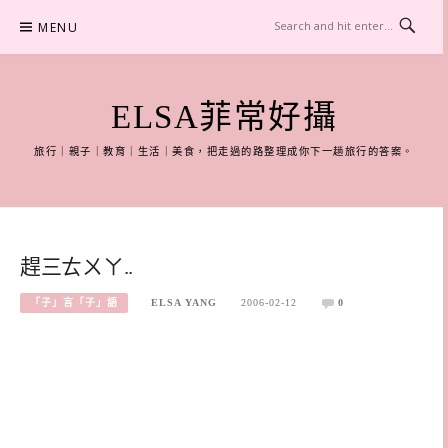
Skip
MENU
to
content
ELSA菲常好攝
旅行｜親子｜教育｜生活｜美食，把走過的路整理成你下一趟旅行的答案。
趕三ㄊㄨㄚ..
「子」言「子」語
ELSA YANG
2006-02-12
0