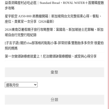
益善洞韓屋村必吃必逛｜Standard Bread、ROYAL WATER＋首爾韓屋散
步攻略
星宇航空 A350-900 商務艙開箱｜新加坡飛台北完整搭乘心得，餐點、
座位、貴賓室一次分享（2026最新）
2026東南亞暑假親子旅行攻略整理：富國島、新加坡迪士尼郵輪、新加
坡自由行完整行程紀錄
[子言子語] 關於elsa部落格的點點小事-菲常好攝 雙胞胎多多奈奈 很愛拍
照的媽媽
第一次做頌缽療癒就愛上！尼泊爾頌缽聲療體驗、感受與心得分享
彙整
彙
整
分類