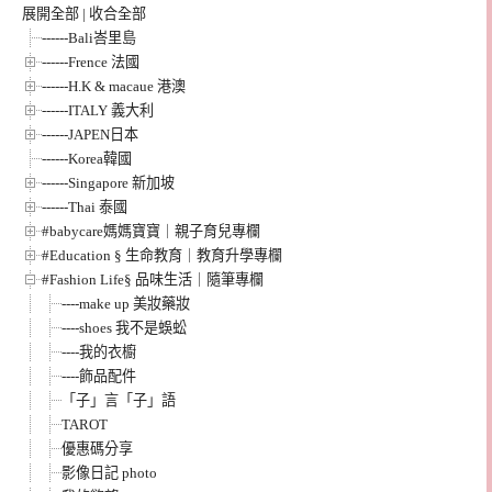
展開全部
|
收合全部
------Bali峇里島
------Frence 法國
------H.K & macaue 港澳
------ITALY 義大利
------JAPEN日本
------Korea韓國
------Singapore 新加坡
------Thai 泰國
#babycare媽媽寶寶｜親子育兒專欄
#Education § 生命教育｜教育升學專欄
#Fashion Life§ 品味生活｜隨筆專欄
----make up 美妝藥妝
----shoes 我不是蜈蚣
----我的衣櫥
----飾品配件
「子」言「子」語
TAROT
優惠碼分享
影像日記 photo