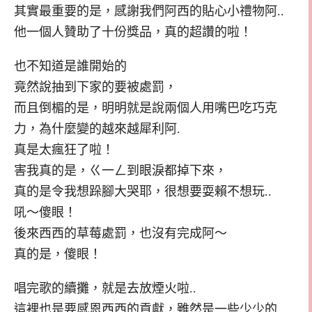
其實最重要的是，感謝我們阿西的貼心小禮物阿..
他一個人贊助了十份獎品，真的超讚的啦！
也不知道是誰開始的
竟然說抽到下家的要被處罰，
而且倒楣的是，明明就是說兩個人用嘴巴吃巧克
力，為什麼變的越來越犀利阿.
真是太瘋狂了啦！
害我真的是，ㄍ一ㄥ到眼淚都掉下來，
真的是令我想跺腳大哭耶，很想要耍賴不想玩..
吼～傻眼！
後來西西的草莓處罰，也沒有完成阿～
真的是，傻眼！
唱完歌的續攤，就是去放煙火啦..
這裡也是要感恩西西的貢獻，雖然是一些少少的