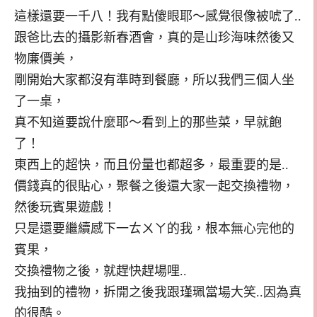
這樣還要一千八！我有點傻眼耶～感覺很像被唬了..
跟爸比去的攝影新春酒會，真的是山珍海味然後又
物廉價美，
剛開始大家都沒有準時到餐廳，所以我們三個人坐
了一桌，
真不知道要說什麼耶～看到上的那些菜，早就飽
了！
東西上的超快，而且份量也都超多，最重要的是..
價錢真的很貼心，聚餐之後還大家一起交換禮物，
然後玩賓果遊戲！
只是還要繼續感下一ㄊㄨㄚ的我，根本無心完他的
賓果，
交換禮物之後，就趕快趕場哩..
我抽到的禮物，拆開之後我跟瑾珮當場大笑..因為真
的很酷。