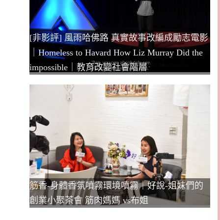
[非影評] 風雨哈佛路 真實故事改編成勵志電影
｜Homeless to Havard How Liz Murray Did the
impossible｜教育改變社會階層
筋香-身體香氛噴霧環境噴霧｜好說-姐妹們的
創業小聚茶會 筋肉媽媽 vs布姐