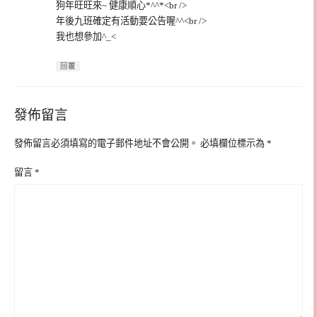
狗年旺旺來~ 健康順心*^^*<br />
年後九班確定有活動要公告喔^^<br />
我也想參加^_<
回覆
發佈留言
發佈留言必須填寫的電子郵件地址不會公開。
必填欄位標示為
*
留言
*