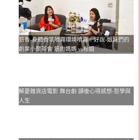
筋香-身體香氛噴霧環境噴霧｜好說-姐妹們的
創業小聚茶會 筋肉媽媽 vs布姐
解憂雜貨店電影 舞台劇 讀後心得感想-哲學與
人生