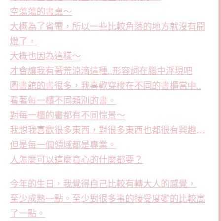
空蕩蕩的書桌～
大概為了省電，所以一些比較角落的地方就沒有開
燈了，
大概也因為這樣～
才會讓我有著荒涼滴這種..形容詞在腦中浮現吧
圖書館的書很多，我喜歡穿梭在不同的書櫃當中..
看著每一櫃不同類別的書。
對每一櫃的書都有不同悰景～
我想我喜歡很多東西，對很多東西也都很有興趣…
但是每一個領域都是專業。
人怎麼可以這麼貪心的什麼都要？
今年的生日，我覺得自己比較有轉大人的感覺，
至少成熟一點。至少對很多事的接受度變的比較高
了一點。