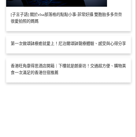
[子言子語] 關於elsa部落格的點點小事-菲常好攝 雙胞胎多多奈奈
很愛拍照的媽媽
第一次做頌缽療癒就愛上！尼泊爾頌缽聲療體驗、感受與心得分享
香港旺角康得思酒店開箱｜下樓就是朗豪坊！交通超方便、購物美
食一次滿足的香港住宿推薦