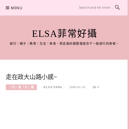
Skip
MENU
to
content
ELSA菲常好攝
旅行｜親子｜教育｜生活｜美食，把走過的路整理成你下一趟旅行的答案。
走在政大山路小感~
「子」言「子」語
ELSA YANG
2006-01-26
1