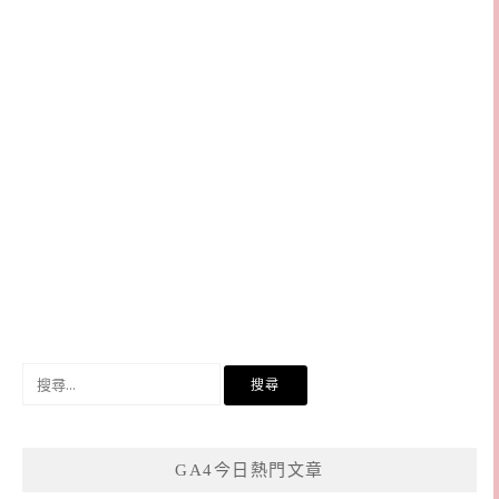
搜
尋
關
鍵
GA4今日熱門文章
字: