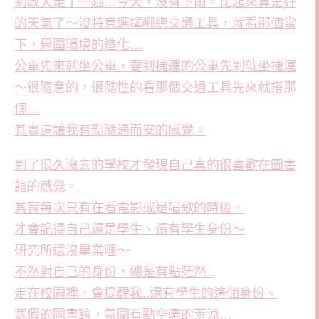
到政大走了一趟…今天，沒有下雨。比起來算是好
的天氣了～沒特意選擇哪總交通工具，就看那個當
下，周圍環境的造化…
公車先來就坐公車，要到捷運的公車先到就坐捷運
～很隨意的，很隨性的看那個交通工具先來就搭那
個…
其實這讓我有點隨遇而安的感覺。
到了很久沒去的學校才發現自己真的很喜歡在圖書
館的感覺。
其實每次只有在看電影或是唱歌的時後，
才會記得自己還是學生、還有學生身份～
研究所還沒畢業哩～
不然對自己的身份，總是有點茫然..
走在校園裡，會提醒我..還有學生的這個身份。
寒假的圖書館，氛圍有點空曠的荒涼…