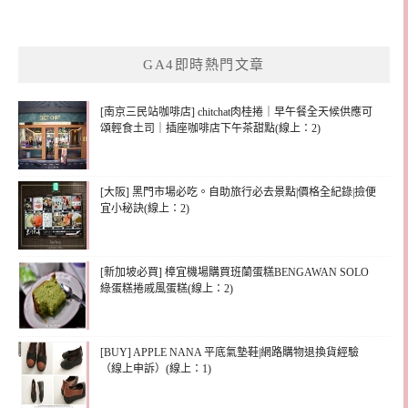
GA4即時熱門文章
[南京三民站咖啡店] chitchat肉桂捲｜早午餐全天候供應可
頌輕食土司｜插座咖啡店下午茶甜點(線上：2)
[大阪] 黑門市場必吃。自助旅行必去景點|價格全紀錄|撿便
宜小秘訣(線上：2)
[新加坡必買] 樟宜機場購買班蘭蛋糕BENGAWAN SOLO
綠蛋糕捲戚風蛋糕(線上：2)
[BUY] APPLE NANA 平底氣墊鞋|網路購物退換貨經驗
（線上申訴）(線上：1)