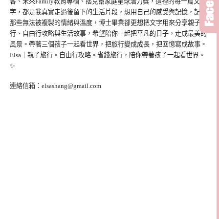
客、未來Family教育專欄、痞克幫家庭星球潛力獎，這裡的每一篇文
字，都是我真實走過後留下的生活片段，想用自己的感受與記憶，記錄
那些無法被複製的情緒與溫度，博士畢業卻更想把文字用來分享親子旅
行、自由行攻略與生活故事，希望陪你一起把平凡的日子，走成最美的
風景。帶著三個孩子一起看世界，把旅行變成成長，把回憶寫成故事。
Elsa｜親子旅行 × 自由行攻略 × 省錢旅行，陪你帶著孩子一起看世界。
✨
連絡信箱：
elsashang@gmail.com