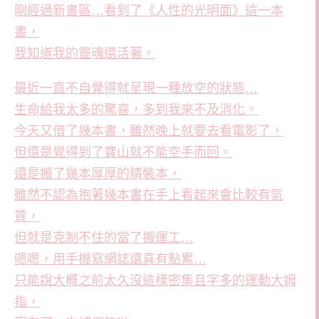
剛經過新書區…看到了《人性的光明面》這一本
書，
我知道我的靈魂還活著。
最近一直不自覺得就呈現一種放空的狀態…
生命給我太多的驚喜，多到我來不及消化。
今天又借了幾本書，雖然晚上就要去看電影了，
但還是覺得到了寶山就不能空手而回。
還是搬了幾本厚厚的精裝本，
雖然不認為抱著幾本書在手上看起來會比較有氣
質，
但就是克制不住的當了搬運工…
嗯嗯，用手機寫網誌還真有點累…
只能說大概之前太久沒這樣密集且字多的運動大姆
指，