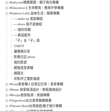
#babycare媽媽寶寶｜親子育兒專欄
#Education § 生命教育｜教育升學專欄
#Fashion Life§ 品味生活｜隨筆專欄
----make up 美妝藥妝
----shoes 我不是蜈蚣
----我的衣櫥
----飾品配件
「子」言「子」語
TAROT
優惠碼分享
影像日記 photo
我的慾望
變髮造型美瞳
開箱文
非影評之電影後感
#Food美食懶人包食記分享｜美食專欄
#Home 居家裝潢設計｜軟裝風格設計
#Recipe廚房點滴｜食譜專欄
#Taipeifood台北美食餐廳推薦
#Taiwan Hotel台灣旅遊|親子旅行專欄