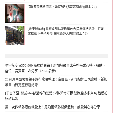
[囍] 艾美寒舍酒店，婚宴場地(蘇菲亞婚紗)(線上：1)
[永康街美食] 珠寶盒甜點蛋糕麵包店|菜單價格紀錄｜可麗
露推薦|下午茶外帶| 麗水街師大美食(線上：1)
星宇航空 A350-900 商務艙開箱｜新加坡飛台北完整搭乘心得，餐點、
座位、貴賓室一次分享（2026最新）
2026東南亞暑假親子旅行攻略整理：富國島、新加坡迪士尼郵輪、新加
坡自由行完整行程紀錄
[子言子語] 關於elsa部落格的點點小事-菲常好攝 雙胞胎多多奈奈 很愛拍
照的媽媽
第一次做頌缽療癒就愛上！尼泊爾頌缽聲療體驗、感受與心得分享