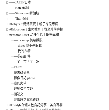
------JAPEN日本
------Korea韓國
------Singapore 新加坡
------Thai 泰國
#babycare媽媽寶寶｜親子育兒專欄
#Education § 生命教育｜教育升學專欄
#Fashion Life§ 品味生活｜隨筆專欄
----make up 美妝藥妝
----shoes 我不是蜈蚣
----我的衣櫥
----飾品配件
「子」言「子」語
TAROT
優惠碼分享
影像日記 photo
我的慾望
變髮造型美瞳
開箱文
非影評之電影後感
#Food美食懶人包食記分享｜美食專欄