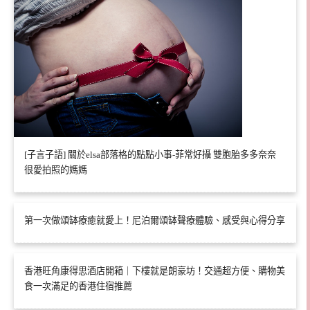
[子言子語] 關於elsa部落格的點點小事-菲常好攝 雙胞胎多多奈奈
很愛拍照的媽媽
第一次做頌缽療癒就愛上！尼泊爾頌缽聲療體驗、感受與心得分享
香港旺角康得思酒店開箱｜下樓就是朗豪坊！交通超方便、購物美
食一次滿足的香港住宿推薦