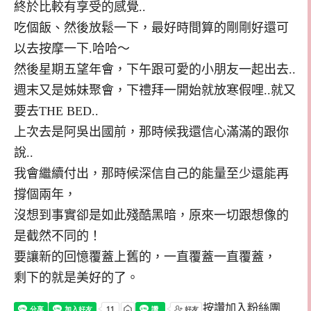
終於比較有享受的感覺..
吃個飯、然後放鬆一下，最好時間算的剛剛好還可
以去按摩一下.哈哈～
然後星期五望年會，下午跟可愛的小朋友一起出去..
週末又是姊妹聚會，下禮拜一開始就放寒假哩..就又
要去THE BED..
上次去是阿吳出國前，那時候我還信心滿滿的跟你
說..
我會繼續付出，那時候深信自己的能量至少還能再
撐個兩年，
沒想到事實卻是如此殘酷黑暗，原來一切跟想像的
是截然不同的！
要讓新的回憶覆蓋上舊的，一直覆蓋一直覆蓋，
剩下的就是美好的了。
按讚加入粉絲團