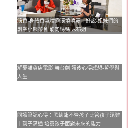
筋香-身體香氛噴霧環境噴霧｜好說-姐妹們的
創業小聚茶會 筋肉媽媽 vs布姐
解憂雜貨店電影 舞台劇 讀後心得感想-哲學與
人生
閱讀筆記心得：黑幼龍不管孩子比管孩子還難
｜親子溝通 培養孩子面對未來的能力