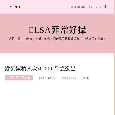
Skip
MENU
to
content
ELSA菲常好攝
旅行｜親子｜教育｜生活｜美食，把走過的路整理成你下一趟旅行的答案。
踩到累積人次30.000..乎之欲出..
「子」言「子」語
ELSA YANG
2006-01-19
11