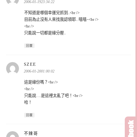
示:
2006-01-1923:34:22
不知道是哪個幸運兒抓到..<br />
目前為止沒有人來找我認領耶.. 嘻嘻~<br />
<br />
只能說一切都是緣分壓..
回覆
表
SZEE
示:
2006-01-2001:00:02
這是緣份嗎？<br />
<br />
只能說….是這裡太亂了吧！<br />
哈！
回覆
表
不辣哥