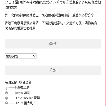
[子言子語] 關於elsa部落格的點點小事-菲常好攝 雙胞胎多多奈奈 很愛拍
照的媽媽
第一次做頌缽療癒就愛上！尼泊爾頌缽聲療體驗、感受與心得分享
香港旺角康得思酒店開箱｜下樓就是朗豪坊！交通超方便、購物美食一
次滿足的香港住宿推薦
彙整
彙
整
分類
展開全部
|
收合全部
------Bali峇里島
------Frence 法國
------H.K & macaue 港澳
------ITALY 義大利