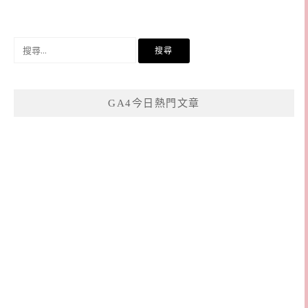
搜
尋
關
鍵
GA4今日熱門文章
字: