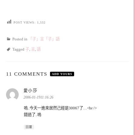
POST VIEWS:
1,532
Posted in
「子」言「子」語
Tagged
子
,
言
,
語
11 COMMENTS
ADD YOURS
表
愛小莎
示:
2006-01-1911:16:26
嗚..今天一進來居然己經是30067了…<br />
錯過了..嗚
回覆