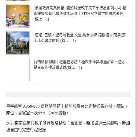
[桌遊教具玩具開箱] 魔幻城堡親子天下小行星系列-小小藝
術建築師著色城堡積木玩具｜STEAM立體空間概念著色
(線上：1)
[遊記] 巴黎。聖母院教堂|交通|美食|景點|鐘樓怪人|雨果(莎
士比亞書店附近)(線上：1)
台南徐徐咖啡｜老屋控必訪！極致手沖與限量甜點，這才
是台南的慢活儀式感(線上：1)
星宇航空 A350-900 商務艙開箱｜新加坡飛台北完整搭乘心得，餐點、
座位、貴賓室一次分享（2026最新）
2026東南亞暑假親子旅行攻略整理：富國島、新加坡迪士尼郵輪、新加
坡自由行完整行程紀錄