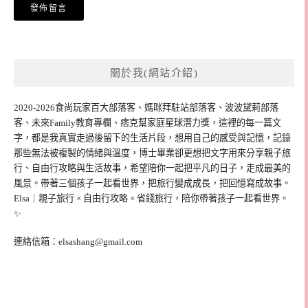
關於我(網站介紹)
2020-2026食尚玩家百大部落客、媽咪拜駐站部落客、波波黛莉部落
客、未來Family教育專欄、痞克幫家庭星球潛力獎，這裡的每一篇文
字，都是我真實走過後留下的生活片段，想用自己的感受與記憶，記錄
那些無法被複製的情緒與溫度，博士畢業卻更想把文字用來分享親子旅
行、自由行攻略與生活故事，希望陪你一起把平凡的日子，走成最美的
風景。帶著三個孩子一起看世界，把旅行變成成長，把回憶寫成故事。
Elsa｜親子旅行 × 自由行攻略 × 省錢旅行，陪你帶著孩子一起看世界。
✨
連絡信箱：
elsashang@gmail.com