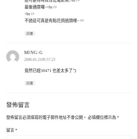
這可是有時效性低電影票,<br />
最後通牒囉~<br />
<br />
不過這可真是有點花俏過頭哩~ ^^
回覆
表
MING-G
示:
2006-01-2100:57:23
竟然已經30471 也差太多了ㄅ
回覆
發佈留言
發佈留言必須填寫的電子郵件地址不會公開。
必填欄位標示為
*
留言
*