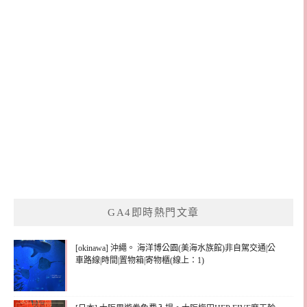
GA4即時熱門文章
[okinawa] 沖繩。 海洋博公園(美海水族館)非自駕交通|公
車路線|時間|置物箱|寄物櫃(線上：1)