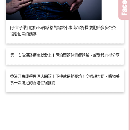
[子言子語] 關於elsa部落格的點點小事-菲常好攝 雙胞胎多多奈奈
很愛拍照的媽媽
第一次做頌缽療癒就愛上！尼泊爾頌缽聲療體驗、感受與心得分享
香港旺角康得思酒店開箱｜下樓就是朗豪坊！交通超方便、購物美
食一次滿足的香港住宿推薦