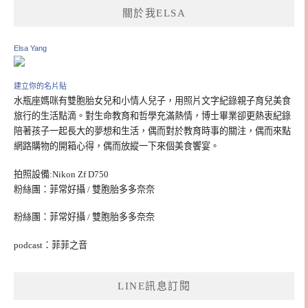
關於我ELSA
Elsa Yang
建立你的名片貼
水瓶座媽咪有雙胞胎女兒和小情人兒子，用照片文字紀錄親子育兒美食
旅行的生活點滴。對生命教育和哲學充滿熱情，博士畢業卻更熱衷紀錄
陪著孩子一起長大的夢想和生活，偶而對於教育時事的關注，偶而來點
網路購物的開箱心得，偶而放縱一下來個美食饗宴。
拍照設備:Nikon Zf D750
粉絲團：菲常好攝 / 雙胞胎多多奈奈
粉絲團：菲常好攝 / 雙胞胎多多奈奈
podcast：菲菲之音
LINE訊息訂閱