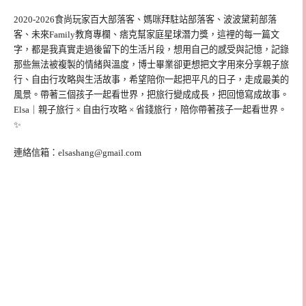
2020-2026食尚玩家百大部落客、媽咪拜駐站部落客、波波黛莉部落
客、未來Family教育專欄、痞克幫家庭星球潛力獎，這裡的每一篇文
字，都是我真實走過後留下的生活片段，想用自己的感受與記憶，記錄
那些無法被複製的情緒與溫度，博士畢業卻更想把文字用來分享親子旅
行、自由行攻略與生活故事，希望陪你一起把平凡的日子，走成最美的
風景。帶著三個孩子一起看世界，把旅行變成成長，把回憶寫成故事。
Elsa｜親子旅行 × 自由行攻略 × 省錢旅行，陪你帶著孩子一起看世界。
✨
連絡信箱：
elsashang@gmail.com