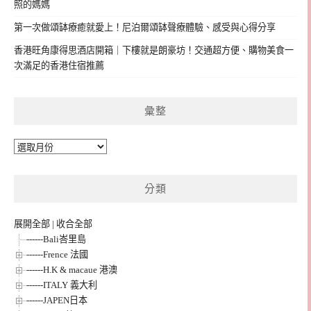
照的媽媽
第一次做頌缽療癒就愛上！尼泊爾頌缽聲療體驗、感受與心得分享
香港旺角康得思酒店開箱｜下樓就是朗豪坊！交通超方便、購物美食一
次滿足的香港住宿推薦
彙整
彙
整
分類
展開全部
|
收合全部
------Bali峇里島
------Frence 法國
------H.K & macaue 港澳
------ITALY 義大利
------JAPEN日本