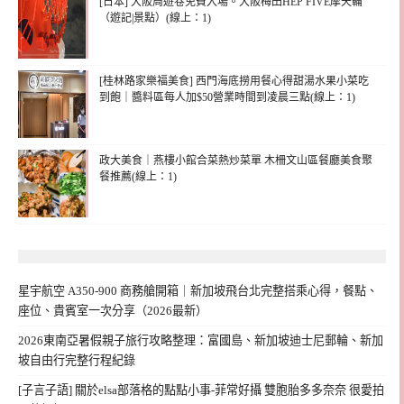
[日本] 大阪周遊卷免費入場。大阪梅田HEP FIVE摩天輪
（遊記|景點）(線上：1)
[桂林路家樂福美食] 西門海底撈用餐心得甜湯水果小菜吃
到飽｜醬料區每人加$50營業時間到凌晨三點(線上：1)
政大美食｜燕樓小館合菜熱炒菜單 木柵文山區餐廳美食聚
餐推薦(線上：1)
星宇航空 A350-900 商務艙開箱｜新加坡飛台北完整搭乘心得，餐點、
座位、貴賓室一次分享（2026最新）
2026東南亞暑假親子旅行攻略整理：富國島、新加坡迪士尼郵輪、新加
坡自由行完整行程紀錄
[子言子語] 關於elsa部落格的點點小事-菲常好攝 雙胞胎多多奈奈 很愛拍