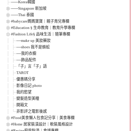
------Korea韓國
------Singapore 新加坡
------Thai 泰國
#babycare媽媽寶寶｜親子育兒專欄
#Education § 生命教育｜教育升學專欄
#Fashion Life§ 品味生活｜隨筆專欄
----make up 美妝藥妝
----shoes 我不是蜈蚣
----我的衣櫥
----飾品配件
「子」言「子」語
TAROT
優惠碼分享
影像日記 photo
我的慾望
變髮造型美瞳
開箱文
非影評之電影後感
#Food美食懶人包食記分享｜美食專欄
#Home 居家裝潢設計｜軟裝風格設計
#Recipe廚房點滴｜食譜專欄