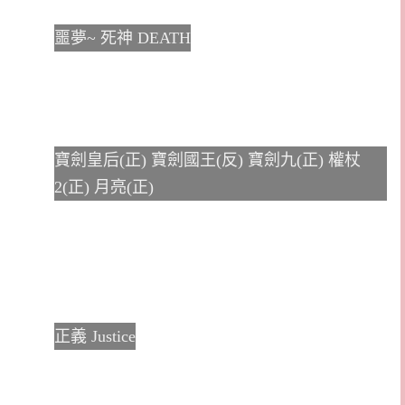
噩夢~ 死神 DEATH
寶劍皇后(正) 寶劍國王(反) 寶劍九(正) 權杖
2(正) 月亮(正)
正義 Justice