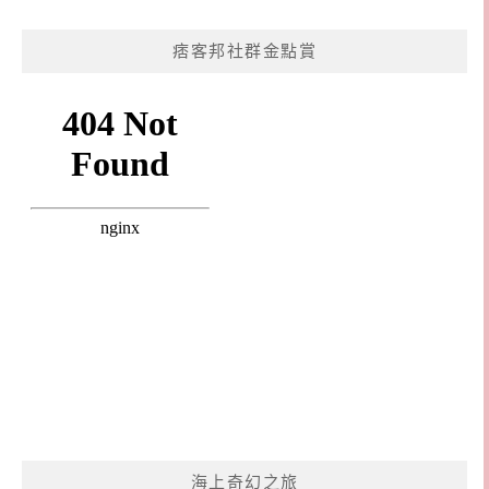
痞客邦社群金點賞
海上奇幻之旅