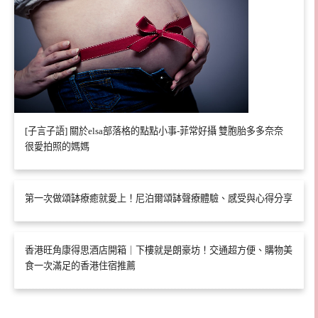
[子言子語] 關於elsa部落格的點點小事-菲常好攝 雙胞胎多多奈奈
很愛拍照的媽媽
第一次做頌缽療癒就愛上！尼泊爾頌缽聲療體驗、感受與心得分享
香港旺角康得思酒店開箱｜下樓就是朗豪坊！交通超方便、購物美
食一次滿足的香港住宿推薦