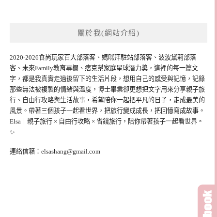
關於我(網站介紹)
2020-2026食尚玩家百大部落客、媽咪拜駐站部落客、波波黛莉部落
客、未來Family教育專欄、痞克幫家庭星球潛力獎，這裡的每一篇文
字，都是我真實走過後留下的生活片段，想用自己的感受與記憶，記錄
那些無法被複製的情緒與溫度，博士畢業卻更想把文字用來分享親子旅
行、自由行攻略與生活故事，希望陪你一起把平凡的日子，走成最美的
風景。帶著三個孩子一起看世界，把旅行變成成長，把回憶寫成故事。
Elsa｜親子旅行 × 自由行攻略 × 省錢旅行，陪你帶著孩子一起看世界。
✨
連絡信箱：
elsashang@gmail.com