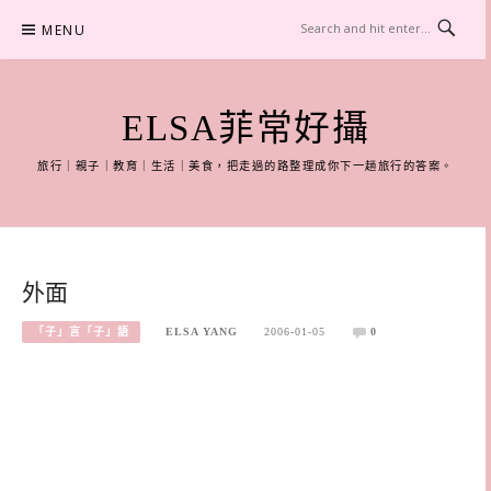
Skip
MENU
to
content
ELSA菲常好攝
旅行｜親子｜教育｜生活｜美食，把走過的路整理成你下一趟旅行的答案。
外面
「子」言「子」語
ELSA YANG
2006-01-05
0