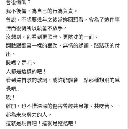
會後悔嗎？
我不後悔，為自己的行為負責。
曾說，不想要幾年之後當妳回頭看，會為了這件事
情而後悔所以執著不放手。
沒想到，卻看到更黑暗、更陰沈的一面。
翻臉跟翻書一樣的狠勁，無情的蹂躪、踐踏我的付
出。
賤嗎？是吧。
人都是這樣的吧！
看到這首歌的歌詞，或許能體會一點那種想飛的感
覺吧..
唉！
離開，也不惜深深的傷害曾經共患難、共吃苦、一
起為未來努力的人。
這就是現實吧！這就是殘酷吧！