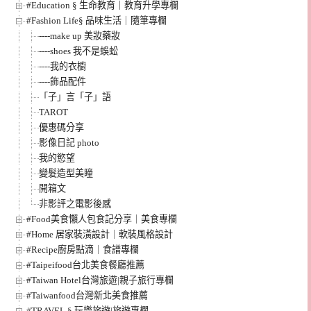
#Education § 生命教育｜教育升學專欄
#Fashion Life§ 品味生活｜隨筆專欄
----make up 美妝藥妝
----shoes 我不是蜈蚣
----我的衣櫥
----飾品配件
「子」言「子」語
TAROT
優惠碼分享
影像日記 photo
我的慾望
變髮造型美瞳
開箱文
非影評之電影後感
#Food美食懶人包食記分享｜美食專欄
#Home 居家裝潢設計｜軟裝風格設計
#Recipe廚房點滴｜食譜專欄
#Taipeifood台北美食餐廳推薦
#Taiwan Hotel台灣旅遊|親子旅行專欄
#Taiwanfood台灣新北美食推薦
#TRAVEL § 玩樂旅遊|旅遊專欄