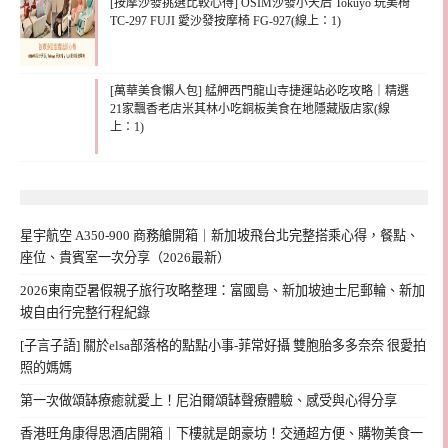
[按摩沙發挑選比較心得] OSIM沙發小天后 Tokuyo 玩美椅
TC-297 FUJI 愛沙發按摩椅 FG-927(線上：1)
[萬華美食懶人包] 艋舺西門龍山寺捷運站必吃攻略｜精選
21家飄香老店米其林小吃銅板美食在地隱藏版店家(線
上：1)
星宇航空 A350-900 商務艙開箱｜新加坡飛台北完整搭乘心得，餐點、
座位、貴賓室一次分享（2026最新）
2026東南亞暑假親子旅行攻略整理：富國島、新加坡迪士尼郵輪、新加
坡自由行完整行程紀錄
[子言子語] 關於elsa部落格的點點小事-菲常好攝 雙胞胎多多奈奈 很愛拍
照的媽媽
第一次做頌缽療癒就愛上！尼泊爾頌缽聲療體驗、感受與心得分享
香港旺角康得思酒店開箱｜下樓就是朗豪坊！交通超方便、購物美食一