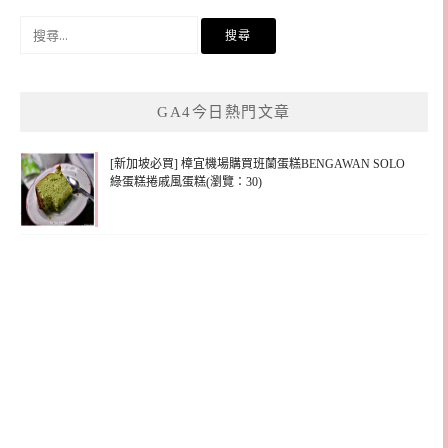
搜
尋
關
鍵
GA4今日熱門文章
字:
[新加坡必買] 樟宜機場購買班蘭蛋糕BENGAWAN SOLO
綠蛋糕捲戚風蛋糕(瀏覽：30)