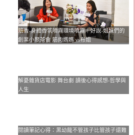
筋香-身體香氛噴霧環境噴霧｜好說-姐妹們的
創業小聚茶會 筋肉媽媽 vs布姐
解憂雜貨店電影 舞台劇 讀後心得感想-哲學與
人生
閱讀筆記心得：黑幼龍不管孩子比管孩子還難