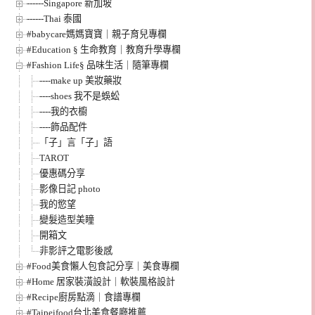
------Singapore 新加坡
------Thai 泰國
#babycare媽媽寶寶｜親子育兒專欄
#Education § 生命教育｜教育升學專欄
#Fashion Life§ 品味生活｜隨筆專欄
----make up 美妝藥妝
----shoes 我不是蜈蚣
----我的衣櫥
----飾品配件
「子」言「子」語
TAROT
優惠碼分享
影像日記 photo
我的慾望
變髮造型美瞳
開箱文
非影評之電影後感
#Food美食懶人包食記分享｜美食專欄
#Home 居家裝潢設計｜軟裝風格設計
#Recipe廚房點滴｜食譜專欄
#Taipeifood台北美食餐廳推薦