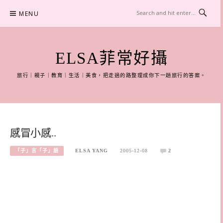
Skip
MENU
to
content
ELSA菲常好攝
旅行｜親子｜教育｜生活｜美食，把走過的路整理成你下一趟旅行的答案。
感冒小感..
「子」言「子」語
ELSA YANG
2005-12-08
2