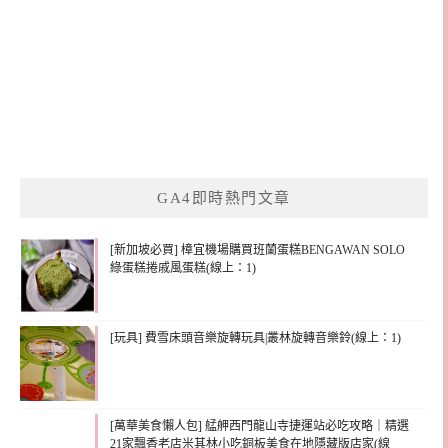
GA4即時熱門文章
[新加坡必買] 樟宜機場購買班蘭蛋糕BENGAWAN SOLO
綠蛋糕捲戚風蛋糕(線上：1)
[玩具] 費雪床頭音樂旋轉玩具|叢林旋轉音樂鈴(線上：1)
[萬華美食懶人包] 艋舺西門龍山寺捷運站必吃攻略｜精選
21家飄香老店米其林小吃銅板美食在地隱藏版店家(線