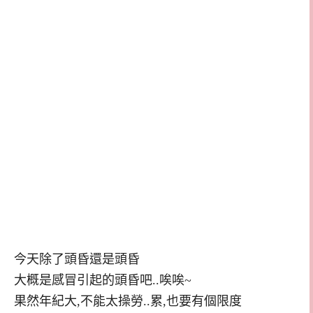
今天除了頭昏還是頭昏
大概是感冒引起的頭昏吧..唉唉~
果然年紀大,不能太操勞..累,也要有個限度