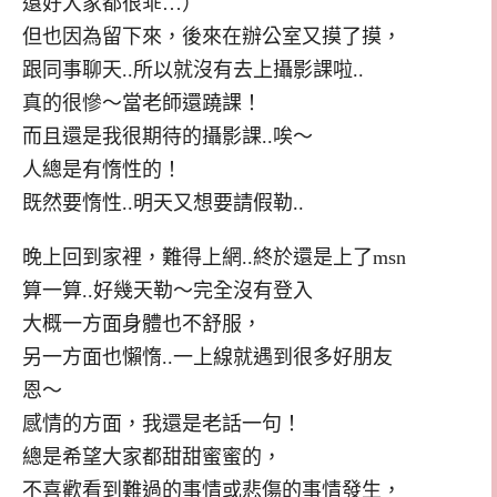
還好大家都很乖…）
但也因為留下來，後來在辦公室又摸了摸，
跟同事聊天..所以就沒有去上攝影課啦..
真的很慘～當老師還蹺課！
而且還是我很期待的攝影課..唉～
人總是有惰性的！
既然要惰性..明天又想要請假勒..
晚上回到家裡，難得上網..終於還是上了msn
算一算..好幾天勒～完全沒有登入
大概一方面身體也不舒服，
另一方面也懶惰..一上線就遇到很多好朋友
恩～
感情的方面，我還是老話一句！
總是希望大家都甜甜蜜蜜的，
不喜歡看到難過的事情或悲傷的事情發生，