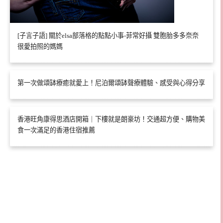
[子言子語] 關於elsa部落格的點點小事-菲常好攝 雙胞胎多多奈奈
很愛拍照的媽媽
第一次做頌缽療癒就愛上！尼泊爾頌缽聲療體驗、感受與心得分享
香港旺角康得思酒店開箱｜下樓就是朗豪坊！交通超方便、購物美
食一次滿足的香港住宿推薦