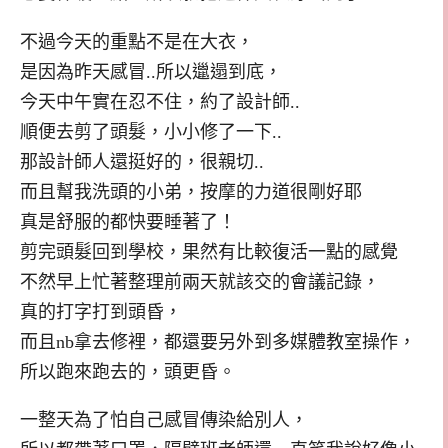
不過今天的重點不是在大衣，
是因為昨天感冒..所以邋遢到底，
今天中午實在忍不住，約了設計師..
順便去剪了頭髮，小小修了一下..
那設計師人還挺好的，很親切..
而且幫我洗頭的小弟，按摩的力道很剛好耶
真是舒服的都快要睡著了！
剪完頭髮回到學校，果然有比較復活一點的感覺
不然早上忙著整理前兩天就該交的會議記錄，
真的打字打到頭昏，
而且nb拿去修裡，都還要另外到多媒體教室操作，
所以跑來跑去的，頭更昏。
一整天為了怕自己感冒傳染給別人，