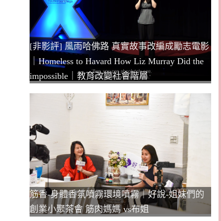
[非影評] 風雨哈佛路 真實故事改編成勵志電影
｜Homeless to Havard How Liz Murray Did the
impossible｜教育改變社會階層
筋香-身體香氛噴霧環境噴霧｜好說-姐妹們的
創業小聚茶會 筋肉媽媽 vs布姐