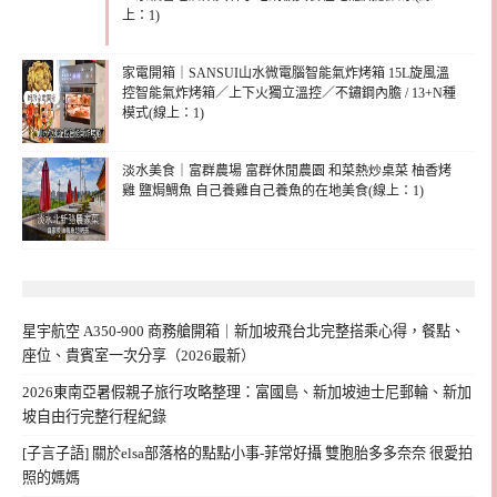
上：1)
家電開箱｜SANSUI山水微電腦智能氣炸烤箱 15L旋風溫
控智能氣炸烤箱／上下火獨立溫控／不鏽鋼內膽 / 13+N種
模式(線上：1)
淡水美食｜富群農場 富群休閒農園 和菜熱炒桌菜 柚香烤
雞 鹽焗鯛魚 自己養雞自己養魚的在地美食(線上：1)
星宇航空 A350-900 商務艙開箱｜新加坡飛台北完整搭乘心得，餐點、
座位、貴賓室一次分享（2026最新）
2026東南亞暑假親子旅行攻略整理：富國島、新加坡迪士尼郵輪、新加
坡自由行完整行程紀錄
[子言子語] 關於elsa部落格的點點小事-菲常好攝 雙胞胎多多奈奈 很愛拍
照的媽媽