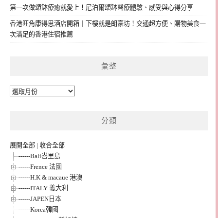
第一次做頌缽療癒就愛上！尼泊爾頌缽聲療體驗、感受與心得分享
香港旺角康得思酒店開箱｜下樓就是朗豪坊！交通超方便、購物美食一
次滿足的香港住宿推薦
彙整
彙
整
分類
展開全部
|
收合全部
------Bali峇里島
------Frence 法國
------H.K & macaue 港澳
------ITALY 義大利
------JAPEN日本
------Korea韓國