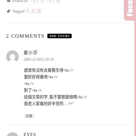
Posted in
「子」言「子」語
Tagged
子
,
言
,
語
2 COMMENTS
ADD YOURS
表
愛小莎
示:
2005-12-0911:20:10
感冒有沒有去看醫生呀<br />
要好好保重呀<br />
<br />
對了<br />
這個文章的字..能不要那麼暗嗎<br />
我老人家看的好辛苦阿….^^"
回覆
表
EYES