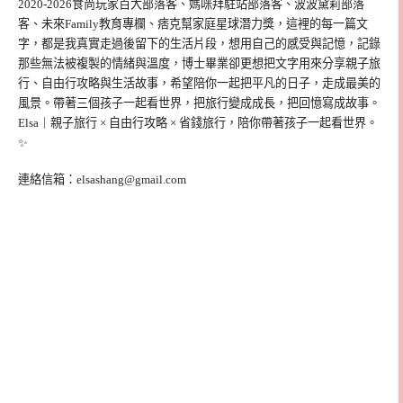
2020-2026食尚玩家百大部落客、媽咪拜駐站部落客、波波黛莉部落
客、未來Family教育專欄、痞克幫家庭星球潛力獎，這裡的每一篇文
字，都是我真實走過後留下的生活片段，想用自己的感受與記憶，記錄
那些無法被複製的情緒與溫度，博士畢業卻更想把文字用來分享親子旅
行、自由行攻略與生活故事，希望陪你一起把平凡的日子，走成最美的
風景。帶著三個孩子一起看世界，把旅行變成成長，把回憶寫成故事。
Elsa｜親子旅行 × 自由行攻略 × 省錢旅行，陪你帶著孩子一起看世界。
✨
連絡信箱：
elsashang@gmail.com