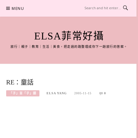
Skip
MENU
to
content
ELSA菲常好攝
旅行｜親子｜教育｜生活｜美食，把走過的路整理成你下一趟旅行的答案。
RE：童話
「子」言「子」語
ELSA YANG
2005-11-15
0