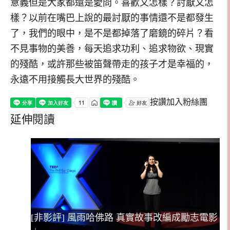
意義但是大家都還是愛問。喜歡又怎樣？討厭又怎
樣？以前在嘴巴上說的最討厭的事情還不是都發生
了，我們的眼中，是不是都掉落了磨鏡的碎片？看
不見事物的美善，每天追求功利、追求物欲、現實
的殘酷，或許那些被笛聲帶走的孩子才是幸福的，
永遠不用接觸長大世界的殘酷。
按讚加入粉絲團
延伸閱讀
[非影評] 風雨哈佛路 真實故事改編成勵志電影