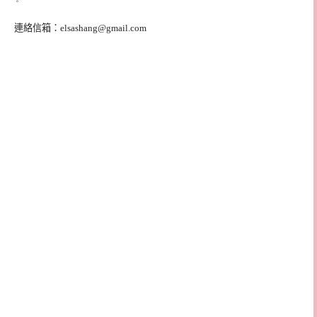
連絡信箱：
elsashang@gmail.com