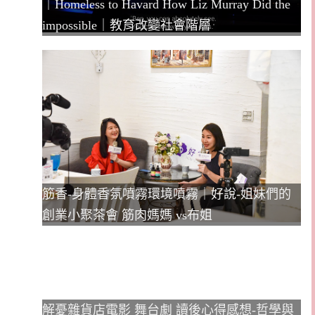
｜Homeless to Havard How Liz Murray Did the
impossible｜教育改變社會階層
筋香-身體香氛噴霧環境噴霧｜好說-姐妹們的
創業小聚茶會 筋肉媽媽 vs布姐
解憂雜貨店電影 舞台劇 讀後心得感想-哲學與