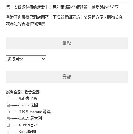
第一次做頌缽療癒就愛上！尼泊爾頌缽聲療體驗、感受與心得分享
香港旺角康得思酒店開箱｜下樓就是朗豪坊！交通超方便、購物美食一
次滿足的香港住宿推薦
彙整
彙
整
分類
展開全部
|
收合全部
------Bali峇里島
------Frence 法國
------H.K & macaue 港澳
------ITALY 義大利
------JAPEN日本
------Korea韓國