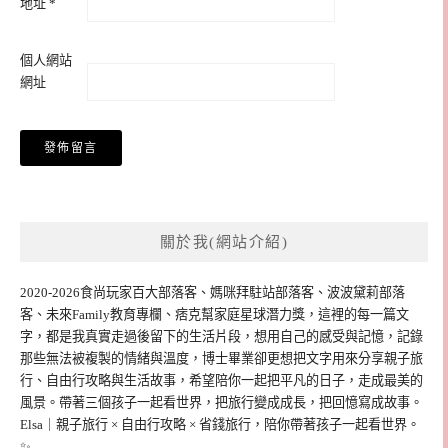
地址
*
個人網站
網址
關於我(網站介紹)
2020-2026食尚玩家百大部落客、媽咪拜駐站部落客、波波黛莉部落
客、未來Family教育專欄、痞克幫家庭星球潛力獎，這裡的每一篇文
字，都是我真實走過後留下的生活片段，想用自己的感受與記憶，記錄
那些無法被複製的情緒與溫度，博士畢業卻更想把文字用來分享親子旅
行、自由行攻略與生活故事，希望陪你一起把平凡的日子，走成最美的
風景。帶著三個孩子一起看世界，把旅行變成成長，把回憶寫成故事。
Elsa｜親子旅行 × 自由行攻略 × 省錢旅行，陪你帶著孩子一起看世界。
✨