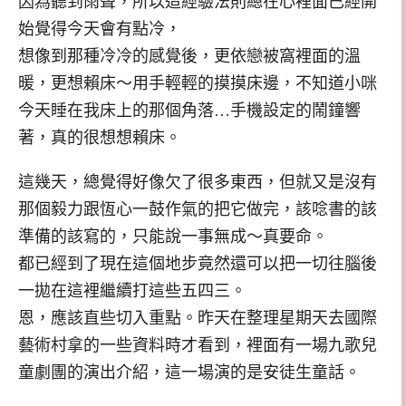
因為聽到雨聲，所以造經驗法則總在心裡面已經開
始覺得今天會有點冷，
想像到那種冷冷的感覺後，更依戀被窩裡面的溫
暖，更想賴床～用手輕輕的摸摸床邊，不知道小咪
今天睡在我床上的那個角落…手機設定的鬧鐘響
著，真的很想想賴床。
這幾天，總覺得好像欠了很多東西，但就又是沒有
那個毅力跟恆心一鼓作氣的把它做完，該唸書的該
準備的該寫的，只能說一事無成～真要命。
都已經到了現在這個地步竟然還可以把一切往腦後
一拋在這裡繼續打這些五四三。
恩，應該直些切入重點。昨天在整理星期天去國際
藝術村拿的一些資料時才看到，裡面有一場九歌兒
童劇團的演出介紹，這一場演的是安徒生童話。