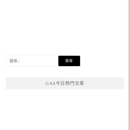
搜
尋
關
鍵
GA4今日熱門文章
字: