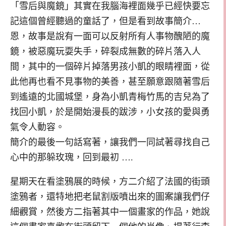
「雪后與魔鏡」其實在我腦海裡面幾乎已經快要忘
記這個曾經聽過的童話了，但是看到故事簡介…
恩，故事是說有一面可以反射所有人事物醜陋的魔
鏡，被惡魔玩耍失手，碎裂成無數的碎片落入人
間，其中的一個碎片掉落男孩小凱的眼睛裡面，從
此他再也看不見事物的美善，甚至願意跟隨著雪后
到遙遠的北國城堡，身為小凱青梅竹馬的吉兒為了
找回小凱，於是開始漫長的跋涉，小女孩的愛與勇
氣令人動容。
簡介的最後一句話寫著，讓我們一同試著尋找自己
心中的那躲玫瑰，回到最初 ….
星期天在看塗鴉展的時候，方二介紹了法國的街頭
塗鴉者，還特地把老鼠割版噴出來的圖案讓我們仔
細觀賞，然後方二指著其中一個畫家的作品，她說