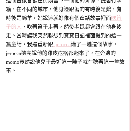
這個畫家喜歡在街頭留下一個他的肖像、提著行李
箱，在不同的城市，他身邊跟著的有時後是鵝，有
時後是綿羊，她說這就好像有個童話故事裡面
吹笛
子的人
，吹著笛子走著，然後老鼠都會跟在他身後
走。當時讓我突然聯想到寶寶日記裡面提到的這一
篇童話，我還重新跟
”jerocca
講了一遍這個故事，
jerocca聽完說他的雞皮疙瘩都起來了，在旁邊的
momo竟然說他兒子最近這一陣子就在聽著這一些故
事。