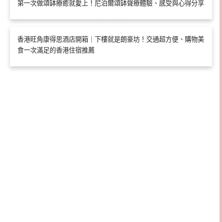
第一次做頌缽療癒就愛上！尼泊爾頌缽聲療體驗、感受與心得分享
香港旺角康得思酒店開箱｜下樓就是朗豪坊！交通超方便、購物美
食一次滿足的香港住宿推薦