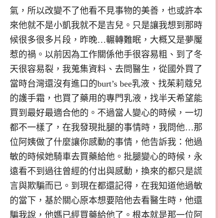
氣，所以改變不了他看不見事物的美善，也或許本
來他就不是小凱我就不是吉兒。只是讓我想到那時
候很多很多片段，昨晚…輾轉難眠，大概又是夢魘
惹的禍。以前因為工作關係他手很容易粗、到了冬
天很容易裂，我蒐集資料、去問醫生，從國外買了
當時台灣還沒有進口的burt’s bee乳液、找茱莉蔻兒
的護手霜，也買了藥用的專門乳液，找半天希望能
買到最好最適合他的。不過當人變心的時候，一切
都不一樣了，在我發現批腿的事情時，我問他…那
位阿姨做了什麼讓你感動的事情，他告訴我：他過
敏的時候她騎車去買藥給他。批腿變心的時候，永
遠看不到過往曾經的付出與感動，換來的都只是謊
言與欺騙而已。到現在都還記得，在我知道他過敏
的當下，基於關心原本想要陪他去看醫生時，他還
騙我說，他媽已經買藥給他了。根本就是那一位阿