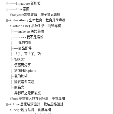
------Singapore 新加坡
------Thai 泰國
#babycare媽媽寶寶｜親子育兒專欄
#Education § 生命教育｜教育升學專欄
#Fashion Life§ 品味生活｜隨筆專欄
----make up 美妝藥妝
----shoes 我不是蜈蚣
----我的衣櫥
----飾品配件
「子」言「子」語
TAROT
優惠碼分享
影像日記 photo
我的慾望
變髮造型美瞳
開箱文
非影評之電影後感
#Food美食懶人包食記分享｜美食專欄
#Home 居家裝潢設計｜軟裝風格設計
#Recipe廚房點滴｜食譜專欄