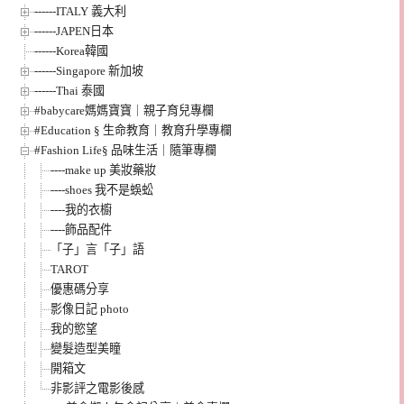
------ITALY 義大利
------JAPEN日本
------Korea韓國
------Singapore 新加坡
------Thai 泰國
#babycare媽媽寶寶｜親子育兒專欄
#Education § 生命教育｜教育升學專欄
#Fashion Life§ 品味生活｜隨筆專欄
----make up 美妝藥妝
----shoes 我不是蜈蚣
----我的衣櫥
----飾品配件
「子」言「子」語
TAROT
優惠碼分享
影像日記 photo
我的慾望
變髮造型美瞳
開箱文
非影評之電影後感