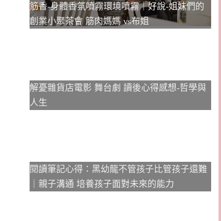
筋香-身體香氛噴霧環境噴霧｜好說-姐妹們的
創業小聚茶會 筋肉媽媽 vs布姐
解憂雜貨店電影 舞台劇 讀後心得感想-哲學與
人生
閱讀筆記心得：黑幼龍不管孩子比管孩子還難
｜親子溝通 培養孩子面對未來的能力