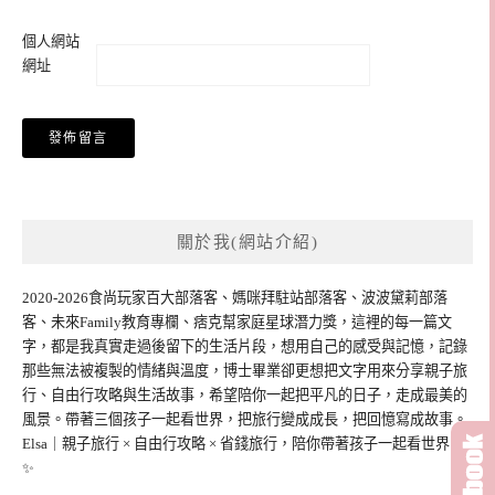
個人網站
網址
關於我(網站介紹)
2020-2026食尚玩家百大部落客、媽咪拜駐站部落客、波波黛莉部落
客、未來Family教育專欄、痞克幫家庭星球潛力獎，這裡的每一篇文
字，都是我真實走過後留下的生活片段，想用自己的感受與記憶，記錄
那些無法被複製的情緒與溫度，博士畢業卻更想把文字用來分享親子旅
行、自由行攻略與生活故事，希望陪你一起把平凡的日子，走成最美的
風景。帶著三個孩子一起看世界，把旅行變成成長，把回憶寫成故事。
Elsa｜親子旅行 × 自由行攻略 × 省錢旅行，陪你帶著孩子一起看世界。
✨