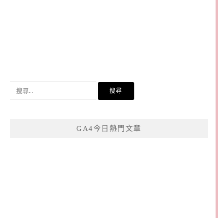
搜
尋
關
鍵
GA4今日熱門文章
字: