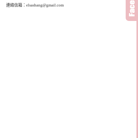
連絡信箱：
elsashang@gmail.com