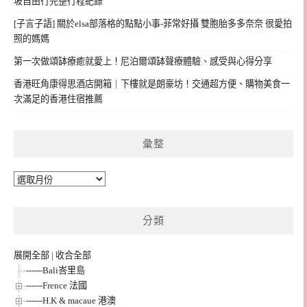
坡自由行完整行程紀錄
[子言子語] 關於elsa部落格的點點小事-菲常好攝 雙胞胎多多奈奈 很愛拍
照的媽媽
第一次做頌缽療癒就愛上！尼泊爾頌缽聲療體驗、感受與心得分享
香港旺角康得思酒店開箱｜下樓就是朗豪坊！交通超方便、購物美食一
次滿足的香港住宿推薦
彙整
彙
整
分類
展開全部
|
收合全部
------Bali峇里島
------Frence 法國
------H.K & macaue 港澳