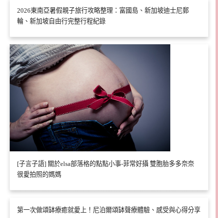
2026東南亞暑假親子旅行攻略整理：富國島、新加坡迪士尼郵
輪、新加坡自由行完整行程紀錄
[子言子語] 關於elsa部落格的點點小事-菲常好攝 雙胞胎多多奈奈
很愛拍照的媽媽
第一次做頌缽療癒就愛上！尼泊爾頌缽聲療體驗、感受與心得分享