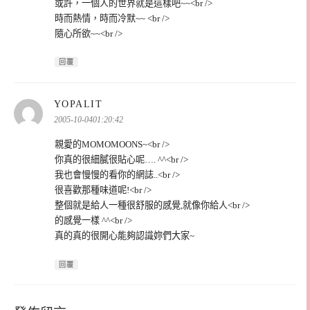
或許，一個人的世界就是這樣吧~~<br />
時而熱情，時而冷默~~ <br />
隨心所欲~~<br />
回覆
表
YOPALIT
示:
2005-10-0401:20:42
親愛的MOMOMOONS~<br />
你真的很細膩很貼心呢…. ^^<br />
我也會慢慢的看你的網誌..<br />
很喜歡那種味道呢!<br />
整個就是給人一種很舒服的感覺,就像你給人<br />
的感覺一樣 ^^<br />
真的真的很開心能夠認識妳們大家~
回覆