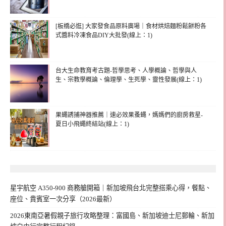
[板橋必逛] 大家發食品原料廣場｜食材烘焙麵粉鬆餅粉各
式醬料冷凍食品DIY大批發(線上：1)
台大生命教育考古題-哲學思考、人學概論、哲學與人
生、宗教學概論、倫理學、生死學、靈性發展(線上：1)
果蠅誘捕神器推薦｜速必效果蚤蠅，媽媽們的廚房救星-
夏日小飛蠅終結站(線上：1)
星宇航空 A350-900 商務艙開箱｜新加坡飛台北完整搭乘心得，餐點、
座位、貴賓室一次分享（2026最新）
2026東南亞暑假親子旅行攻略整理：富國島、新加坡迪士尼郵輪、新加