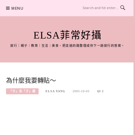
Skip
MENU
to
content
ELSA菲常好攝
旅行｜親子｜教育｜生活｜美食，把走過的路整理成你下一趟旅行的答案。
為什麼我要轉貼～
「子」言「子」語
ELSA YANG
2005-10-03
2