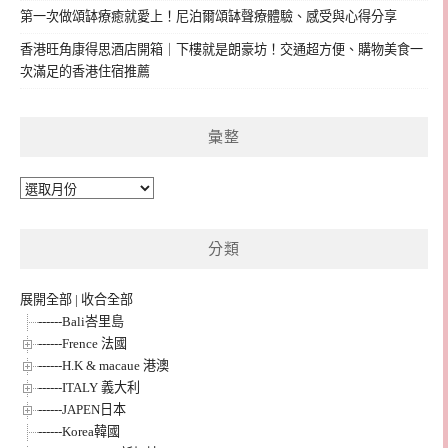
第一次做頌缽療癒就愛上！尼泊爾頌缽聲療體驗、感受與心得分享
香港旺角康得思酒店開箱｜下樓就是朗豪坊！交通超方便、購物美食一
次滿足的香港住宿推薦
彙整
彙
整
分類
展開全部
|
收合全部
------Bali峇里島
------Frence 法國
------H.K & macaue 港澳
------ITALY 義大利
------JAPEN日本
------Korea韓國