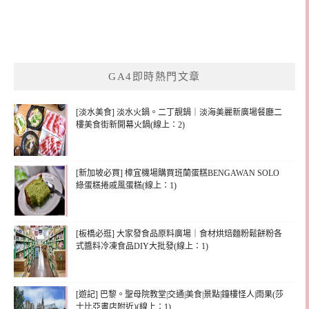
GA4即時熱門文章
[淡水美食] 淡水火鍋。二丁靚鍋｜淡海美麗新廣場餐廳二
樓美食街新開幕火鍋(線上：2)
[新加坡必買] 樟宜機場購買班蘭蛋糕BENGAWAN SOLO
綠蛋糕捲戚風蛋糕(線上：1)
[板橋必逛] 大家發食品原料廣場｜食材烘焙麵粉鬆餅粉各
式醬料冷凍食品DIY大批發(線上：1)
[遊記] 巴黎。聖母院教堂|交通|美食|景點|鐘樓怪人|雨果(莎
士比亞書店附近)(線上：1)