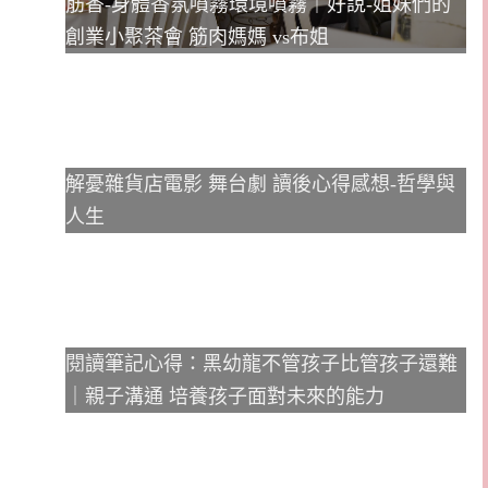
筋香-身體香氛噴霧環境噴霧｜好說-姐妹們的
創業小聚茶會 筋肉媽媽 vs布姐
解憂雜貨店電影 舞台劇 讀後心得感想-哲學與
人生
閱讀筆記心得：黑幼龍不管孩子比管孩子還難
｜親子溝通 培養孩子面對未來的能力