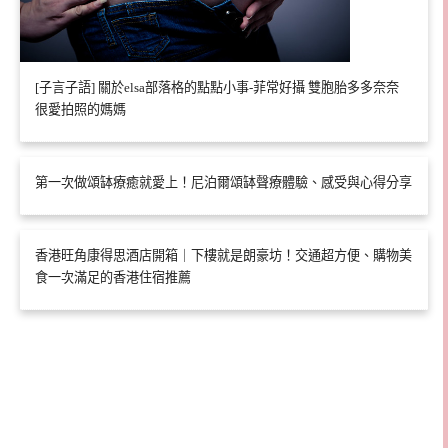
[子言子語] 關於elsa部落格的點點小事-菲常好攝 雙胞胎多多奈奈
很愛拍照的媽媽
第一次做頌缽療癒就愛上！尼泊爾頌缽聲療體驗、感受與心得分享
香港旺角康得思酒店開箱｜下樓就是朗豪坊！交通超方便、購物美
食一次滿足的香港住宿推薦