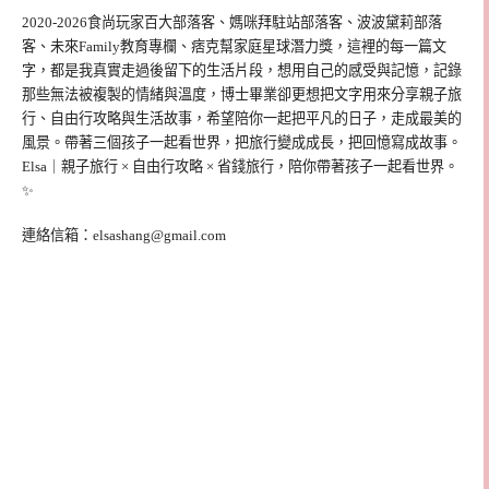
2020-2026食尚玩家百大部落客、媽咪拜駐站部落客、波波黛莉部落
客、未來Family教育專欄、痞克幫家庭星球潛力獎，這裡的每一篇文
字，都是我真實走過後留下的生活片段，想用自己的感受與記憶，記錄
那些無法被複製的情緒與溫度，博士畢業卻更想把文字用來分享親子旅
行、自由行攻略與生活故事，希望陪你一起把平凡的日子，走成最美的
風景。帶著三個孩子一起看世界，把旅行變成成長，把回憶寫成故事。
Elsa｜親子旅行 × 自由行攻略 × 省錢旅行，陪你帶著孩子一起看世界。
✨
連絡信箱：
elsashang@gmail.com