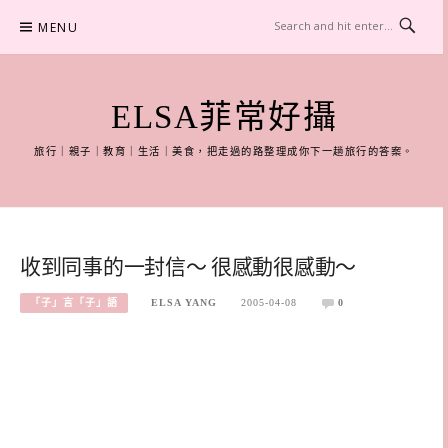
Skip
MENU
to
content
ELSA菲常好攝
旅行｜親子｜教育｜生活｜美食，把走過的路整理成你下一趟旅行的答案。
收到同事的一封信～ 很感動很感動～
「子」言「子」語
ELSA YANG
2005-04-08
0