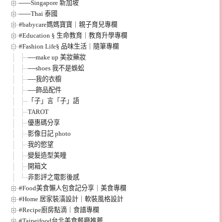
------Singapore 新加坡
------Thai 泰國
#babycare媽媽寶寶｜親子育兒專欄
#Education § 生命教育｜教育升學專欄
#Fashion Life§ 品味生活｜隨筆專欄
----make up 美妝藥妝
----shoes 我不是蜈蚣
----我的衣櫥
----飾品配件
「子」言「子」語
TAROT
優惠碼分享
影像日記 photo
我的慾望
變髮造型美瞳
開箱文
非影評之電影後感
#Food美食懶人包食記分享｜美食專欄
#Home 居家裝潢設計｜軟裝風格設計
#Recipe廚房點滴｜食譜專欄
#Taipeifood台北美食餐廳推薦