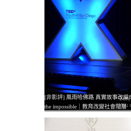
[非影評] 風雨哈佛路 真實故事改編成勵志電影｜
the impossible｜教育改變社會階層