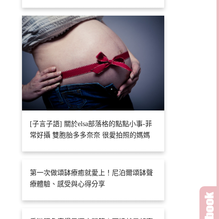
[子言子語] 關於elsa部落格的點點小事-菲
常好攝 雙胞胎多多奈奈 很愛拍照的媽媽
第一次做頌缽療癒就愛上！尼泊爾頌缽聲
療體驗、感受與心得分享