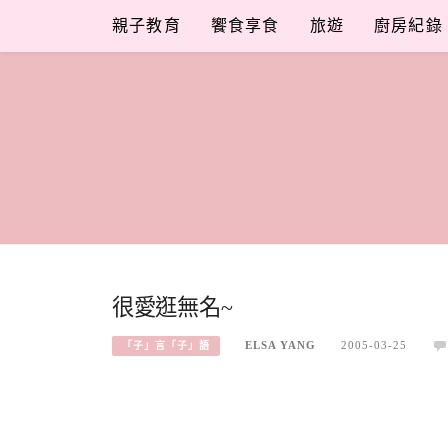
Skip
親子教育
饗食享食
旅遊
廚房紀錄
to
content
很愛逛無名~
ELSA YANG
2005-03-25
「子」言「子」語