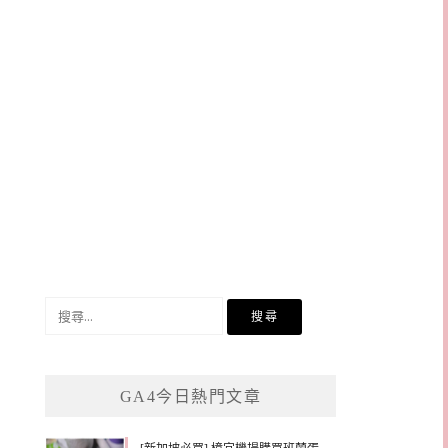
搜
尋
關
鍵
GA4今日熱門文章
字: