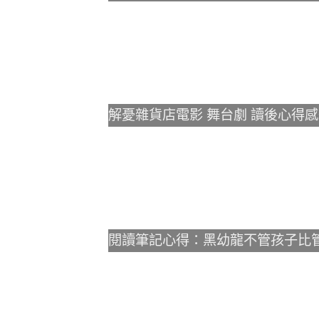
解憂雜貨店電影 舞台劇 讀後心得感
閱讀筆記心得：黑幼龍不管孩子比