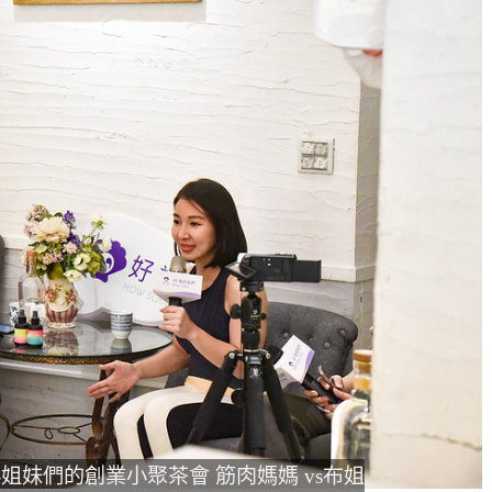
姐妹們的創業小聚茶會 筋肉媽媽 vs布姐