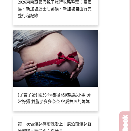
2026東南亞暑假親子旅行攻略整理：富國
島、新加坡迪士尼郵輪、新加坡自由行完
整行程紀錄
[子言子語] 關於elsa部落格的點點小事-菲
常好攝 雙胞胎多多奈奈 很愛拍照的媽媽
第一次做頌缽療癒就愛上！尼泊爾頌缽聲
療體驗、感受與心得分享