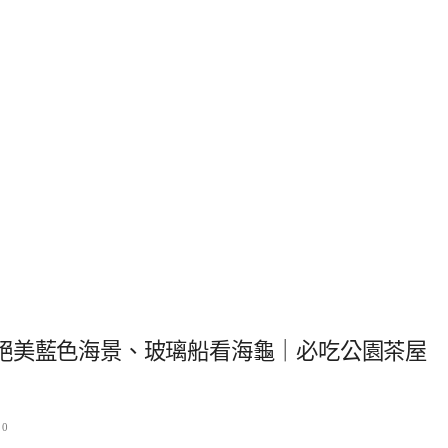
絕美藍色海景、玻璃船看海龜｜必吃公園茶屋
20