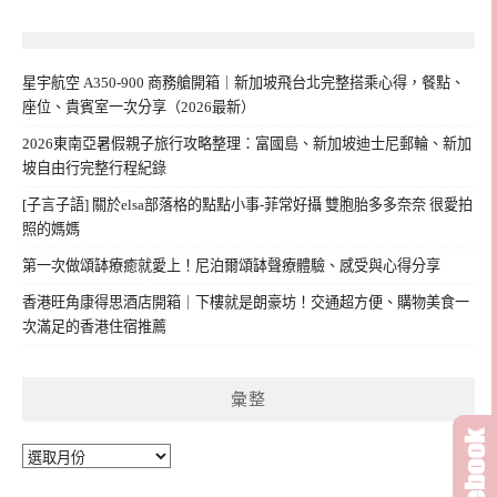
星宇航空 A350-900 商務艙開箱｜新加坡飛台北完整搭乘心得，餐點、
座位、貴賓室一次分享（2026最新）
2026東南亞暑假親子旅行攻略整理：富國島、新加坡迪士尼郵輪、新加
坡自由行完整行程紀錄
[子言子語] 關於elsa部落格的點點小事-菲常好攝 雙胞胎多多奈奈 很愛拍
照的媽媽
第一次做頌缽療癒就愛上！尼泊爾頌缽聲療體驗、感受與心得分享
香港旺角康得思酒店開箱｜下樓就是朗豪坊！交通超方便、購物美食一
次滿足的香港住宿推薦
彙整
彙
整