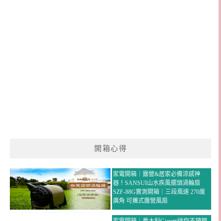
開箱心得
家電開箱｜露營&居家必備涼感神
器！SANSUI山水疾風擺頭渦輪扇
SZF-88G實測開箱｜三段風速 270度
廣角 可攜式露營風扇