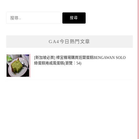
搜
尋
關
鍵
GA4今日熱門文章
字:
[新加坡必買] 樟宜機場購買班蘭蛋糕BENGAWAN SOLO
綠蛋糕捲戚風蛋糕(瀏覽：54)