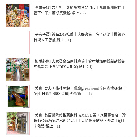
[團購美食] 六月初一８結蛋捲台北門市｜永康街甜點伴手
禮下午茶推薦必買蛋捲(線上：2)
[子言子語] 誠品2018推薦十大好書第一名：起源｜閱讀心
得談人工智慧(線上：1)
[板橋必逛] 大家發食品原料廣場｜食材烘焙麵粉鬆餅粉各
式醬料冷凍食品DIY大批發(線上：1)
[美食] 台北。格林屋親子餐廳|green wood|室內溜滑梯|親子
館|生日派對|價格|菜單|推薦(線上：1)
[美食] 長庚醫院站推薦飲料-AMUSE 茶。水果專賣店｜珍
珠奶茶無糖氣泡水新鮮果汁｜天然健康飲品可外送｜ig打
卡熱點(線上：1)