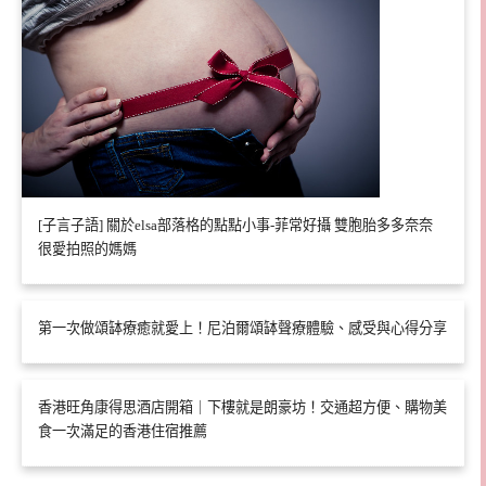
[子言子語] 關於elsa部落格的點點小事-菲常好攝 雙胞胎多多奈奈
很愛拍照的媽媽
第一次做頌缽療癒就愛上！尼泊爾頌缽聲療體驗、感受與心得分享
香港旺角康得思酒店開箱｜下樓就是朗豪坊！交通超方便、購物美
食一次滿足的香港住宿推薦