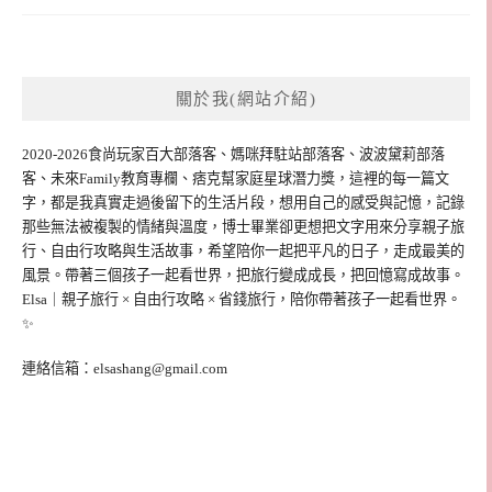
關於我(網站介紹)
2020-2026食尚玩家百大部落客、媽咪拜駐站部落客、波波黛莉部落
客、未來Family教育專欄、痞克幫家庭星球潛力獎，這裡的每一篇文
字，都是我真實走過後留下的生活片段，想用自己的感受與記憶，記錄
那些無法被複製的情緒與溫度，博士畢業卻更想把文字用來分享親子旅
行、自由行攻略與生活故事，希望陪你一起把平凡的日子，走成最美的
風景。帶著三個孩子一起看世界，把旅行變成成長，把回憶寫成故事。
Elsa｜親子旅行 × 自由行攻略 × 省錢旅行，陪你帶著孩子一起看世界。
✨
連絡信箱：
elsashang@gmail.com