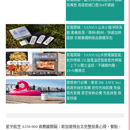
家電開箱｜義大利Giaretti迷你不鏽鋼
長嘴壺 高提把細口壺304不銹鋼
家電開箱｜SANSUI 山水小植淨除濕
器 重複吸濕／環保0耗材／快速加熱
還原 衣櫥書櫃刷妝品櫥櫃茶包
家電開箱｜SANSUI山水微電腦智能
氣炸烤箱 15L旋風溫控智能氣炸烤箱
／上下火獨立溫控／不鏽鋼內膽 /
13+N種模式
露營旅行必備｜摩肯 DR. SAVE 3in1
極度快抽充氣機 迷你充抽氣機 免插
電充氣機 真空收納必備 充氣床墊 極
度快速
星宇航空 A350-900 商務艙開箱｜新加坡飛台北完整搭乘心得，餐點、