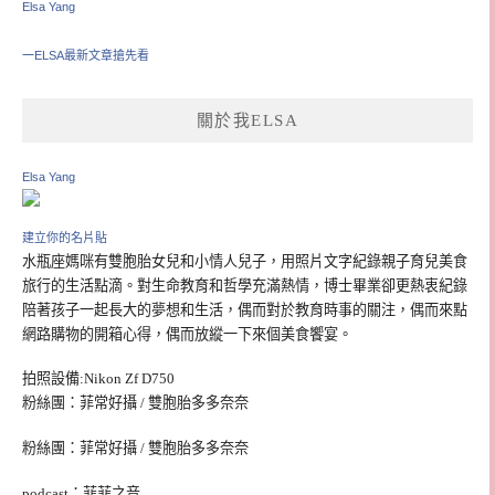
Elsa Yang
一ELSA最新文章搶先看
關於我ELSA
Elsa Yang
建立你的名片貼
水瓶座媽咪有雙胞胎女兒和小情人兒子，用照片文字紀錄親子育兒美食
旅行的生活點滴。對生命教育和哲學充滿熱情，博士畢業卻更熱衷紀錄
陪著孩子一起長大的夢想和生活，偶而對於教育時事的關注，偶而來點
網路購物的開箱心得，偶而放縱一下來個美食饗宴。
拍照設備:Nikon Zf D750
粉絲團：菲常好攝 / 雙胞胎多多奈奈
粉絲團：菲常好攝 / 雙胞胎多多奈奈
podcast：菲菲之音