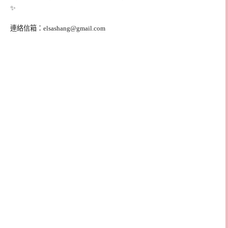
✨
連絡信箱：
elsashang@gmail.com