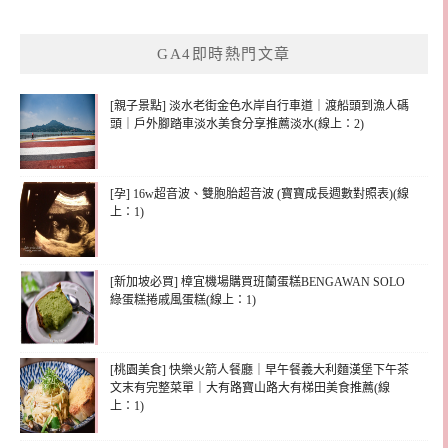
GA4即時熱門文章
[親子景點] 淡水老街金色水岸自行車道｜渡船頭到漁人碼
頭｜戶外腳踏車淡水美食分享推薦淡水(線上：2)
[孕] 16w超音波、雙胞胎超音波 (寶寶成長週數對照表)(線
上：1)
[新加坡必買] 樟宜機場購買班蘭蛋糕BENGAWAN SOLO
綠蛋糕捲戚風蛋糕(線上：1)
[桃園美食] 快樂火箭人餐廳｜早午餐義大利麵漢堡下午茶
文末有完整菜單｜大有路寶山路大有梯田美食推薦(線
上：1)