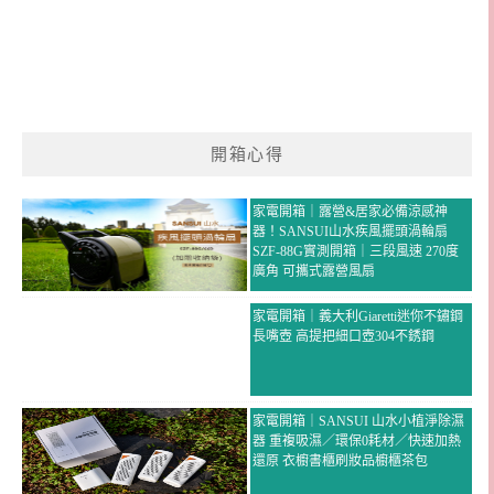
開箱心得
家電開箱｜露營&居家必備涼感神
器！SANSUI山水疾風擺頭渦輪扇
SZF-88G實測開箱｜三段風速 270度
廣角 可攜式露營風扇
家電開箱｜義大利Giaretti迷你不鏽鋼
長嘴壺 高提把細口壺304不銹鋼
家電開箱｜SANSUI 山水小植淨除濕
器 重複吸濕／環保0耗材／快速加熱
還原 衣櫥書櫃刷妝品櫥櫃茶包