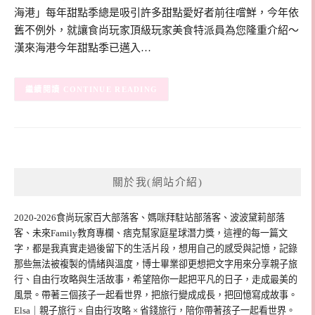
海港」每年甜點季總是吸引許多甜點愛好者前往嚐鮮，今年依
舊不例外，就讓食尚玩家頂級玩家美食特派員為您隆重介紹～
漢來海港今年甜點季已邁入…
CONTINUE READING
關於我(網站介紹)
2020-2026食尚玩家百大部落客、媽咪拜駐站部落客、波波黛莉部落
客、未來Family教育專欄、痞克幫家庭星球潛力獎，這裡的每一篇文
字，都是我真實走過後留下的生活片段，想用自己的感受與記憶，記錄
那些無法被複製的情緒與溫度，博士畢業卻更想把文字用來分享親子旅
行、自由行攻略與生活故事，希望陪你一起把平凡的日子，走成最美的
風景。帶著三個孩子一起看世界，把旅行變成成長，把回憶寫成故事。
Elsa｜親子旅行 × 自由行攻略 × 省錢旅行，陪你帶著孩子一起看世界。