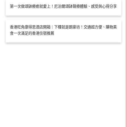
第一次做頌缽療癒就愛上！尼泊爾頌缽聲療體驗、感受與心得分享
香港旺角康得思酒店開箱｜下樓就是朗豪坊！交通超方便、購物美
食一次滿足的香港住宿推薦