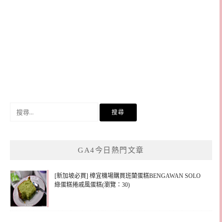
搜
尋
關
鍵
GA4今日熱門文章
字:
[新加坡必買] 樟宜機場購買班蘭蛋糕BENGAWAN SOLO
綠蛋糕捲戚風蛋糕(瀏覽：30)