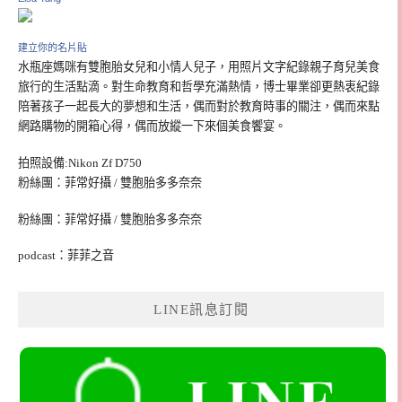
建立你的名片貼
水瓶座媽咪有雙胞胎女兒和小情人兒子，用照片文字紀錄親子育兒美食
旅行的生活點滴。對生命教育和哲學充滿熱情，博士畢業卻更熱衷紀錄
陪著孩子一起長大的夢想和生活，偶而對於教育時事的關注，偶而來點
網路購物的開箱心得，偶而放縱一下來個美食饗宴。
拍照設備:Nikon Zf D750
粉絲團：菲常好攝 / 雙胞胎多多奈奈
粉絲團：菲常好攝 / 雙胞胎多多奈奈
podcast：菲菲之音
LINE訊息訂閱