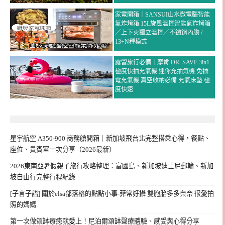
家電開箱｜SANSUI山水微電腦智能
氣炸烤箱 15L旋風溫控智能氣炸烤箱
／上下火獨立溫控／不鏽鋼內膽 /
13+N種模式
露營旅行必備｜摩肯 DR. SAVE 3in1
極度快抽充氣機 迷你充抽氣機 免插
電充氣機 真空收納必備 充氣床墊 極
度快速
星宇航空 A350-900 商務艙開箱｜新加坡飛台北完整搭乘心得，餐點、
座位、貴賓室一次分享（2026最新）
2026東南亞暑假親子旅行攻略整理：富國島、新加坡迪士尼郵輪、新加
坡自由行完整行程紀錄
[子言子語] 關於elsa部落格的點點小事-菲常好攝 雙胞胎多多奈奈 很愛拍
照的媽媽
第一次做頌缽療癒就愛上！尼泊爾頌缽聲療體驗、感受與心得分享