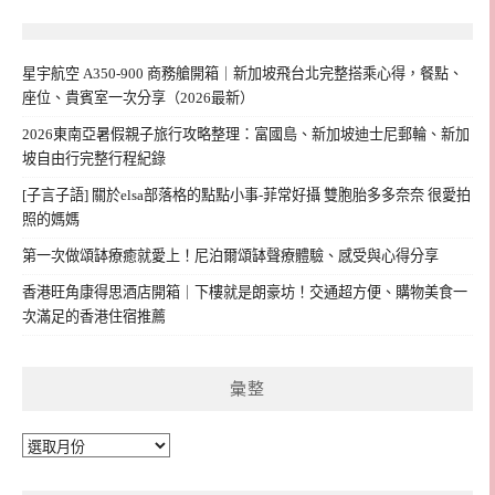
星宇航空 A350-900 商務艙開箱｜新加坡飛台北完整搭乘心得，餐點、
座位、貴賓室一次分享（2026最新）
2026東南亞暑假親子旅行攻略整理：富國島、新加坡迪士尼郵輪、新加
坡自由行完整行程紀錄
[子言子語] 關於elsa部落格的點點小事-菲常好攝 雙胞胎多多奈奈 很愛拍
照的媽媽
第一次做頌缽療癒就愛上！尼泊爾頌缽聲療體驗、感受與心得分享
香港旺角康得思酒店開箱｜下樓就是朗豪坊！交通超方便、購物美食一
次滿足的香港住宿推薦
彙整
彙
整